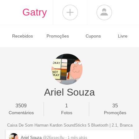
Gatry
Recebidos
Promoções
Cupons
Livre
Ariel Souza
3509
1
35
Comentários
Fotos
Promoções
Caixa De Som Harman Kardon SoundSticks 5 Bluetooth | 2.1, Branca
Ariel Souza
@26xsec8u
- 1 mês
atrás