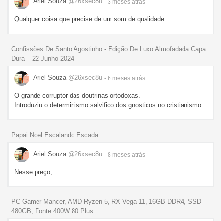
Ariel Souza
@26xsec8u
- 3 meses
atrás
Qualquer coisa que precise de um som de qualidade.
Confissões De Santo Agostinho - Edição De Luxo Almofadada Capa
Dura – 22 Junho 2024
Ariel Souza
@26xsec8u
- 6 meses
atrás
O grande corruptor das doutrinas ortodoxas.
Introduziu o determinismo salvifico dos gnosticos no cristianismo.
Papai Noel Escalando Escada
Ariel Souza
@26xsec8u
- 8 meses
atrás
Nesse preço,...
PC Gamer Mancer, AMD Ryzen 5, RX Vega 11, 16GB DDR4, SSD
480GB, Fonte 400W 80 Plus