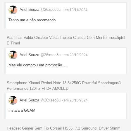
Ariel Souza
@26xsec8u
- em 13/11/2024
Tenho um e não recomendo
Pastilhas Valda Chiclete Valda Tablete Classic Com Mentol Eucaliptol
E Timol
Ariel Souza
@26xsec8u
- em 23/10/2024
Mas ele comprou em promoção....
Smartphone Xiaomi Redmi Note 13 8+256G Powerful Snapdragon®
Performance 120Hz FHD+ AMOLED
Ariel Souza
@26xsec8u
- em 23/10/2024
instala a GCAM
Headset Gamer Sem Fio Corsair HS55, 7.1 Surround, Driver 50mm,