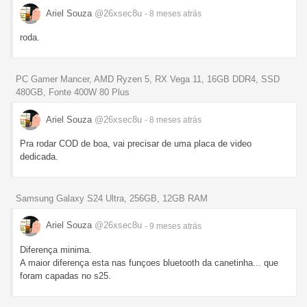
Ariel Souza
@26xsec8u
- 8 meses
atrás
roda.
PC Gamer Mancer, AMD Ryzen 5, RX Vega 11, 16GB DDR4, SSD
480GB, Fonte 400W 80 Plus
Ariel Souza
@26xsec8u
- 8 meses
atrás
Pra rodar COD de boa, vai precisar de uma placa de video
dedicada.
Samsung Galaxy S24 Ultra, 256GB, 12GB RAM
Ariel Souza
@26xsec8u
- 9 meses
atrás
Diferença minima.
A maior diferença esta nas funçoes bluetooth da canetinha... que
foram capadas no s25.