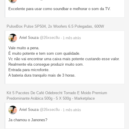
Excelente para usar como soundbar e melhorar o som da TV.
PulseBox Pulse SP504, 2x Woofers 6.5 Polegadas, 600W
Ariel Souza
@26xsec8u
- 1 mês
atrás
Vale muito a pena.
É muito potente e tem som com qualidade.
Vc não vai encontrar uma caixa mais potente custando esse valor.
Realmente ela consegue produzir muito som.
Entrada para microfonte.
A bateria dura tranquilo mais de 3 horas.
Kit 5 Pacotes De Café Odebrecht Torrado E Moido Premium
Predominante Arábica 500g - 5 X 500g - Marketplace
Ariel Souza
@26xsec8u
- 1 mês
atrás
Ja chamou o Janones?