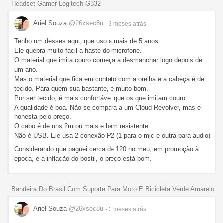
Headset Gamer Logitech G332
Ariel Souza
@26xsec8u
- 3 meses
atrás
Tenho um desses aqui, que uso a mais de 5 anos.
Ele quebra muito facil a haste do microfone.
O material que imita couro começa a desmanchar logo depois de
um ano.
Mas o material que fica em contato com a orelha e a cabeça é de
tecido. Para quem sua bastante, é muito bom.
Por ser tecido, é mais confortável que os que imitam couro.
A qualidade é boa. Não se compara a um Cloud Revolver, mas é
honesta pelo preço.
O cabo é de uns 2m ou mais e bem resistente.
Não é USB. Ele usa 2 conexão P2 (1 para o mic e outra para audio)
Considerando que paguei cerca de 120 no meu, em promoção à
epoca, e a inflação do bostil, o preço está bom.
Bandeira Do Brasil Com Suporte Para Moto E Bicicleta Verde Amarelo
Ariel Souza
@26xsec8u
- 3 meses
atrás