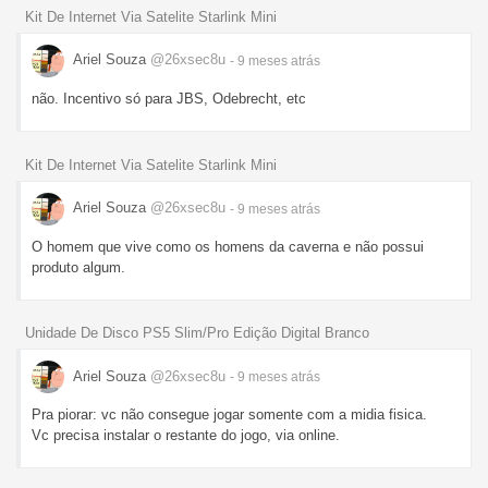
Kit De Internet Via Satelite Starlink Mini
Ariel Souza
@26xsec8u
- 9 meses
atrás
não. Incentivo só para JBS, Odebrecht, etc
Kit De Internet Via Satelite Starlink Mini
Ariel Souza
@26xsec8u
- 9 meses
atrás
O homem que vive como os homens da caverna e não possui
produto algum.
Unidade De Disco PS5 Slim/Pro Edição Digital Branco
Ariel Souza
@26xsec8u
- 9 meses
atrás
Pra piorar: vc não consegue jogar somente com a midia fisica.
Vc precisa instalar o restante do jogo, via online.