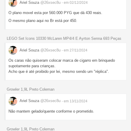
Ariel Souza
@26xsec8u
- em 02/12/2024
O plano movel esta por 560.000 PYG que dá 430 reais.
O mesmo plano aqui no Br está por 450.
LEGO Set Icons 10330 McLaren MP4/4 E Ayrton Senna 693 Peças
Ariel Souza
@26xsec8u
- em 27/11/2024
Os caras não quiseram colocar marca de cigarro em brinquedo
supotamente para crianças.
Acho que é até proibido por lei, mesmo sendo um "réplica".
Growler 1,9L Preto Coleman
Ariel Souza
@26xsec8u
- em 13/11/2024
Não mantem gelado/quente conforme o prometido.
Growler 1,9L Preto Coleman