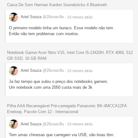
Caixa De Som Harman Kardon Soundsticks 4 Bluetooth
Ariel Souza
@26xsec8u
- 10 meses
atrás
O primeiro modelo tinha um buraco. Esse modelo não tem.
Então não tem problemas com insetos.
Notebook Gamer Acer Nitro V15, Intel Core I5-13420H, RTX 4060, 512
GB SSD, 16 GB RAM
Ariel Souza
@26xsec8u
- 10 meses
atrás
Ja faz tempo que subiu o preço dos notebooks gamers.
Um notebook com uma 2050 custa mais de 3k
Pilha AAA Recarregável Pré-carregada Panasonic BK-4MCCA12FA
Eneloop, Pacote Com 12 - Internacional
Ariel Souza
@26xsec8u
- 10 meses
atrás
Tem umas chinesas que carregam via USB, são boas tbm.