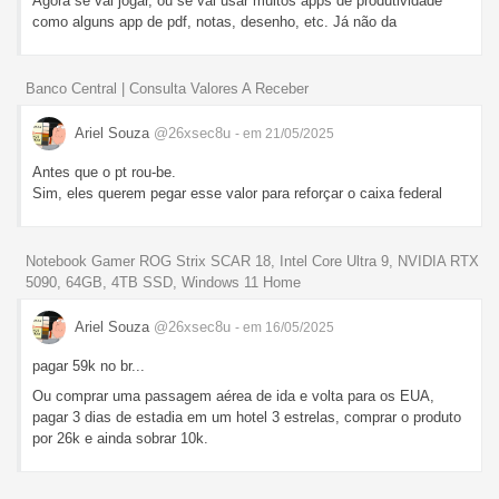
Agora se vai jogar, ou se vai usar muitos apps de produtividade
como alguns app de pdf, notas, desenho, etc. Já não da
Banco Central | Consulta Valores A Receber
Ariel Souza
@26xsec8u
- em 21/05/2025
Antes que o pt rou-be.
Sim, eles querem pegar esse valor para reforçar o caixa federal
Notebook Gamer ROG Strix SCAR 18, Intel Core Ultra 9, NVIDIA RTX
5090, 64GB, 4TB SSD, Windows 11 Home
Ariel Souza
@26xsec8u
- em 16/05/2025
pagar 59k no br...
Ou comprar uma passagem aérea de ida e volta para os EUA,
pagar 3 dias de estadia em um hotel 3 estrelas, comprar o produto
por 26k e ainda sobrar 10k.