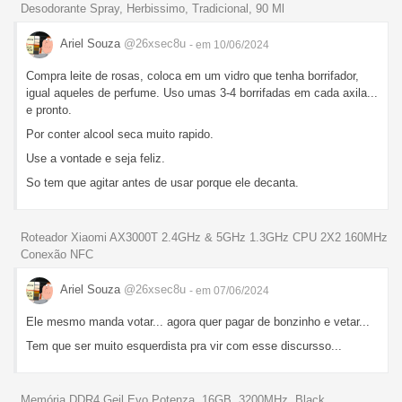
Desodorante Spray, Herbissimo, Tradicional, 90 Ml
Ariel Souza
@26xsec8u
- em 10/06/2024
Compra leite de rosas, coloca em um vidro que tenha borrifador,
igual aqueles de perfume. Uso umas 3-4 borrifadas em cada axila...
e pronto.
Por conter alcool seca muito rapido.
Use a vontade e seja feliz.
So tem que agitar antes de usar porque ele decanta.
Roteador Xiaomi AX3000T 2.4GHz & 5GHz 1.3GHz CPU 2X2 160MHz
Conexão NFC
Ariel Souza
@26xsec8u
- em 07/06/2024
Ele mesmo manda votar... agora quer pagar de bonzinho e vetar...
Tem que ser muito esquerdista pra vir com esse discursso...
Memória DDR4 Geil Evo Potenza, 16GB, 3200MHz, Black,