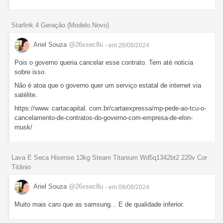
Starlink 4 Geração (Modelo Novo)
Ariel Souza
@26xsec8u
- em 26/08/2024
Pois o governo queria cancelar esse contrato. Tem até noticia
sobre isso.
Não é atoa que o governo quer um serviço estatal de internet via
satélite.
https://www. cartacapital. com.br/cartaexpressa/mp-pede-ao-tcu-o-
cancelamento-de-contratos-do-governo-com-empresa-de-elon-
musk/
Lava E Seca Hisense 13kg Steam Titanium Wd5q1342bt2 220v Cor
Titânio
Ariel Souza
@26xsec8u
- em 08/08/2024
Muito mais caro que as samsung... E de qualidade inferior.