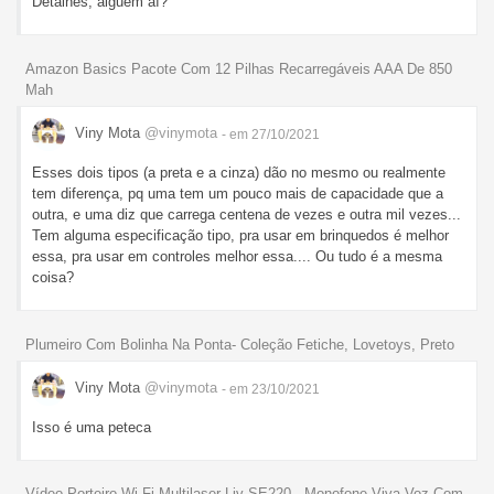
Detalhes, alguém aí?
Amazon Basics Pacote Com 12 Pilhas Recarregáveis AAA De 850
Mah
Viny Mota
@vinymota
- em 27/10/2021
Esses dois tipos (a preta e a cinza) dão no mesmo ou realmente
tem diferença, pq uma tem um pouco mais de capacidade que a
outra, e uma diz que carrega centena de vezes e outra mil vezes...
Tem alguma especificação tipo, pra usar em brinquedos é melhor
essa, pra usar em controles melhor essa.... Ou tudo é a mesma
coisa?
Plumeiro Com Bolinha Na Ponta- Coleção Fetiche, Lovetoys, Preto
Viny Mota
@vinymota
- em 23/10/2021
Isso é uma peteca
Vídeo Porteiro Wi-Fi Multilaser Liv SE220 - Monofone Viva Voz Com