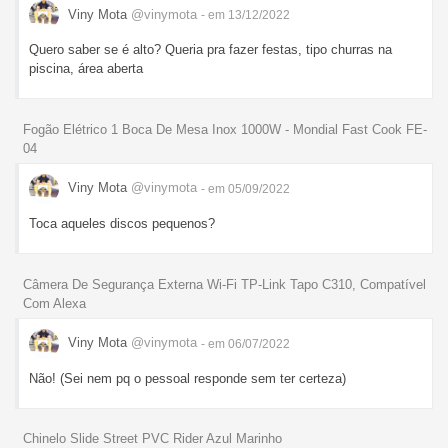
Viny Mota
@vinymota
- em 13/12/2022
Quero saber se é alto? Queria pra fazer festas, tipo churras na
piscina, área aberta
Fogão Elétrico 1 Boca De Mesa Inox 1000W - Mondial Fast Cook FE-
04
Viny Mota
@vinymota
- em 05/09/2022
Toca aqueles discos pequenos?
Câmera De Segurança Externa Wi-Fi TP-Link Tapo C310, Compatível
Com Alexa
Viny Mota
@vinymota
- em 06/07/2022
Não! (Sei nem pq o pessoal responde sem ter certeza)
Chinelo Slide Street PVC Rider Azul Marinho