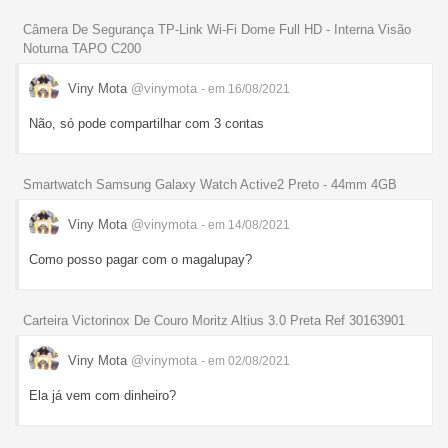
Câmera De Segurança TP-Link Wi-Fi Dome Full HD - Interna Visão
Noturna TAPO C200
Viny Mota
@vinymota
- em 16/08/2021
Não, só pode compartilhar com 3 contas
Smartwatch Samsung Galaxy Watch Active2 Preto - 44mm 4GB
Viny Mota
@vinymota
- em 14/08/2021
Como posso pagar com o magalupay?
Carteira Victorinox De Couro Moritz Altius 3.0 Preta Ref 30163901
Viny Mota
@vinymota
- em 02/08/2021
Ela já vem com dinheiro?