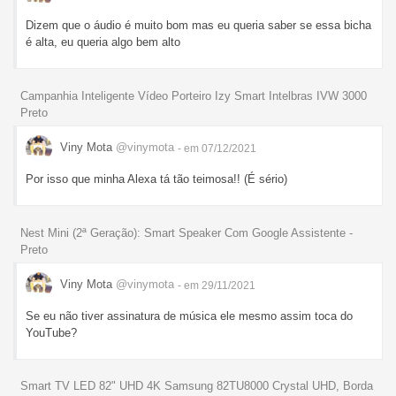
Dizem que o áudio é muito bom mas eu queria saber se essa bicha
é alta, eu queria algo bem alto
Campanhia Inteligente Vídeo Porteiro Izy Smart Intelbras IVW 3000
Preto
Viny Mota
@vinymota
- em 07/12/2021
Por isso que minha Alexa tá tão teimosa!! (É sério)
Nest Mini (2ª Geração): Smart Speaker Com Google Assistente -
Preto
Viny Mota
@vinymota
- em 29/11/2021
Se eu não tiver assinatura de música ele mesmo assim toca do
YouTube?
Smart TV LED 82" UHD 4K Samsung 82TU8000 Crystal UHD, Borda