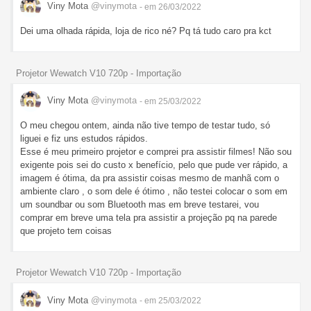
Viny Mota
@vinymota
- em 26/03/2022
Dei uma olhada rápida, loja de rico né? Pq tá tudo caro pra kct
Projetor Wewatch V10 720p - Importação
Viny Mota
@vinymota
- em 25/03/2022
O meu chegou ontem, ainda não tive tempo de testar tudo, só
liguei e fiz uns estudos rápidos.
Esse é meu primeiro projetor e comprei pra assistir filmes! Não sou
exigente pois sei do custo x benefício, pelo que pude ver rápido, a
imagem é ótima, da pra assistir coisas mesmo de manhã com o
ambiente claro , o som dele é ótimo , não testei colocar o som em
um soundbar ou som Bluetooth mas em breve testarei, vou
comprar em breve uma tela pra assistir a projeção pq na parede
que projeto tem coisas
Projetor Wewatch V10 720p - Importação
Viny Mota
@vinymota
- em 25/03/2022