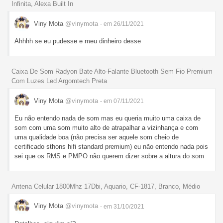
Infinita, Alexa Built In
Viny Mota
@vinymota
- em 26/11/2021
Ahhhh se eu pudesse e meu dinheiro desse
Caixa De Som Radyon Bate Alto-Falante Bluetooth Sem Fio Premium
Com Luzes Led Argomtech Preta
Viny Mota
@vinymota
- em 07/11/2021
Eu não entendo nada de som mas eu queria muito uma caixa de
som com uma som muito alto de atrapalhar a vizinhança e com
uma qualidade boa (não precisa ser aquele som cheio de
certificado sthons hifi standard premium) eu não entendo nada pois
sei que os RMS e PMPO não querem dizer sobre a altura do som
Antena Celular 1800Mhz 17Dbi, Aquario, CF-1817, Branco, Médio
Viny Mota
@vinymota
- em 31/10/2021