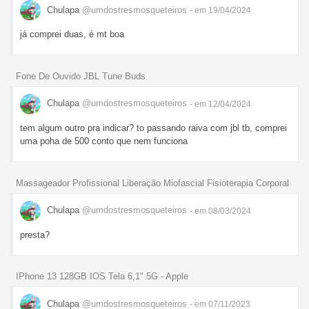
Chulapa
@umdostresmosqueteiros
- em 19/04/2024
já comprei duas, é mt boa
Fone De Ouvido JBL Tune Buds
Chulapa
@umdostresmosqueteiros
- em 12/04/2024
tem algum outro pra indicar? to passando raiva com jbl tb, comprei
uma poha de 500 conto que nem funciona
Massageador Profissional Liberação Miofascial Fisioterapia Corporal
Chulapa
@umdostresmosqueteiros
- em 08/03/2024
presta?
IPhone 13 128GB IOS Tela 6,1" 5G - Apple
Chulapa
@umdostresmosqueteiros
- em 07/11/2023