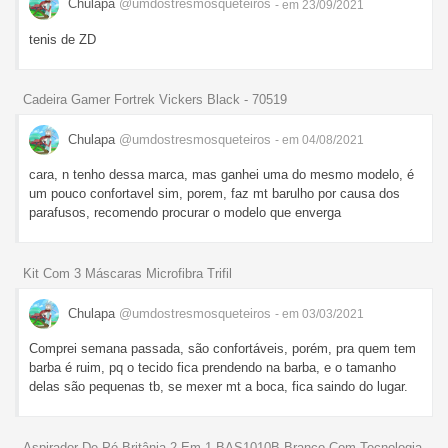
Chulapa
@umdostresmosqueteiros
- em 23/09/2021
tenis de ZD
Cadeira Gamer Fortrek Vickers Black - 70519
Chulapa
@umdostresmosqueteiros
- em 04/08/2021
cara, n tenho dessa marca, mas ganhei uma do mesmo modelo, é
um pouco confortavel sim, porem, faz mt barulho por causa dos
parafusos, recomendo procurar o modelo que enverga
Kit Com 3 Máscaras Microfibra Trifil
Chulapa
@umdostresmosqueteiros
- em 03/03/2021
Comprei semana passada, são confortáveis, porém, pra quem tem
barba é ruim, pq o tecido fica prendendo na barba, e o tamanho
delas são pequenas tb, se mexer mt a boca, fica saindo do lugar.
Aspirador De Pó Britânia 2 Em 1 BAS1010B Branco Com Tecnologia