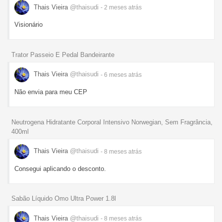
Thais Vieira
@thaisudi
- 2 meses
atrás
Visionário
Trator Passeio E Pedal Bandeirante
Thais Vieira
@thaisudi
- 6 meses
atrás
Não envia para meu CEP
Neutrogena Hidratante Corporal Intensivo Norwegian, Sem Fragrância,
400ml
Thais Vieira
@thaisudi
- 8 meses
atrás
Consegui aplicando o desconto.
Sabão Líquido Omo Ultra Power 1.8l
Thais Vieira
@thaisudi
- 8 meses
atrás