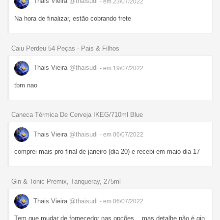
Thais Vieira
@thaisudi
- em 23/07/2022
Na hora de finalizar, estão cobrando frete
Caiu Perdeu 54 Peças - Pais & Filhos
Thais Vieira
@thaisudi
- em 19/07/2022
tbm nao
Caneca Térmica De Cerveja IKEG/710ml Blue
Thais Vieira
@thaisudi
- em 06/07/2022
comprei mais pro final de janeiro (dia 20) e recebi em maio dia 17
Gin & Tonic Premix, Tanqueray, 275ml
Thais Vieira
@thaisudi
- em 06/07/2022
Tem que mudar de fornecedor nas opções... mas detalhe não é gin