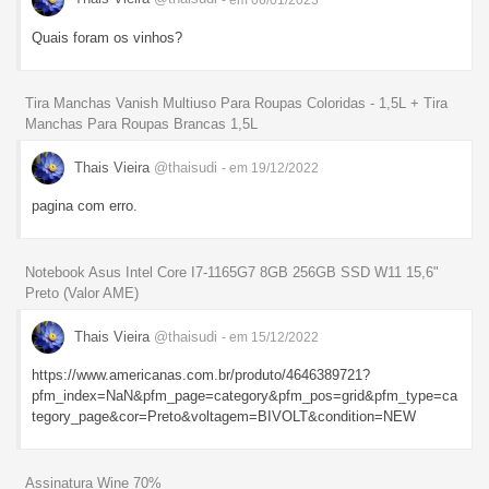
Quais foram os vinhos?
Tira Manchas Vanish Multiuso Para Roupas Coloridas - 1,5L + Tira
Manchas Para Roupas Brancas 1,5L
Thais Vieira
@thaisudi
- em 19/12/2022
pagina com erro.
Notebook Asus Intel Core I7-1165G7 8GB 256GB SSD W11 15,6"
Preto (Valor AME)
Thais Vieira
@thaisudi
- em 15/12/2022
https://www.americanas.com.br/produto/4646389721?
pfm_index=NaN&pfm_page=category&pfm_pos=grid&pfm_type=ca
tegory_page&cor=Preto&voltagem=BIVOLT&condition=NEW
Assinatura Wine 70%