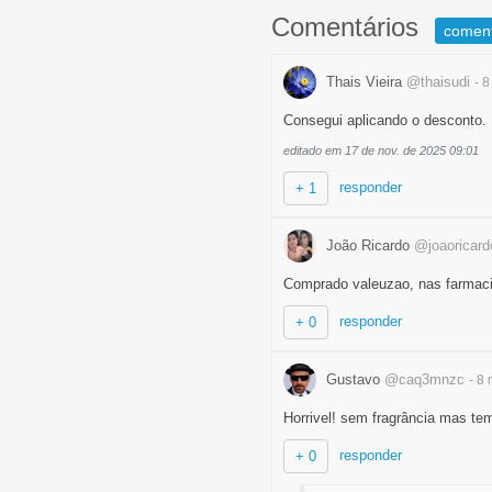
Comentários
comen
Thais Vieira
@thaisudi
- 
Consegui aplicando o desconto.
editado em 17 de nov. de 2025 09:01
responder
+ 1
João Ricardo
@joaoricard
Comprado valeuzao, nas farmaci
responder
+ 0
Gustavo
@caq3mnzc
- 8
Horrivel! sem fragrância mas t
responder
+ 0