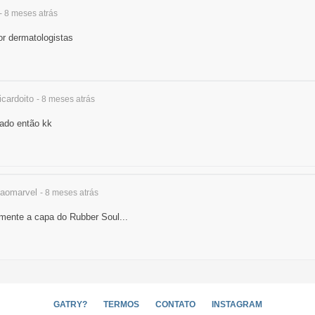
- 8 meses
atrás
or dermatologistas
cardoito
- 8 meses
atrás
cado então kk
aomarvel
- 8 meses
atrás
mente a capa do Rubber Soul...
GATRY?
TERMOS
CONTATO
INSTAGRAM