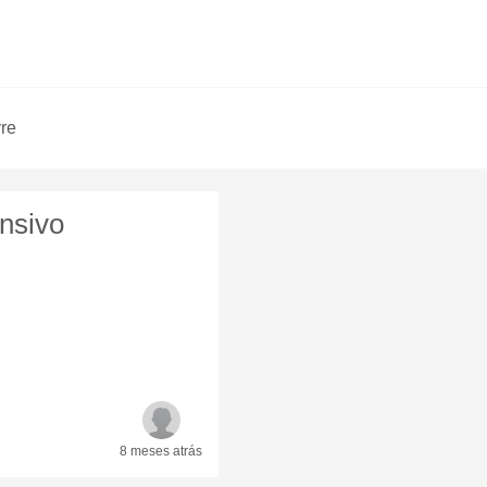
vre
nsivo
8 meses
atrás