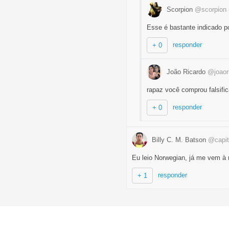
Scorpion
@scorpion
Esse é bastante indicado p
responder
+ 0
João Ricardo
@joaori
rapaz você comprou falsifi
responder
+ 0
Billy C. M. Batson
@capit
Eu leio Norwegian, já me vem à 
responder
+ 1