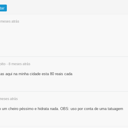
tar
8 meses
atrás
oito
- 8 meses
atrás
as aqui na minha cidade esta 80 reais cada
 meses
atrás
em um cheiro péssimo e hidrata nada. OBS: uso por conta de uma tatuagem