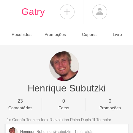
Gatry
Recebidos
Promoções
Cupons
Livre
Henrique Subutzki
23
0
0
Comentários
Fotos
Promoções
1x Garrafa Termica Inox R-evolution Rolha Dupla 1l Termolar
Henrique Subutzki
@subutzki
- 1 mês
atrás