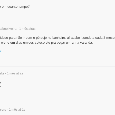
to em quanto tempo?
ikooliveira
- 1 mês
atrás
dado para não ir com o pé sujo no banheiro, aí acabo lixando a cada 2 meses
ele, e em dias úmidos coloco ele pra pegar um ar na varanda.
r
ebr
- 1 mês
atrás
?
?
iers
- 1 mês
atrás