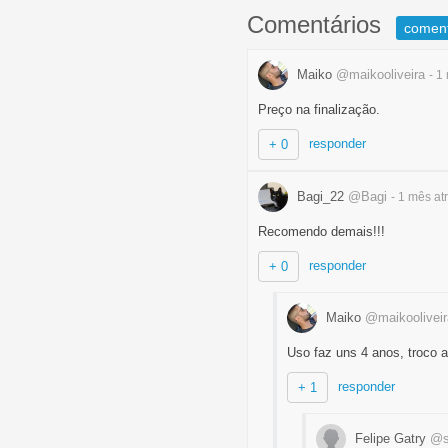
Comentários
comen
Maiko
@maikooliveira
- 1
Preço na finalização.
responder
+ 0
Bagi_22
@Bagi
- 1 mês
at
Recomendo demais!!!
responder
+ 0
Maiko
@maikooliveir
Uso faz uns 4 anos, troco a
responder
+ 1
Felipe Gatry
@s