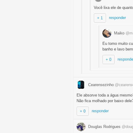
Você lixa ele de quan
responder
+ 1
Maiko
@ma
Eu tomo muito cui
banho e lavo bem 
responde
+ 0
Cearensezinho
@cearens
Ele absorve toda a água mesmo
Não fica molhado por baixo dele
responder
+ 0
Douglas Rodrigues
@doug