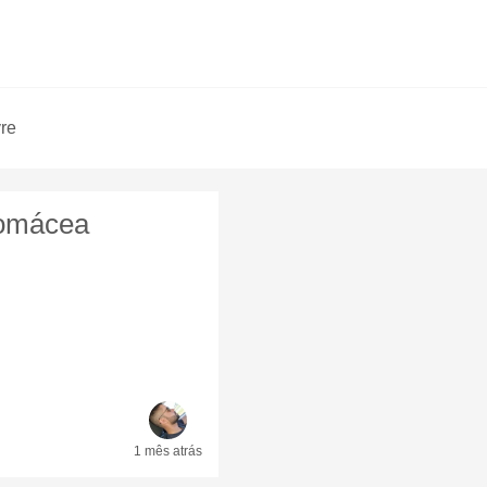
vre
tomácea
1 mês
atrás