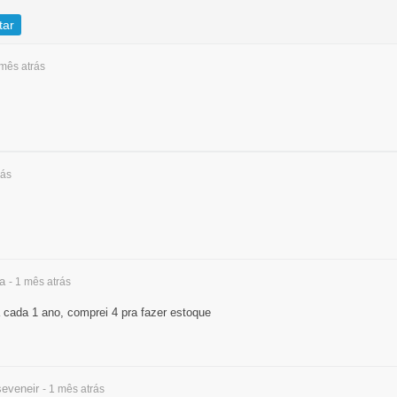
tar
 mês
atrás
rás
a
- 1 mês
atrás
 cada 1 ano, comprei 4 pra fazer estoque
eveneir
- 1 mês
atrás