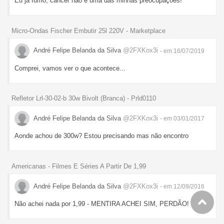
Eu já fumo, câncer não é uma das minhas preocupações!
Micro-Ondas Fischer Embutir 25l 220V - Marketplace
André Felipe Belanda da Silva
@2FXKox3i
- em 16/07/2019
Comprei, vamos ver o que acontece...
Refletor Lrl-30-02-b 30w Bivolt (Branca) - Prld0110
André Felipe Belanda da Silva
@2FXKox3i
- em 03/01/2017
Aonde achou de 300w? Estou precisando mas não encontro
Americanas - Filmes E Séries A Partir De 1,99
André Felipe Belanda da Silva
@2FXKox3i
- em 12/09/2016
Não achei nada por 1,99 - MENTIRA ACHEI SIM, PERDÃO!