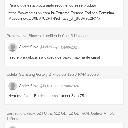
Para o que está procurando recomendo esse produto
https://www.amazon.com.br/Extremo-Forrado-Estilosa-Feminina-
Masculino/dp/B0BV7C2R4N/ref=asc_df_B0BV7C2R4N/
Preservativo Blowtex Lubrificado Com 3 Unidades
André Silva
@fiofox
- em 04/09/2024
Isso é pra colocar na cabeça de baixo, não na de cima!!!
Celular Samsung Galaxy Z Flip6 5G 12GB RAM 256GB
André Silva
@fiofox
- em 27/08/2024
Nem me fale... Eu desisti após trocar 3x o Z5...
Samsung Galaxy S24 Ultra, 512 GB, 12 GB RAM, Galaxy AI, 5G,
Titânio