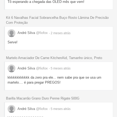
Tô esperando a chegada das OLED mês que vem!
Kit 6 Navalhas Facial Sobrancelha Buço Rosto Lâmina De Precisão
Com Proteção
André Silva
@fiofox
- 2 meses
atrás
Serve!
Martelo Amaciador De Carne KitchenAid, Tamanho único, Preto
André Silva
@fiofox
- 5 meses
atrás
kkkkkkkkkkkk da zero pra ele... nem sabe pra que se usa um
martelo.... é para pregar PREGOS!
Barilla Macarrão Grano Duro Penne Rigate 500G
André Silva
@fiofox
- 5 meses
atrás