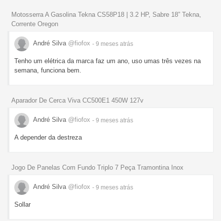
Motosserra A Gasolina Tekna CS58P18 | 3.2 HP, Sabre 18” Tekna,
Corrente Oregon
André Silva
@fiofox
- 9 meses
atrás
Tenho um elétrica da marca faz um ano, uso umas três vezes na
semana, funciona bem.
Aparador De Cerca Viva CC500E1 450W 127v
André Silva
@fiofox
- 9 meses
atrás
A depender da destreza
Jogo De Panelas Com Fundo Triplo 7 Peça Tramontina Inox
André Silva
@fiofox
- 9 meses
atrás
Sollar