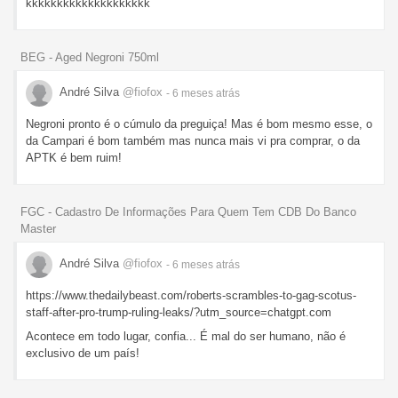
kkkkkkkkkkkkkkkkkkkk
BEG - Aged Negroni 750ml
André Silva
@fiofox
- 6 meses
atrás
Negroni pronto é o cúmulo da preguiça! Mas é bom mesmo esse, o
da Campari é bom também mas nunca mais vi pra comprar, o da
APTK é bem ruim!
FGC - Cadastro De Informações Para Quem Tem CDB Do Banco
Master
André Silva
@fiofox
- 6 meses
atrás
https://www.thedailybeast.com/roberts-scrambles-to-gag-scotus-
staff-after-pro-trump-ruling-leaks/?utm_source=chatgpt.com
Acontece em todo lugar, confia... É mal do ser humano, não é
exclusivo de um país!