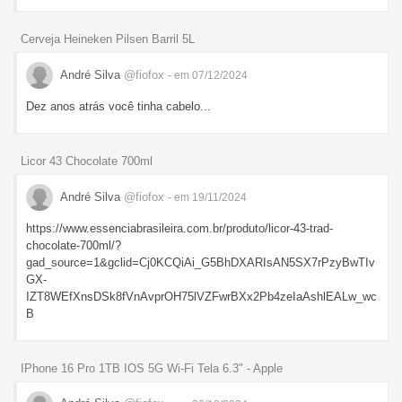
Cerveja Heineken Pilsen Barril 5L
André Silva
@fiofox
- em 07/12/2024
Dez anos atrás você tinha cabelo...
Licor 43 Chocolate 700ml
André Silva
@fiofox
- em 19/11/2024
https://www.essenciabrasileira.com.br/produto/licor-43-trad-
chocolate-700ml/?
gad_source=1&gclid=Cj0KCQiAi_G5BhDXARIsAN5SX7rPzyBwTIv
GX-
IZT8WEfXnsDSk8fVnAvprOH75lVZFwrBXx2Pb4zeIaAshlEALw_wc
B
IPhone 16 Pro 1TB IOS 5G Wi-Fi Tela 6.3" - Apple