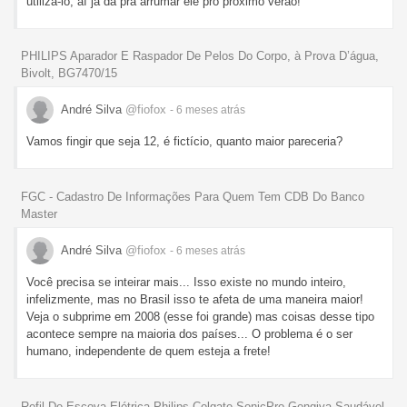
utilizá-lo, aí já dá pra arrumar ele pro próximo verão!
PHILIPS Aparador E Raspador De Pelos Do Corpo, à Prova D’água,
Bivolt, BG7470/15
André Silva
@fiofox
- 6 meses
atrás
Vamos fingir que seja 12, é fictício, quanto maior pareceria?
FGC - Cadastro De Informações Para Quem Tem CDB Do Banco
Master
André Silva
@fiofox
- 6 meses
atrás
Você precisa se inteirar mais... Isso existe no mundo inteiro,
infelizmente, mas no Brasil isso te afeta de uma maneira maior!
Veja o subprime em 2008 (esse foi grande) mas coisas desse tipo
acontece sempre na maioria dos países... O problema é o ser
humano, independente de quem esteja a frete!
Refil De Escova Elétrica Philips Colgate SonicPro Gengiva Saudável