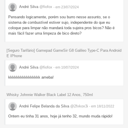
André Silva
@fiofox
- em 23/07/2024
Pensando logicamente, porém sou burro nesse assunto, se o
sistema de combustível estiver sujo, independente do que eu
coloque para limpar não mandará toda sujeira pros bicos? Não é
mais fácil fazer uma limpeza de bico direto?
[Seguro Tarifário] Gamepad GameSir G8 Galileo Type-C Para Android
E IPhone
André Silva
@fiofox
- em 10/07/2024
kkkkkkkkkkkkkkkk ameba!
Whisky Johnnie Walker Black Label 12 Anos, 750ml
André Felipe Belanda da Silva
@2fxkox3i
- em 18/11/2022
Ontem eu tinha 31 anos, hoje já tenho 32, mundo muda rápido!