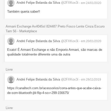
André Felipe Belanda da Silva
@2FXKox3i
- em 24/01/2020
Também queria saber!!
Armani Exchange Ax4045sl 824487 Preto Fosco Lente Cinza Escuro
Tam 56 - Marketplace
André Felipe Belanda da Silva
@2FXKox3i
- em 20/01/2020
Exato! É Armani Exchange e não Emporio Armani, são marcas de
qualidade totalmente diferente uma da outra
Livre
André Felipe Belanda da Silva
@2FXKox3i
- em 29/11/2019
https://canaltech.com.br/acessorios/corra-antes-que-acabe-caixa-
de-som-bluetooth-jbl-flip-4-so-r-299-156675/
Livre