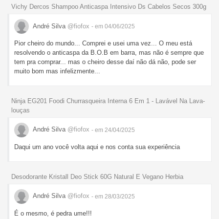
Vichy Dercos Shampoo Anticaspa Intensivo Ds Cabelos Secos 300g
André Silva
@fiofox
- em 04/06/2025
Pior cheiro do mundo... Comprei e usei uma vez... O meu está
resolvendo o anticaspa da B.O.B em barra, mas não é sempre que
tem pra comprar... mas o cheiro desse daí não dá não, pode ser
muito bom mas infelizmente...
Ninja EG201 Foodi Churrasqueira Interna 6 Em 1 - Lavável Na Lava-
louças
André Silva
@fiofox
- em 24/04/2025
Daqui um ano você volta aqui e nos conta sua experiência
Desodorante Kristall Deo Stick 60G Natural E Vegano Herbia
André Silva
@fiofox
- em 28/03/2025
É o mesmo, é pedra ume!!!