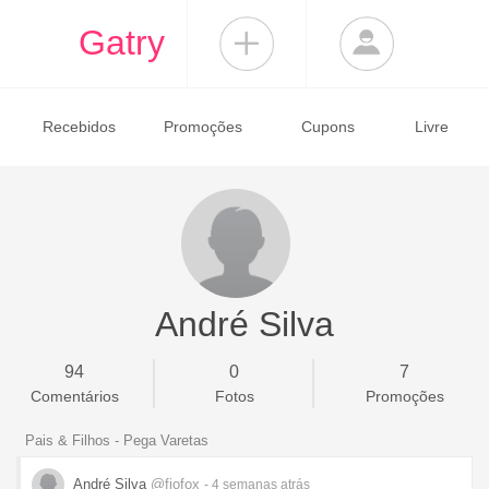
Gatry
Recebidos
Promoções
Cupons
Livre
André Silva
94
0
7
Comentários
Fotos
Promoções
Pais & Filhos - Pega Varetas
André Silva
@fiofox
- 4 semanas
atrás