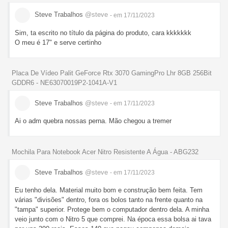
Steve Trabalhos
@steve
- em 17/11/2023
Sim, ta escrito no título da página do produto, cara kkkkkkk
O meu é 17" e serve certinho
Placa De Vídeo Palit GeForce Rtx 3070 GamingPro Lhr 8GB 256Bit
GDDR6 - NE63070019P2-1041A-V1
Steve Trabalhos
@steve
- em 17/11/2023
Ai o adm quebra nossas perna. Mão chegou a tremer
Mochila Para Notebook Acer Nitro Resistente A Água - ABG232
Steve Trabalhos
@steve
- em 17/11/2023
Eu tenho dela. Material muito bom e construção bem feita. Tem
várias "divisões" dentro, fora os bolos tanto na frente quanto na
"tampa" superior. Protege bem o computador dentro dela. A minha
veio junto com o Nitro 5 que comprei. Na época essa bolsa ai tava