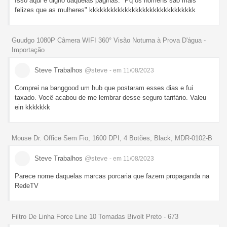
Isso aqui é digno daquelas páginas: "Pq os homens são mais
felizes que as mulheres" kkkkkkkkkkkkkkkkkkkkkkkkkkkkkk
Guudgo 1080P Câmera WIFI 360° Visão Noturna à Prova D'água -
Importação
Steve Trabalhos
@steve
- em 11/08/2023
Comprei na banggood um hub que postaram esses dias e fui
taxado. Você acabou de me lembrar desse seguro tarifário. Valeu
ein kkkkkkk
Mouse Dr. Office Sem Fio, 1600 DPI, 4 Botões, Black, MDR-0102-B
Steve Trabalhos
@steve
- em 11/08/2023
Parece nome daquelas marcas porcaria que fazem propaganda na
RedeTV
Filtro De Linha Force Line 10 Tomadas Bivolt Preto - 673