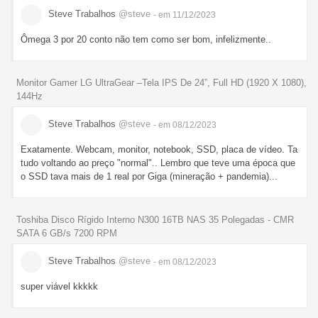
Steve Trabalhos
@steve
- em 11/12/2023
Ômega 3 por 20 conto não tem como ser bom, infelizmente..
Monitor Gamer LG UltraGear –Tela IPS De 24”, Full HD (1920 X 1080),
144Hz
Steve Trabalhos
@steve
- em 08/12/2023
Exatamente. Webcam, monitor, notebook, SSD, placa de vídeo. Ta
tudo voltando ao preço "normal".. Lembro que teve uma época que
o SSD tava mais de 1 real por Giga (mineração + pandemia)...
Toshiba Disco Rígido Interno N300 16TB NAS 35 Polegadas - CMR
SATA 6 GB/s 7200 RPM
Steve Trabalhos
@steve
- em 08/12/2023
super viável kkkkk