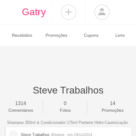
Gatry
Recebidos
Promoções
Cupons
Livre
Steve Trabalhos
1314
0
14
Comentários
Fotos
Promoções
Shampoo 350ml & Condicionador 175ml Pantene Hidro-Cauterização
Steve Trabalhos
@steve
- em 29/11/2024