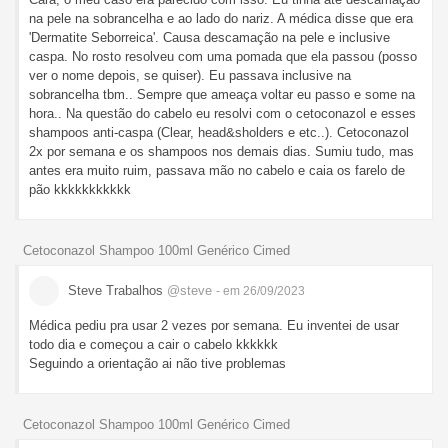
na pele na sobrancelha e ao lado do nariz. A médica disse que era
'Dermatite Seborreica'. Causa descamação na pele e inclusive
caspa. No rosto resolveu com uma pomada que ela passou (posso
ver o nome depois, se quiser). Eu passava inclusive na
sobrancelha tbm.. Sempre que ameaça voltar eu passo e some na
hora.. Na questão do cabelo eu resolvi com o cetoconazol e esses
shampoos anti-caspa (Clear, head&sholders e etc..). Cetoconazol
2x por semana e os shampoos nos demais dias. Sumiu tudo, mas
antes era muito ruim, passava mão no cabelo e caia os farelo de
pão kkkkkkkkkkk
Cetoconazol Shampoo 100ml Genérico Cimed
Steve Trabalhos
@steve
- em 26/09/2023
Médica pediu pra usar 2 vezes por semana. Eu inventei de usar
todo dia e começou a cair o cabelo kkkkkk
Seguindo a orientação ai não tive problemas
Cetoconazol Shampoo 100ml Genérico Cimed