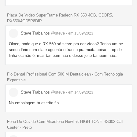
Placa De Vídeo SuperFrame Radeon RX 550 4GB, GDDR5,
RX550/4GD5P8DIP
Steve Trabalhos
@steve
- em 15/09/2023
Oloco, onde que a RX 550 só serve pra dar vídeo? Tenho um pc
secundário com ela e aguenta o tranco pra muita coisa.. Top de
linha ela não é, mas também não é desse jeito também não..
Fio Dental Profissional Com 500 M Dentalclean - Com Tecnologia
Expansive
Steve Trabalhos
@steve
- em 14/09/2023
Na embalagem ta escrito fio
Fone De Ouvido Com Microfone Newlink HIGH TONE HS302 Call
Center - Preto