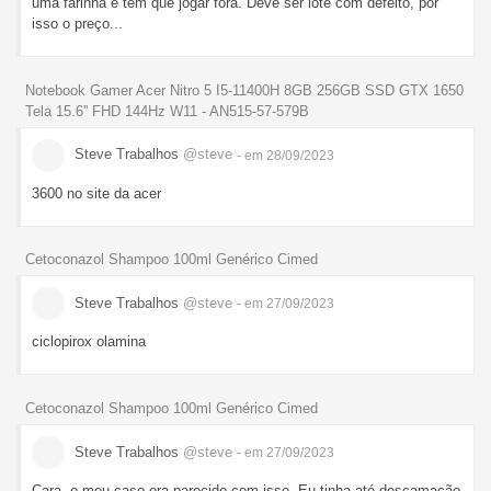
uma farinha e tem que jogar fora. Deve ser lote com defeito, por
isso o preço...
Notebook Gamer Acer Nitro 5 I5-11400H 8GB 256GB SSD GTX 1650
Tela 15.6'' FHD 144Hz W11 - AN515-57-579B
Steve Trabalhos
@steve
- em 28/09/2023
3600 no site da acer
Cetoconazol Shampoo 100ml Genérico Cimed
Steve Trabalhos
@steve
- em 27/09/2023
ciclopirox olamina
Cetoconazol Shampoo 100ml Genérico Cimed
Steve Trabalhos
@steve
- em 27/09/2023
Cara, o meu caso era parecido com isso. Eu tinha até descamação