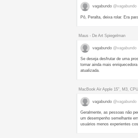
vagabundo
@vagabundo
Pô, Peralta, deixa rolar. Era pa
Maus - De Art Spiegelman
vagabundo
@vagabundo
Se deseja desfrutar de uma pros
tornar ainda mais enriquecedor
atualizada.
MacBook Air Apple 15", M3, CP
vagabundo
@vagabundo
Geralmente, as pessoas não per
um desempenho semelhante em PC
usuários menos experientes cos