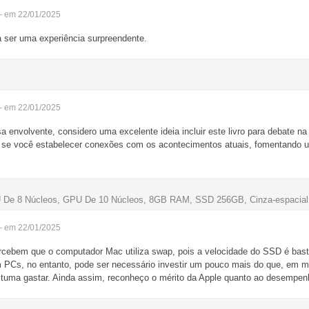
- em 22/01/2025
ra ser uma experiência surpreendente.
- em 22/01/2025
a envolvente, considero uma excelente ideia incluir este livro para debate na
a se você estabelecer conexões com os acontecimentos atuais, fomentando 
U De 8 Núcleos, GPU De 10 Núcleos, 8GB RAM, SSD 256GB, Cinza-espaci
- em 22/01/2025
cebem que o computador Mac utiliza swap, pois a velocidade do SSD é bastan
s, no entanto, pode ser necessário investir um pouco mais do que, em min
tuma gastar. Ainda assim, reconheço o mérito da Apple quanto ao desempen