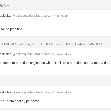
 60 MM
asBolas
@seilaoquedevofazerpara
- 2 meses
atrás
 sai no precinho?
io KABUM! Smart Lite, 2 Em 1, 500W, Bivolt, 500ml, Preto - KSAV200PT
asBolas
@seilaoquedevofazerpara
- 2 meses
atrás
escobrirem o produto original do white label, pois o produto com a marca da 
asBolas
@seilaoquedevofazerpara
- 2 meses
atrás
lme? Sem spoiler, por favor.