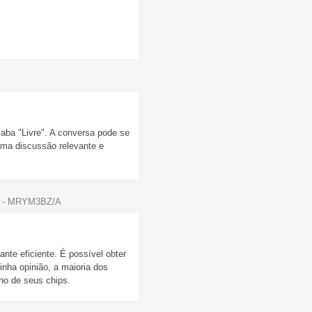
 aba "Livre". A conversa pode se
uma discussão relevante e
al - MRYM3BZ/A
te eficiente. É possível obter
ha opinião, a maioria dos
ho de seus chips.