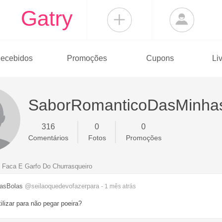
Gatry
ecebidos
Promoções
Cupons
Li
SaborRomanticoDasMinha
316
0
0
Comentários
Fotos
Promoções
 Faca E Garfo Do Churrasqueiro
asBolas
@seilaoquedevofazerpara
- 1 mês
atrás
ilizar para não pegar poeira?