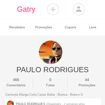
Gatry
Recebidos
Promoções
Cupons
Livre
PAULO RODRIGUES
466
0
44
Comentários
Fotos
Promoções
Camiseta Manga Curta Casas Bahia - Branca - Branco G
PAULO RODRIGUES
@paulowrs
- 2 semanas
atrás