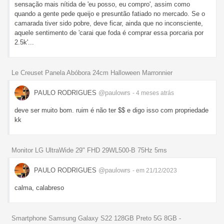
sensação mais nítida de 'eu posso, eu compro', assim como
quando a gente pede queijo e presuntão fatiado no mercado. Se o
camarada tiver sido pobre, deve ficar, ainda que no inconsciente,
aquele sentimento de 'carai que foda é comprar essa porcaria por
2.5k'...
Le Creuset Panela Abóbora 24cm Halloween Marronnier
PAULO RODRIGUES
@paulowrs
- 4 meses
atrás
deve ser muito bom. ruim é não ter $$ e digo isso com propriedade
kk
Monitor LG UltraWide 29" FHD 29WL500-B 75Hz 5ms
PAULO RODRIGUES
@paulowrs
- em 21/12/2023
calma, calabreso
Smartphone Samsung Galaxy S22 128GB Preto 5G 8GB -