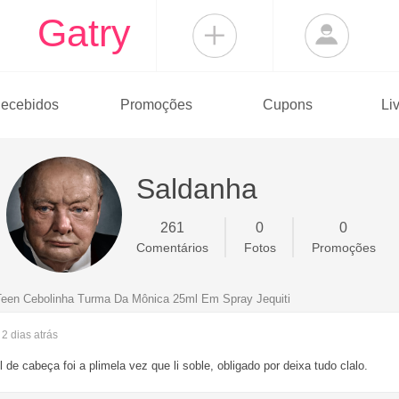
Gatry
ecebidos
Promoções
Cupons
Li
Saldanha
261
0
0
Comentários
Fotos
Promoções
Teen Cebolinha Turma Da Mônica 25ml Em Spray Jequiti
- 2 dias
atrás
 de cabeça foi a plimela vez que li soble, obligado por deixa tudo clalo.