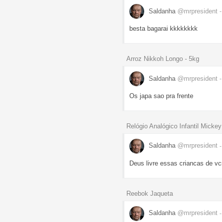
Saldanha
@mrpresident
besta bagarai kkkkkkkk
Arroz Nikkoh Longo - 5kg
Saldanha
@mrpresident
Os japa sao pra frente
Relógio Analógico Infantil Micke
Saldanha
@mrpresident
Deus livre essas criancas de v
Reebok Jaqueta
Saldanha
@mrpresident