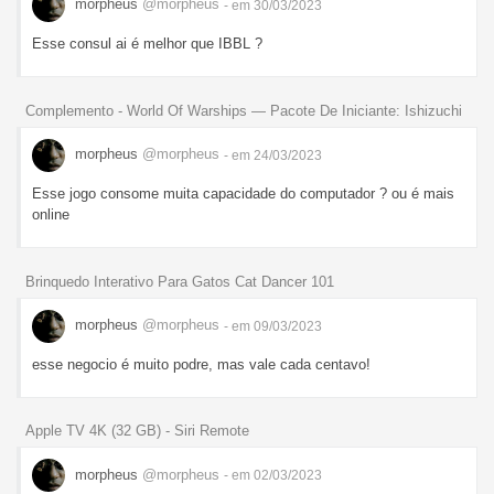
morpheus
@morpheus
- em 30/03/2023
Esse consul ai é melhor que IBBL ?
Complemento - World Of Warships — Pacote De Iniciante: Ishizuchi
morpheus
@morpheus
- em 24/03/2023
Esse jogo consome muita capacidade do computador ? ou é mais
online
Brinquedo Interativo Para Gatos Cat Dancer 101
morpheus
@morpheus
- em 09/03/2023
esse negocio é muito podre, mas vale cada centavo!
Apple TV 4K (32 GB) - Siri Remote
morpheus
@morpheus
- em 02/03/2023