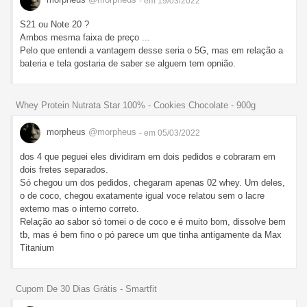
- em 19/03/2022
S21 ou Note 20 ?
Ambos mesma faixa de preço ...
Pelo que entendi a vantagem desse seria o 5G, mas em relação a
bateria e tela gostaria de saber se alguem tem opnião.
Whey Protein Nutrata Star 100% - Cookies Chocolate - 900g
morpheus
@morpheus
- em 05/03/2022
dos 4 que peguei eles dividiram em dois pedidos e cobraram em
dois fretes separados.
Só chegou um dos pedidos, chegaram apenas 02 whey. Um deles,
o de coco, chegou exatamente igual voce relatou sem o lacre
externo mas o interno correto.
Relação ao sabor só tomei o de coco e é muito bom, dissolve bem
tb, mas é bem fino o pó parece um que tinha antigamente da Max
Titanium
Cupom De 30 Dias Grátis - Smartfit