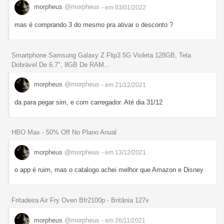
morpheus
@morpheus
- em 03/01/2022
mas é comprando 3 do mesmo pra ativar o desconto ?
Smartphone Samsung Galaxy Z Flip3 5G Violeta 128GB, Tela
Dobrável De 6.7", 8GB De RAM...
morpheus
@morpheus
- em 21/12/2021
da para pegar sim, e com carregador. Até dia 31/12
HBO Max - 50% Off No Plano Anual
morpheus
@morpheus
- em 13/12/2021
o app é ruim, mas o catalogo achei melhor que Amazon e Disney
Fritadeira Air Fry Oven Bfr2100p - Britânia 127v
morpheus
@morpheus
- em 26/11/2021