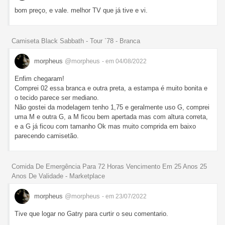
bom preço, e vale. melhor TV que já tive e vi.
Camiseta Black Sabbath - Tour `78 - Branca
morpheus
@morpheus
- em 04/08/2022
Enfim chegaram!
Comprei 02 essa branca e outra preta, a estampa é muito bonita e
o tecido parece ser mediano.
Não gostei da modelagem tenho 1,75 e geralmente uso G, comprei
uma M e outra G, a M ficou bem apertada mas com altura correta,
e a G já ficou com tamanho Ok mas muito comprida em baixo
parecendo camisetão.
Comida De Emergência Para 72 Horas Vencimento Em 25 Anos 25
Anos De Validade - Marketplace
morpheus
@morpheus
- em 23/07/2022
Tive que logar no Gatry para curtir o seu comentario.