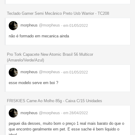
Teclado Gamer Semi Mecânico Preto Usb Warrior - TC208
morpheus
@morpheus
- em 01/05/2022
não é formado em mecanica ainda
Pro Tork Capacete New Atomic Brasil 56 Multicor
(Amarelo/Verde/Azul)
morpheus
@morpheus
- em 01/05/2022
esse modelo serve em boi ?
FRISKIES Carne Ao Molho 85g - Caixa C/15 Unidades
morpheus
@morpheus
- em 28/04/2022
peguei dia desses, muito bom o preço 1 real mais barato do que o
que encontro geralmente em pet. E esse sache é bem liquido o
ideal