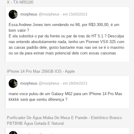
X - TX-NR5100
morpheus
@morpheus
- em 15/05/2023
Essa Andrew Jones tem vendendo no ML por R$3.300,00, é um
bom valor ?
E ela substitui o par da frente ou par de tras do HT 5.1 ? Desculpa
nao entendo absolutamente nada, tenho um Pionner VSX-325 com
as caixas padrão dele, gosto bastante mas nao sei se é o maximo
ou se da para extrair mais potencial dele com essas caixonas
IPhone 14 Pro Max 256GB IOS - Apple
morpheus
@morpheus
- em 28/04/2023
mano voce pulou de um Galaxy M62 para um IPhone 14 Pro Max
kkkkk será que sentiu diferença ?
Purificador De Água Midea De Mesa E Parede - Eletrônico Branco
PBTBNB Água Gelada E Natural