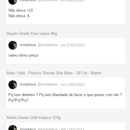
- em 28/01/2022
Não deixa +10
Não deixa -6
Ração Úmida Para Gatos 85g
morpheus
@morpheus
- em 27/01/2022
valeu otimo preço
Baby Yoda - Pelúcia -Disney Star Wars - 28 Cm - Mattel
morpheus
@morpheus
- em 12/01/2022
Pq tem dinheiro ? Pq tem liberdade de fazer o que quiser com ele ?
Pq?Pq?Pq?
Molho Sweet Chilli Kalassi 370g
morpheus
@morpheus
- em 11/01/2022