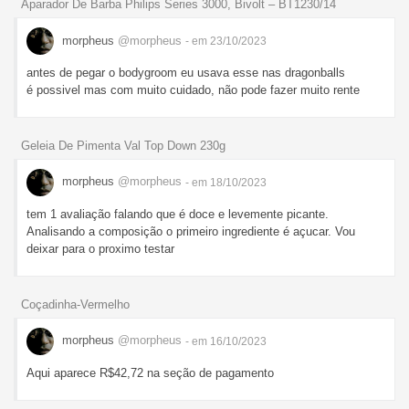
Aparador De Barba Philips Series 3000, Bivolt – BT1230/14
morpheus
@morpheus
- em 23/10/2023
antes de pegar o bodygroom eu usava esse nas dragonballs
é possivel mas com muito cuidado, não pode fazer muito rente
Geleia De Pimenta Val Top Down 230g
morpheus
@morpheus
- em 18/10/2023
tem 1 avaliação falando que é doce e levemente picante.
Analisando a composição o primeiro ingrediente é açucar. Vou
deixar para o proximo testar
Coçadinha-Vermelho
morpheus
@morpheus
- em 16/10/2023
Aqui aparece R$42,72 na seção de pagamento