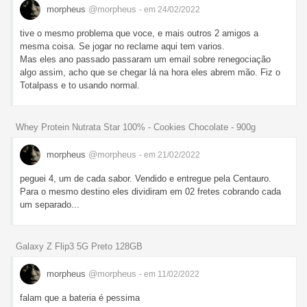
morpheus
@morpheus
- em 24/02/2022
tive o mesmo problema que voce, e mais outros 2 amigos a
mesma coisa. Se jogar no reclame aqui tem varios.
Mas eles ano passado passaram um email sobre renegociação
algo assim, acho que se chegar lá na hora eles abrem mão. Fiz o
Totalpass e to usando normal.
Whey Protein Nutrata Star 100% - Cookies Chocolate - 900g
morpheus
@morpheus
- em 21/02/2022
peguei 4, um de cada sabor. Vendido e entregue pela Centauro.
Para o mesmo destino eles dividiram em 02 fretes cobrando cada
um separado...
Galaxy Z Flip3 5G Preto 128GB
morpheus
@morpheus
- em 11/02/2022
falam que a bateria é pessima