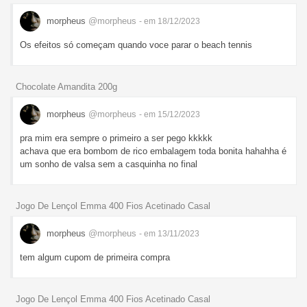
morpheus
@morpheus
- em 18/12/2023
Os efeitos só começam quando voce parar o beach tennis
Chocolate Amandita 200g
morpheus
@morpheus
- em 15/12/2023
pra mim era sempre o primeiro a ser pego kkkkk
achava que era bombom de rico embalagem toda bonita hahahha é
um sonho de valsa sem a casquinha no final
Jogo De Lençol Emma 400 Fios Acetinado Casal
morpheus
@morpheus
- em 13/11/2023
tem algum cupom de primeira compra
Jogo De Lençol Emma 400 Fios Acetinado Casal