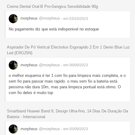
Creme Dental Oral-B Pro-Gengiva Sensibilidade 90g
morpheus
@morpheus
- em 03/10/2023
No pagamento diz que está indisponivel no estoque
Aspirador De Pó Vertical Electrolux Ergorapido 2 Em 1 Denin Blue Luz
Led (ERG25N)
morpheus
@morpheus
- em 06/09/2023
o melhor esquema é ter 1 com fio para limpeza mais completa, e o
sem fio para passar mais rapido. o meu sem fio a bateria está
pessima não dura 10m, mas para limpeza pontual está otimo. O
com fio deles é muito top
Smartband Huawei Band 8, Design Ultra-fino, 14 Dias De Duração Da
Bateria - Internacional
morpheus
@morpheus
- em 05/09/2023