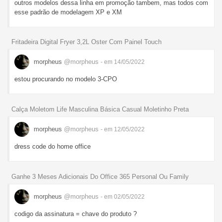
outros modelos dessa linha em promoção tambem, mas todos com
esse padrão de modelagem XP e XM
Fritadeira Digital Fryer 3,2L Oster Com Painel Touch
morpheus
@morpheus
- em 14/05/2022
estou procurando no modelo 3-CPO
Calça Moletom Life Masculina Básica Casual Moletinho Preta
morpheus
@morpheus
- em 12/05/2022
dress code do home office
Ganhe 3 Meses Adicionais Do Office 365 Personal Ou Family
morpheus
@morpheus
- em 02/05/2022
codigo da assinatura = chave do produto ?