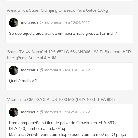
Areia Sílica Super Clumping Chalesco Para Gatos 1,8kg
morpheus
@morpheus
- em 22/06/2022
Só uso aquela area branca em pedra mais grossa, faz mal ?
Smart TV 4K NanoCell IPS 65” LG 65NANO86 - Wi-Fi Bluetooth HDR
Inteligência Artificial 4 HDMI
morpheus
@morpheus
- em 31/05/2022
Qual é melhor ?
Vitaminlife OMEGA 3 PLUS 1000 MG (DHA 400 E EPA 600)
morpheus
@morpheus
- em 25/05/2022
Para comparação o Oleo de peixe da Growth tem EPA:660 e
DHA:440, tambem a cada 02 cp.
Mas o da Growth vem com 75cp e esse vem com 60 cp. O preço