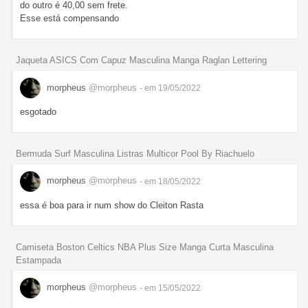
do outro é 40,00 sem frete.
Esse está compensando
Jaqueta ASICS Com Capuz Masculina Manga Raglan Lettering
morpheus
@morpheus
- em 19/05/2022
esgotado
Bermuda Surf Masculina Listras Multicor Pool By Riachuelo
morpheus
@morpheus
- em 18/05/2022
essa é boa para ir num show do Cleiton Rasta
Camiseta Boston Celtics NBA Plus Size Manga Curta Masculina
Estampada
morpheus
@morpheus
- em 15/05/2022