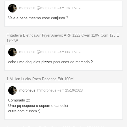
morpheus
@morpheus
- em 13/11/2023
Vale a pena mesmo esse conjunto ?
Fritadeira Elétrica Air Fryer Amvox ARF 1222 Oven 110V Com 12L E
1700W
morpheus
@morpheus
- em 06/11/2023
cabe uma daquelas pizzas pequenas de mercado ?
1 Million Lucky Paco Rabanne Edt 100ml
morpheus
@morpheus
- em 25/10/2023
Comprado 2x
Uma pq esqueci o cupom e cancelei
outra com cupom :)