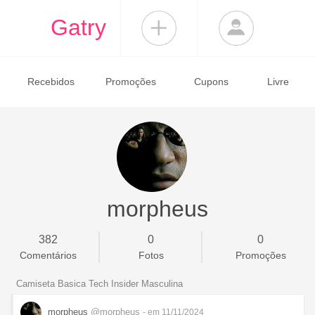
Gatry
Recebidos
Promoções
Cupons
Livre
morpheus
382
0
0
Comentários
Fotos
Promoções
Camiseta Basica Tech Insider Masculina
morpheus
@morpheus
- em 11/11/2024