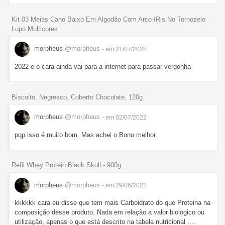
Kit 03 Meias Cano Baixo Em Algodão Com Arco-íRis No Tornozelo
Lupo Multicores
morpheus
@morpheus
- em 21/07/2022
2022 e o cara ainda vai para a internet para passar vergonha
Biscoito, Negresco, Coberto Chocolate, 120g
morpheus
@morpheus
- em 02/07/2022
pqp isso é muito bom. Mas achei o Bono melhor.
Refil Whey Protein Black Skull - 900g
morpheus
@morpheus
- em 29/06/2022
kkkkkk cara eu disse que tem mais Carboidrato do que Proteina na
composição desse produto. Nada em relação a valor biologico ou
utilização, apenas o que está descrito na tabela nutricional ....