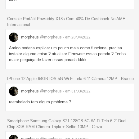
Console Portátil Powkiddy X18s Com 40% De Cashback No AME -
Internacional
morpheus
@morpheus
- em 28/04/2022
Amigo poderia explicar um pouco mais como funciona, precisa
instalar alguma coisa ? atualizar Firmware essas parada ? Tenho
maior preguiça de fazer essas parada kkkk
IPhone 12 Apple 64GB IOS 5G Wi-Fi Tela 6.1'' Câmera 12MP - Branco
morpheus
@morpheus
- em 31/03/2022
reembalado tem algum problema ?
Smartphone Samsung Galaxy S21 128GB 5G Wi-Fi Tela 6.2'' Dual
Chip 8GB RAM Câmera Tripla + Selfie 10MP - Cinza
morpheus
@morpheus