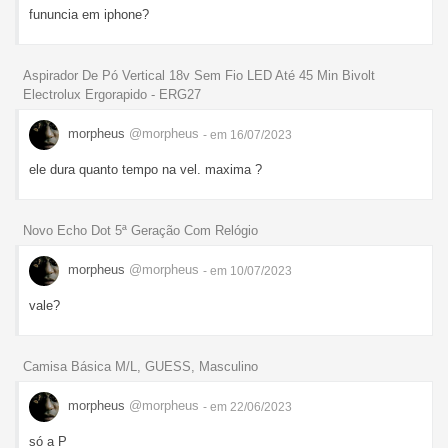
fununcia em iphone?
Aspirador De Pó Vertical 18v Sem Fio LED Até 45 Min Bivolt
Electrolux Ergorapido - ERG27
morpheus
@morpheus
- em 16/07/2023
ele dura quanto tempo na vel. maxima ?
Novo Echo Dot 5ª Geração Com Relógio
morpheus
@morpheus
- em 10/07/2023
vale?
Camisa Básica M/L, GUESS, Masculino
morpheus
@morpheus
- em 22/06/2023
só a P