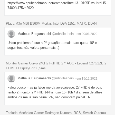
https://www.cpubenchmark.net/compare/Intel-i3-10105F-vs-Intel-i5-
7400/4175vs2929
Placa-Mãe MSI B360M Mortar, Intel LGA 1151, MATX, DDR4
Matheus Bergamaschi
@mbhilleshein
- em 20/01/2022
Unico problema é que a 9º geração ta mais caro que a 10º e
seguintes, não vale a pena mais :(
Monitor Gamer Curvo 240Hz Full HD 27” AOC - Legend C27G2ZE 2
HDMI 1 DisplayPort 0,5ms
Matheus Bergamaschi
@mbhilleshein
- em 15/12/2021
Falou pouco mas ja falou merda aoieoaieaoe, 27 FHD é de boa,
tenho 2 monitor 27' FHD 144hz, uso 16~18h / dia, sem detalhes,
ambos os meus são painel VA, não comprem painel TN.
Teclado Mecânico Gamer Redragon Kumara, RGB, Switch Outemu