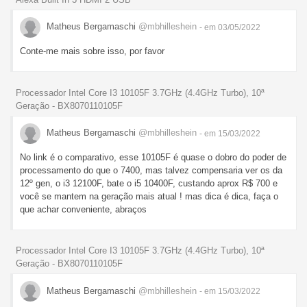
Matheus Bergamaschi
@mbhilleshein
- em 03/05/2022
Conte-me mais sobre isso, por favor
Processador Intel Core I3 10105F 3.7GHz (4.4GHz Turbo), 10ª
Geração - BX8070110105F
Matheus Bergamaschi
@mbhilleshein
- em 15/03/2022
No link é o comparativo, esse 10105F é quase o dobro do poder de
processamento do que o 7400, mas talvez compensaria ver os da
12º gen, o i3 12100F, bate o i5 10400F, custando aprox R$ 700 e
você se mantem na geração mais atual ! mas dica é dica, faça o
que achar conveniente, abraços
Processador Intel Core I3 10105F 3.7GHz (4.4GHz Turbo), 10ª
Geração - BX8070110105F
Matheus Bergamaschi
@mbhilleshein
- em 15/03/2022