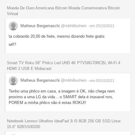
Moeda De Ouro Americana Bitcoin Moeda Comemorativa Bitcoin
Virtual
Matheus Bergamaschi
@mbhilleshein
- em 25/10/2021
ta cobrando 20,00 de frete, mesmo dizendo frete gratis
wtf?
Smart TV Roku 58" Philco Led UHD 4K PTV58G70RCBL Wi-Fi 4
HDMI 2 USB E Midiacast
Matheus Bergamaschi
@mbhilleshein
- em 05/10/2021
Tenho uma philco em casa, a imagem é OK, não chega nem
proximo a uma LG da vida... o SMART dela é inusavel rsrs,
POREM a minha philco não é estas ROKU!!
Notebook Lenovo Ultrafino IdeaPad 3i I5 8GB 256 GB SSD Linux
15.6" 82BSS00200