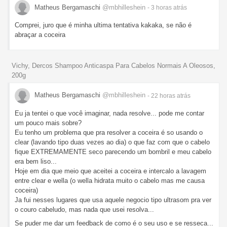
Matheus Bergamaschi
@mbhilleshein
- 3 horas
atrás
Comprei, juro que é minha ultima tentativa kakaka, se não é
abraçar a coceira
Vichy, Dercos Shampoo Anticaspa Para Cabelos Normais A Oleosos,
200g
Matheus Bergamaschi
@mbhilleshein
- 22 horas
atrás
Eu ja tentei o que você imaginar, nada resolve... pode me contar
um pouco mais sobre?
Eu tenho um problema que pra resolver a coceira é so usando o
clear (lavando tipo duas vezes ao dia) o que faz com que o cabelo
fique EXTREMAMENTE seco parecendo um bombril e meu cabelo
era bem liso...
Hoje em dia que meio que aceitei a coceira e intercalo a lavagem
entre clear e wella (o wella hidrata muito o cabelo mas me causa
coceira)
Ja fui nesses lugares que usa aquele negocio tipo ultrasom pra ver
o couro cabeludo, mas nada que usei resolva...
Se puder me dar um feedback de como é o seu uso e se resseca...