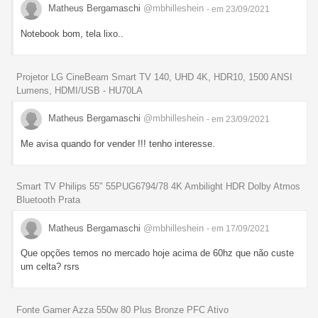
Matheus Bergamaschi
@mbhilleshein
- em 23/09/2021
Notebook bom, tela lixo..
Projetor LG CineBeam Smart TV 140, UHD 4K, HDR10, 1500 ANSI
Lumens, HDMI/USB - HU70LA
Matheus Bergamaschi
@mbhilleshein
- em 23/09/2021
Me avisa quando for vender !!! tenho interesse.
Smart TV Philips 55" 55PUG6794/78 4K Ambilight HDR Dolby Atmos
Bluetooth Prata
Matheus Bergamaschi
@mbhilleshein
- em 17/09/2021
Que opções temos no mercado hoje acima de 60hz que não custe
um celta? rsrs
Fonte Gamer Azza 550w 80 Plus Bronze PFC Ativo