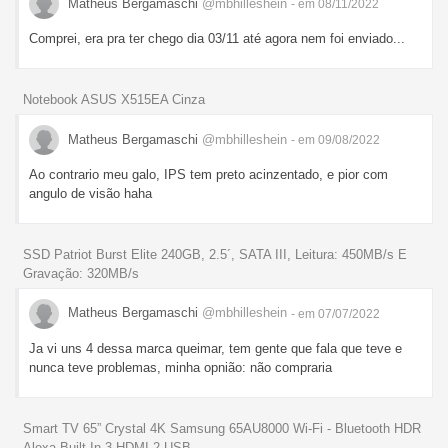
Matheus Bergamaschi
@mbhilleshein
- em 08/11/2022
Comprei, era pra ter chego dia 03/11 até agora nem foi enviado...
Notebook ASUS X515EA Cinza
Matheus Bergamaschi
@mbhilleshein
- em 09/08/2022
Ao contrario meu galo, IPS tem preto acinzentado, e pior com
angulo de visão haha
SSD Patriot Burst Elite 240GB, 2.5´, SATA III, Leitura: 450MB/s E
Gravação: 320MB/s
Matheus Bergamaschi
@mbhilleshein
- em 07/07/2022
Ja vi uns 4 dessa marca queimar, tem gente que fala que teve e
nunca teve problemas, minha opnião: não compraria
Smart TV 65” Crystal 4K Samsung 65AU8000 Wi-Fi - Bluetooth HDR
Alexa Built In 3 HDMI 2 USB