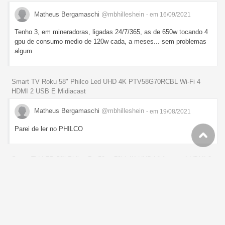
Matheus Bergamaschi
@mbhilleshein
- em 16/09/2021
Tenho 3, em mineradoras, ligadas 24/7/365, as de 650w tocando 4
gpu de consumo medio de 120w cada, a meses... sem problemas
algum
Smart TV Roku 58" Philco Led UHD 4K PTV58G70RCBL Wi-Fi 4
HDMI 2 USB E Midiacast
Matheus Bergamaschi
@mbhilleshein
- em 19/08/2021
Parei de ler no PHILCO
Smart TV LED 50" Philco Ptv50rcg70bl 4K UHD Midiacast 4 HDMI 2
USB - Marketplace
Matheus Bergamaschi
@mbhilleshein
- em 19/08/2021
Parei de ler no PHILCO