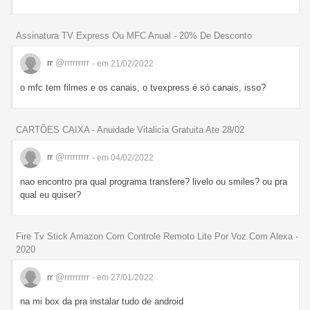
Assinatura TV Express Ou MFC Anual - 20% De Desconto
rr
@rrrrrrrrr
- em 21/02/2022
o mfc tem filmes e os canais, o tvexpress é só canais, isso?
CARTÕES CAIXA - Anuidade Vitalicia Gratuita Ate 28/02
rr
@rrrrrrrrr
- em 04/02/2022
nao encontro pra qual programa transfere? livelo ou smiles? ou pra
qual eu quiser?
Fire Tv Stick Amazon Com Controle Remoto Lite Por Voz Com Alexa -
2020
rr
@rrrrrrrrr
- em 27/01/2022
na mi box da pra instalar tudo de android