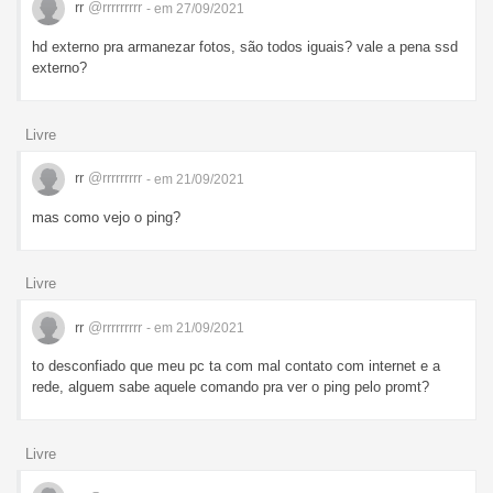
rr
@rrrrrrrrr
- em 27/09/2021
hd externo pra armanezar fotos, são todos iguais? vale a pena ssd
externo?
Livre
rr
@rrrrrrrrr
- em 21/09/2021
mas como vejo o ping?
Livre
rr
@rrrrrrrrr
- em 21/09/2021
to desconfiado que meu pc ta com mal contato com internet e a
rede, alguem sabe aquele comando pra ver o ping pelo promt?
Livre