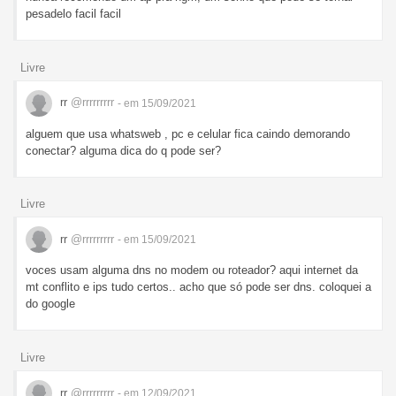
pesadelo facil facil
Livre
rr
@rrrrrrrrr
- em 15/09/2021
alguem que usa whatsweb , pc e celular fica caindo demorando
conectar? alguma dica do q pode ser?
Livre
rr
@rrrrrrrrr
- em 15/09/2021
voces usam alguma dns no modem ou roteador? aqui internet da
mt conflito e ips tudo certos.. acho que só pode ser dns. coloquei a
do google
Livre
rr
@rrrrrrrrr
- em 12/09/2021