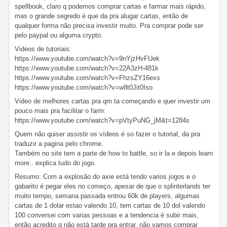
spellbook, claro q podemos comprar cartas e farmar mais rápido,
mas o grande segredo é que da pra alugar cartas, então de
qualquer forma não precisa investir muito. Pra comprar pode ser
pelo paypal ou alguma crypto.
Videos de tutoriais:
https://www.youtube.com/watch?v=9nYjzHvFUek
https://www.youtube.com/watch?v=22A3zH-481k
https://www.youtube.com/watch?v=FhzsZY16exs
https://www.youtube.com/watch?v=w8t0Jit0Iso
Video de melhores cartas pra qm ta começando e quer investir um
pouco mais pra facilitar o farm:
https://www.youtube.com/watch?v=pVtyPuNG_jM&t=1284s
Quem não quiser assistir os vídeos é so fazer o tutorial, da pra
traduzir a pagina pelo chrome.
Também no site tem a parte de how to battle, so ir la e depois learn
more.. explica tudo do jogo.
Resumo: Com a explosão do axie está tendo varios jogos e o
gabarito é pegar eles no começo, apesar de que o splinterlands ter
muito tempo, semana passada entrou 60k de players, algumas
cartas de 1 dolar estao valendo 10, tem cartas de 10 dol valendo
100 conversei com varias pessoas e a tendencia é subir mais,
então acredito q não está tarde pra entrar, não vamos comprar