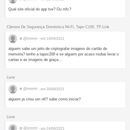
Qual site oficial do app tve? Ou mfc?
Câmera De Segurança Doméstica Wi-Fi, Tapo C100, TP-Link
rr
@rrrrrrrrr
- em 10/09/2021
alguem sabe um jeito de criptografar imagens do cartão de
memoria? tenho a tapoc200 e se alguem por acaso roubar levar o
cartao e as imagens de graça...
Livre
rr
@rrrrrrrrr
- em 30/08/2021
alguem ja criou um ntf? sabe como iniciar?
Livre
rr
@rrrrrrrrr
- em 24/08/2021