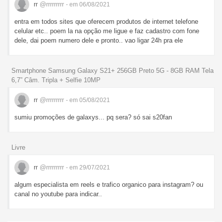
rr
@rrrrrrrrr
- em 06/08/2021
entra em todos sites que oferecem produtos de internet telefone
celular etc.. poem la na opção me ligue e faz cadastro com fone
dele, dai poem numero dele e pronto.. vao ligar 24h pra ele
Smartphone Samsung Galaxy S21+ 256GB Preto 5G - 8GB RAM Tela
6,7” Câm. Tripla + Selfie 10MP
rr
@rrrrrrrrr
- em 05/08/2021
sumiu promoções de galaxys... pq sera? só sai s20fan
Livre
rr
@rrrrrrrrr
- em 29/07/2021
algum especialista em reels e trafico organico para instagram? ou
canal no youtube para indicar..