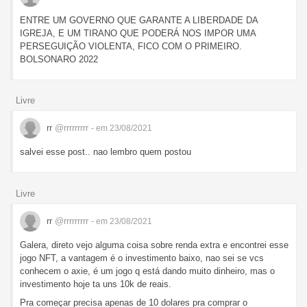
ENTRE UM GOVERNO QUE GARANTE A LIBERDADE DA
IGREJA, E UM TIRANO QUE PODERÁ NOS IMPOR UMA
PERSEGUIÇÃO VIOLENTA, FICO COM O PRIMEIRO.
BOLSONARO 2022
Livre
rr
@rrrrrrrrr
- em 23/08/2021
salvei esse post.. nao lembro quem postou
Livre
rr
@rrrrrrrrr
- em 23/08/2021
Galera, direto vejo alguma coisa sobre renda extra e encontrei esse
jogo NFT, a vantagem é o investimento baixo, nao sei se vcs
conhecem o axie, é um jogo q está dando muito dinheiro, mas o
investimento hoje ta uns 10k de reais.
Pra começar precisa apenas de 10 dolares pra comprar o