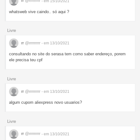
rr
@rrrrrrrrr
- em 15/10/2021
whatsweb vive caindo.. só aqui ?
Livre
rr
@rrrrrrrrr
- em 13/10/2021
consultando no site do serasa tem como saber endereço, porem
ele precisa teu cpf
Livre
rr
@rrrrrrrrr
- em 13/10/2021
algum cupom aliexpress novo usuarios?
Livre
rr
@rrrrrrrrr
- em 13/10/2021