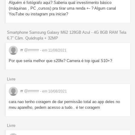
Alguém é fotógrafo aqui? Saberia qual investimento básico
(máquinas , PC ,cursos) pra tirar uma renda +- ? Algum canal
YouTube ou instagram pra iniciar?
Smartphone Samsung Galaxy M62 128GB Azul - 4G 8GB RAM Tela
6,7” Câm. Quádrupla + 32MP
rr
@rrrrrrrrr
- em 11/08/2021
Por que seria melhor que s20fe? Camera é top igual S10+?
Livre
rr
@rrrrrrrrr
- em 10/08/2021
cara nao tenho coragem de dar permissão total ao app deles no
meu aparelho, pedem acesso a tudo.. é ter coragem
Livre