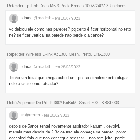
Roteador Tp-Link Deco M5 3-Pack Branco 100V/240V 3 Unidades
tdmad
@madeth
- em 10/07/2023
vc deixou ele como nas paredes? pq certo é ficar horizontal no teto
ne? se ficar vertical na parede nao perde o alcance?
Repetidor Wireless D-link Ac1300 Mesh, Preto, Dra-1360
tdmad
@madeth
- em 28/03/2023
Tenho um local que chega cabo Lan.. posso simplesmente plugar
nele e usar como roteador?
Robô Aspirador De Pó IR 360º KaBuM! Smart 700 - KBSF003
rr
@rrrrrrrrr
- em 10/02/2023
depois de 5anos tentei novamente aspirador kabum.. devolvi..
mapeia mas depois de 2 3x de uso ele começa se perder.. ponto
acessivel fala que nao consegue acessar .. nao tem jeito, perde