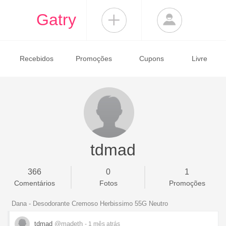
Gatry
Recebidos
Promoções
Cupons
Livre
tdmad
366
0
1
Comentários
Fotos
Promoções
Dana - Desodorante Cremoso Herbissimo 55G Neutro
tdmad
@madeth
- 1 mês
atrás