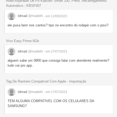
Robô Aspirador De Pó KaBuM! Smart 100, Preto, Recarregamento
Automático - KBSF007
tdmad
@madeth
- em 12/09/2023
ele puxa bem nos cantos? tipo no encontro do rodapé com o piso?
Vivo Easy Prime 6Gb
tdmad
@madeth
- em 27/07/2023
alguem sabe um 0800 que consiga falar com atendente realmente?
tudo vai pro app..
Tag De Rastreio Compatível Com Apple - Importação
tdmad
@madeth
- em 17/07/2023
TEM ALGUMA COMPATIVEL COM OS CELULARES DA
SAMSUNG?