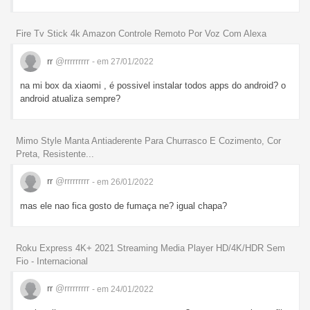
Fire Tv Stick 4k Amazon Controle Remoto Por Voz Com Alexa
rr
@rrrrrrrrr
- em 27/01/2022
na mi box da xiaomi , é possivel instalar todos apps do android? o
android atualiza sempre?
Mimo Style Manta Antiaderente Para Churrasco E Cozimento, Cor
Preta, Resistente...
rr
@rrrrrrrrr
- em 26/01/2022
mas ele nao fica gosto de fumaça ne? igual chapa?
Roku Express 4K+ 2021 Streaming Media Player HD/4K/HDR Sem
Fio - Internacional
rr
@rrrrrrrrr
- em 24/01/2022