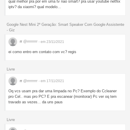
qual melhor pra por em uma tv nao smart? pra usar youtube netflix
iptv? da xiaomi? qual modelo...
Google Nest Mini 2ª Geração: Smart Speaker Com Google Assistente
- Giz
rr
@rrrrrrrrr
- em 23/11/2021
ei como entro em contato com vc? regis
Livre
rr
@rrrrrrrrr
- em 17/11/2021
Oq vcs usam pra dar uma limpada no Pc? Exemplo do Ccleaner
pro Cel.. mas pro PC? E pra escanear (monitorar) Pc ver oq tem
travado as vezes... da uns paus
Livre