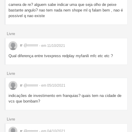
camera de re? alguem sabe indicar uma que seja olho de peixe
bastante angulo? nao tem nada nem shope ml q falam bem , nao é
possivel q nao existe
Livre
rr
@rrrrrrrrr
- em 11/10/2021
Qual diferença entre tvexpress redplay myfanili mfc etc etc ?
Livre
rr
@rrrrrrrrr
- em 05/10/2021
indicações de investimento em franquias? quais tem na cidade de
vcs que bombam?
Livre
rr
@rrrrrrrrr
- em 04/10/2021