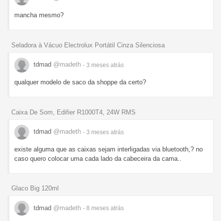
mancha mesmo?
Seladora à Vácuo Electrolux Portátil Cinza Silenciosa
tdmad
@madeth
- 3 meses
atrás
qualquer modelo de saco da shoppe da certo?
Caixa De Som, Edifier R1000T4, 24W RMS
tdmad
@madeth
- 3 meses
atrás
existe alguma que as caixas sejam interligadas via bluetooth,? no
caso quero colocar uma cada lado da cabeceira da cama..
Glaco Big 120ml
tdmad
@madeth
- 8 meses
atrás