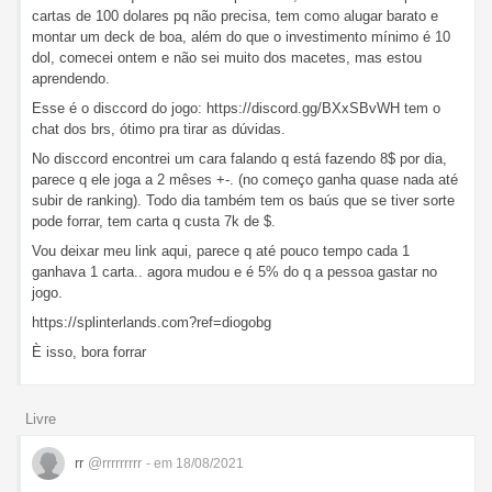
cartas de 100 dolares pq não precisa, tem como alugar barato e
montar um deck de boa, além do que o investimento mínimo é 10
dol, comecei ontem e não sei muito dos macetes, mas estou
aprendendo.
Esse é o disccord do jogo: https://discord.gg/BXxSBvWH tem o
chat dos brs, ótimo pra tirar as dúvidas.
No disccord encontrei um cara falando q está fazendo 8$ por dia,
parece q ele joga a 2 mêses +-. (no começo ganha quase nada até
subir de ranking). Todo dia também tem os baús que se tiver sorte
pode forrar, tem carta q custa 7k de $.
Vou deixar meu link aqui, parece q até pouco tempo cada 1
ganhava 1 carta.. agora mudou e é 5% do q a pessoa gastar no
jogo.
https://splinterlands.com?ref=diogobg
È isso, bora forrar
Livre
rr
@rrrrrrrrr
- em 18/08/2021