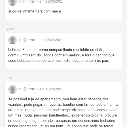
rr
@rrrrrrrrr
- em 21/09/2021
suco de inhame cara com maça
Livre
rr
@rrrrrrrrr
- em 17/09/2021
bebe de 8 meses, cama compartilhada e colchão no chão, poem
dormir junto sem do.. todos dormem melhor, e fora o carinho que
esse bebe sente sendo acolhido noite toda junto com os pais
Livre
rr
@rrrrrrrrr
- em 16/09/2021
se possivel fuja de apartamento, seu bem estar depende dos
vizinhos, pode pegar um que faz barulho sem fim do lado em cima
ate embaixo e vai escutar, pode pegar vizinhos silenciosos e daqui
um mes mudar pessoas barulhentas.. experiencia própria, procure
se quer segurança sobrados ou casas em condominios fechados..
nunca recomendo um ap pra ngm, um sonho que pode se tornar