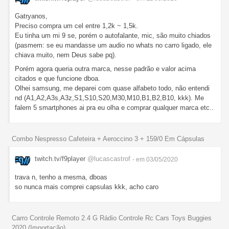
Gatryanos,
Preciso compra um cel entre 1,2k ~ 1,5k.
Eu tinha um mi 9 se, porém o autofalante, mic, são muito chiados
(pasmem: se eu mandasse um audio no whats no carro ligado, ele
chiava muito, nem Deus sabe pq).
Porém agora queria outra marca, nesse padrão e valor acima
citados e que funcione dboa.
Olhei samsung, me deparei com quase alfabeto todo, não entendi
nd (A1,A2,A3s,A3z,S1,S10,S20,M30,M10,B1,B2,B10, kkk). Me
falem 5 smartphones ai pra eu olha e comprar qualquer marca etc..
Combo Nespresso Cafeteira + Aeroccino 3 + 159/0 Em Cápsulas
twitch.tv/f9player
@lucascastrof
- em 03/05/2020
trava n, tenho a mesma, dboas
so nunca mais comprei capsulas kkk, acho caro
Carro Controle Remoto 2.4 G Rádio Controle Rc Cars Toys Buggies
2020 (Importação)