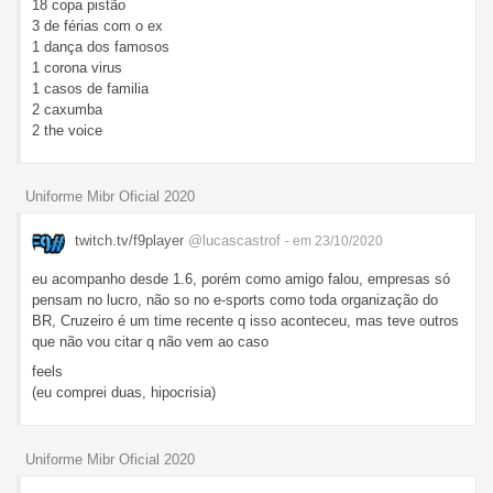
18 copa pistão
3 de férias com o ex
1 dança dos famosos
1 corona virus
1 casos de familia
2 caxumba
2 the voice
Uniforme Mibr Oficial 2020
twitch.tv/f9player
@lucascastrof
- em 23/10/2020
eu acompanho desde 1.6, porém como amigo falou, empresas só
pensam no lucro, não so no e-sports como toda organização do
BR, Cruzeiro é um time recente q isso aconteceu, mas teve outros
que não vou citar q não vem ao caso
feels
(eu comprei duas, hipocrisia)
Uniforme Mibr Oficial 2020