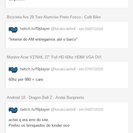
Bicicleta Aro 29 Toro Alumínio Preto Fosco - Colli Bike
twitch.tv/f9player
@lucascastrof
- em 09/07/2020
"Interior do AM entregamos até o barco"
Monitor Acer V276HL 27" Full HD 60hz HDMI VGA DVI
twitch.tv/f9player
@lucascastrof
- em 07/07/2020
60hz por 980 = caro
Android 18 - Dragon Ball Z - Andai Banpresto
twitch.tv/f9player
@lucascastrof
- em 04/07/2020
achei q era erro do site.
Prefiro os brinquedos do kinder ovo