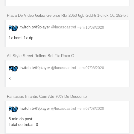
Placa De Video Galax Geforce Rtx 2060 6gb Gddr6 1-click Oc 192-bit
twitch.tv/f9player
@lucascastrof
- em 10/08/2020
1x hdmi 1x dp
All Style Street Rollers Bel Fix Roxo G
twitch.tv/f9player
@lucascastrof
- em 07/08/2020
x
Fantasias Infantis Com Até 70% De Desconto
twitch.tv/f9player
@lucascastrof
- em 07/08/2020
8 min do post:
Total de tretas: 0