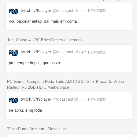
twitch.tv/f9player
@lucascastrof
- em 16/04/2020
vou parcelar então, sai mais em conta
Just Cause 4 - PC Epic Games (Liberado)
twitch.tv/f9player
@lucascastrof
- em 16/04/2020
pra sempre depois que baixo
PC Gamer Completo Roda Tudo AMD A6 3.8GHZ Placa De Vídeo
Radeon R5 2GB HD... Marketplace
twitch.tv/f9player
@lucascastrof
- em 16/04/2020
se abriu, é pq roda
Tênis Puma Anzarun - Masculino