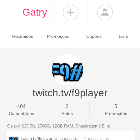
Gatry
Recebidos
Promoções
Cupons
Livre
twitch.tv/f9player
404
2
5
Comentários
Fotos
Promoções
Galaxy S25 5G, 256GB, 12GB RAM, Snapdragon 8 Elite
twitch.tv/f9player
@lucascastrof
- 11 meses
atrás