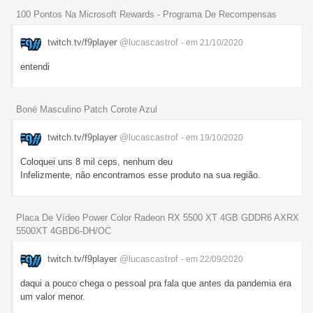
100 Pontos Na Microsoft Rewards - Programa De Recompensas
twitch.tv/f9player
@lucascastrof
- em 21/10/2020
entendi
Boné Masculino Patch Corote Azul
twitch.tv/f9player
@lucascastrof
- em 19/10/2020
Coloquei uns 8 mil ceps, nenhum deu
Infelizmente, não encontramos esse produto na sua região.
Placa De Vídeo Power Color Radeon RX 5500 XT 4GB GDDR6 AXRX
5500XT 4GBD6-DH/OC
twitch.tv/f9player
@lucascastrof
- em 22/09/2020
daqui a pouco chega o pessoal pra fala que antes da pandemia era
um valor menor.