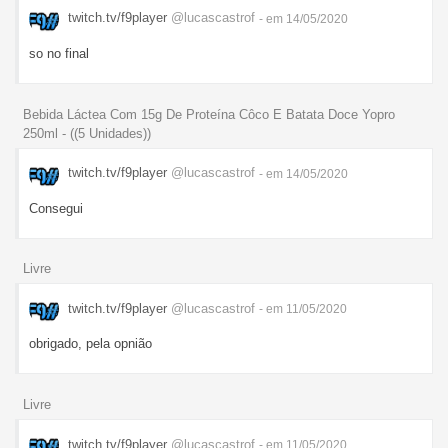
twitch.tv/f9player
@lucascastrof
- em 14/05/2020
so no final
Bebida Láctea Com 15g De Proteína Côco E Batata Doce Yopro
250ml - ((5 Unidades))
twitch.tv/f9player
@lucascastrof
- em 14/05/2020
Consegui
Livre
twitch.tv/f9player
@lucascastrof
- em 11/05/2020
obrigado, pela opnião
Livre
twitch.tv/f9player
@lucascastrof
- em 11/05/2020