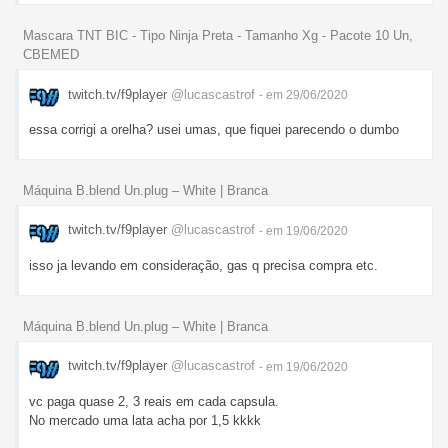
Mascara TNT BIC - Tipo Ninja Preta - Tamanho Xg - Pacote 10 Un,
CBEMED
twitch.tv/f9player
@lucascastrof
- em 29/06/2020
essa corrigi a orelha? usei umas, que fiquei parecendo o dumbo
Máquina B.blend Un.plug – White | Branca
twitch.tv/f9player
@lucascastrof
- em 19/06/2020
isso ja levando em consideração, gas q precisa compra etc.
Máquina B.blend Un.plug – White | Branca
twitch.tv/f9player
@lucascastrof
- em 19/06/2020
vc paga quase 2, 3 reais em cada capsula.
No mercado uma lata acha por 1,5 kkkk