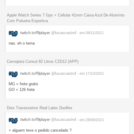
Apple Watch Series 7 Gps + Cellular 41mm Caixa Azul De Alumínio
Com Pulseira Esportiva
twitch.tv/f9player
@lucascastrof
- em 08/11/2021
nao. eh o tema
Cervejeira Consul 82 Litros CZD12 (APP)
twitch.tv/f9player
@lucascastrof
- em 17/10/2021
MG = frete gratis
GO = 126 frete
Dois Travesseiros Real Latex Duoflex
twitch.tv/f9player
@lucascastrof
- em 28/09/2021
+ alguem teve o pedido cancelado ?