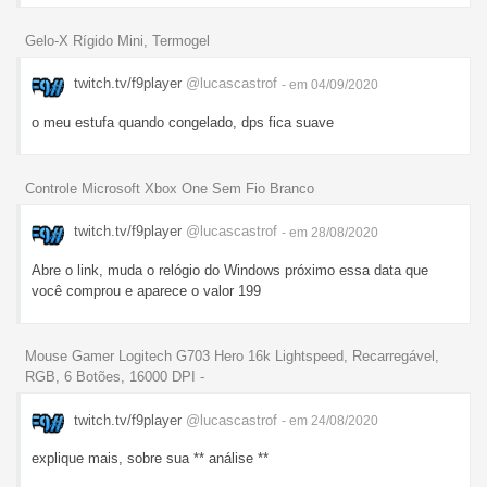
Gelo-X Rígido Mini, Termogel
twitch.tv/f9player
@lucascastrof
- em 04/09/2020
o meu estufa quando congelado, dps fica suave
Controle Microsoft Xbox One Sem Fio Branco
twitch.tv/f9player
@lucascastrof
- em 28/08/2020
Abre o link, muda o relógio do Windows próximo essa data que
você comprou e aparece o valor 199
Mouse Gamer Logitech G703 Hero 16k Lightspeed, Recarregável,
RGB, 6 Botões, 16000 DPI -
twitch.tv/f9player
@lucascastrof
- em 24/08/2020
explique mais, sobre sua ** análise **