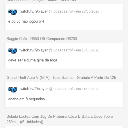
twitch.tv/f9player
@lucascastrof
- em 22/05/2020
é pq vc não jogou o 4
Baggio Café - R$50 Off Comprando R$200
twitch.tv/f9player
@lucascastrof
- em 15/05/2020
deve ser alguma giria da roça
Grand Theft Auto V (GTA) - Epic Games - Gratuito A Partir De 12h
twitch.tv/f9player
@lucascastrof
- em 14/05/2020
acaba em 8 segundos
Bebida Láctea Com 15g De Proteína Côco E Batata Doce Yopro
250ml - ((5 Unidades))