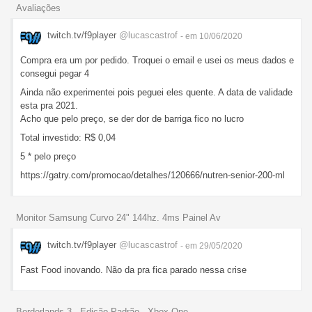
Avaliações
twitch.tv/f9player
@lucascastrof
- em 10/06/2020
Compra era um por pedido. Troquei o email e usei os meus dados e
consegui pegar 4
Ainda não experimentei pois peguei eles quente. A data de validade
esta pra 2021.
Acho que pelo preço, se der dor de barriga fico no lucro
Total investido: R$ 0,04
5 * pelo preço
https://gatry.com/promocao/detalhes/120666/nutren-senior-200-ml
Monitor Samsung Curvo 24" 144hz. 4ms Painel Av
twitch.tv/f9player
@lucascastrof
- em 29/05/2020
Fast Food inovando. Não da pra fica parado nessa crise
Borderlands 3 - Edição Padrão - Xbox One