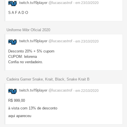
twitch.tv/f9player
@lucascastrof
- em 23/10/2020
S A F A D O
Uniforme Mibr Oficial 2020
twitch.tv/f9player
@lucascastrof
- em 23/10/2020
Desconto 20% + 5% cupom
CUPOM: lelorena
Confia no verdadeiro.
Cadeira Gamer Snake, Krait, Black, Snake Krait B
twitch.tv/f9player
@lucascastrof
- em 22/10/2020
R$ 999,00
à vista com 13% de desconto
aqui apareceu