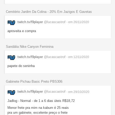
Cemitério Jardim Da Colina - 20% Em Jazigos E Gavetas
twitch.tv/f9player
@lucascastrof
- em 26/11/2020
aproveita e compra
Sandália Nike Canyon Feminina
twitch.tv/f9player
@lucascastrof
- em 12/11/2020
papete do seninha
Gabinete Pichau Basic Preto PBS306
twitch.tv/f9player
@lucascastrof
- em 29/10/2020
Jadlog - Normal - de 1 a 6 dias úteis R$18,72
Menor frete pra mim na kabum é 25 reais
pra um gabinete, excelente preço o frete