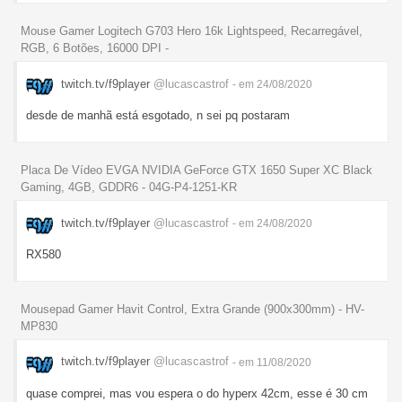
Mouse Gamer Logitech G703 Hero 16k Lightspeed, Recarregável,
RGB, 6 Botões, 16000 DPI -
twitch.tv/f9player
@lucascastrof
- em 24/08/2020
desde de manhã está esgotado, n sei pq postaram
Placa De Vídeo EVGA NVIDIA GeForce GTX 1650 Super XC Black
Gaming, 4GB, GDDR6 - 04G-P4-1251-KR
twitch.tv/f9player
@lucascastrof
- em 24/08/2020
RX580
Mousepad Gamer Havit Control, Extra Grande (900x300mm) - HV-
MP830
twitch.tv/f9player
@lucascastrof
- em 11/08/2020
quase comprei, mas vou espera o do hyperx 42cm, esse é 30 cm