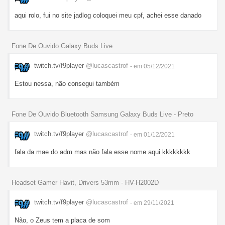
aqui rolo, fui no site jadlog coloquei meu cpf, achei esse danado
Fone De Ouvido Galaxy Buds Live
twitch.tv/f9player
@lucascastrof
- em 05/12/2021
Estou nessa, não consegui também
Fone De Ouvido Bluetooth Samsung Galaxy Buds Live - Preto
twitch.tv/f9player
@lucascastrof
- em 01/12/2021
fala da mae do adm mas não fala esse nome aqui kkkkkkkk
Headset Gamer Havit, Drivers 53mm - HV-H2002D
twitch.tv/f9player
@lucascastrof
- em 29/11/2021
Não, o Zeus tem a placa de som