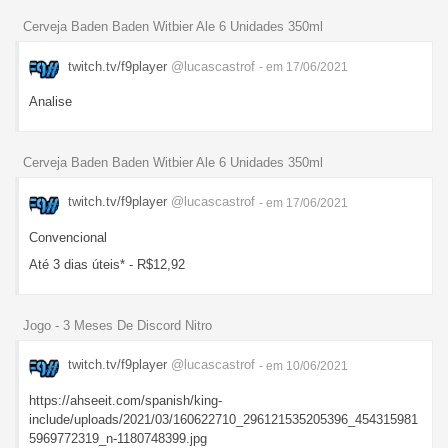
Cerveja Baden Baden Witbier Ale 6 Unidades 350ml
twitch.tv/f9player
@lucascastrof
- em 17/06/2021
Analise
Cerveja Baden Baden Witbier Ale 6 Unidades 350ml
twitch.tv/f9player
@lucascastrof
- em 17/06/2021
Convencional
Até 3 dias úteis* - R$12,92
Jogo - 3 Meses De Discord Nitro
twitch.tv/f9player
@lucascastrof
- em 10/06/2021
https://ahseeit.com/spanish/king-
include/uploads/2021/03/160622710_296121535205396_454315981
5969772319_n-1180748399.jpg