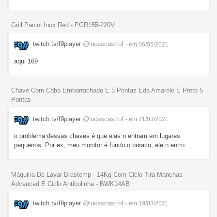
Grill Panini Inox Red - PGR155-220V
twitch.tv/f9player
@lucascastrof
- em 06/05/2021
aqui 169
Chave Com Cabo Emborrachado E 5 Pontas Eda Amarelo E Preto 5
Pontas
twitch.tv/f9player
@lucascastrof
- em 21/03/2021
o problema dessas chaves é que elas n entram em lugares
pequenos. Por ex, meu monitor é fundo o buraco, ele n entro
Máquina De Lavar Brastemp - 14Kg Com Ciclo Tira Manchas
Advanced E Ciclo Antibolinha - BWK14AB
twitch.tv/f9player
@lucascastrof
- em 19/03/2021