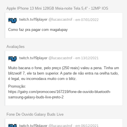
Apple IPhone 13 Mini 128GB Meia-noite Tela 5,4” - 12MP IOS
twitch.tv/f9player
@lucascastrof
- em 07/01/2022
Como faz pra pagar com magalupay
Avaliações
twitch.tv/f9player
@lucascastrof
- em 13/12/2021
Muito bacana o fone, pelo preço (250 reais) valeu a pena. Tinha um
blitzwolf 7, ele ta bem superior. A parte de não entra na orelha tudo,
é legal, eu incomodava muito com o blitz.
Promoção:
https://gatry.com/promocoes/167219/fone-de-ouvido-bluetooth-
samsung-galaxy-buds-live-preto-2
Fone De Ouvido Galaxy Buds Live
twitch.tv/f9player
@lucascastrof
- em 06/12/2021