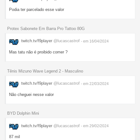
Podia ter parcelado esse valor
Protex Sabonete Em Barra Pro Tattoo 80G
twitch.tv/f9player
@lucascastrof
- em 16/04/2024
Mas tatu não é proibido comer ?
Tênis Mizuno Wave Legend 2 - Masculino
twitch.tv/f9player
@lucascastrof
- em 22/03/2024
Não cheguei nesse valor
BYD Dolphin Mini
twitch.tv/f9player
@lucascastrof
- em 29/02/2024
87 mil