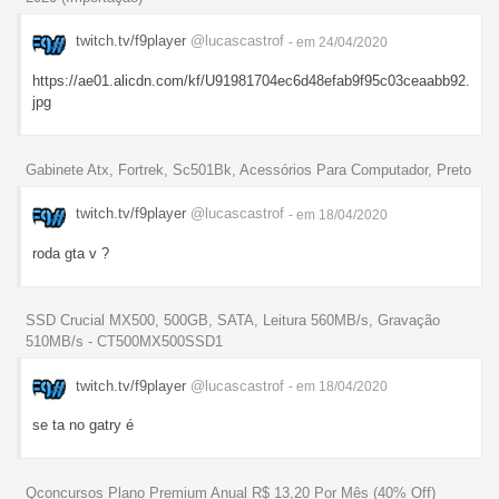
twitch.tv/f9player
@lucascastrof
- em 24/04/2020
https://ae01.alicdn.com/kf/U91981704ec6d48efab9f95c03ceaabb92.
jpg
Gabinete Atx, Fortrek, Sc501Bk, Acessórios Para Computador, Preto
twitch.tv/f9player
@lucascastrof
- em 18/04/2020
roda gta v ?
SSD Crucial MX500, 500GB, SATA, Leitura 560MB/s, Gravação
510MB/s - CT500MX500SSD1
twitch.tv/f9player
@lucascastrof
- em 18/04/2020
se ta no gatry é
Qconcursos Plano Premium Anual R$ 13,20 Por Mês (40% Off)