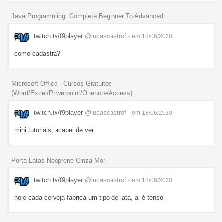
Java Programming: Complete Beginner To Advanced
twitch.tv/f9player
@lucascastrof
- em 18/06/2020
como cadastra?
Microsoft Office - Cursos Gratuitos
(Word/Excel/Powerpoint/Onenote/Access)
twitch.tv/f9player
@lucascastrof
- em 18/06/2020
mini tutoriais, acabei de ver
Porta Latas Neoprene Cinza Mor
twitch.tv/f9player
@lucascastrof
- em 18/06/2020
hoje cada cerveja fabrica um tipo de lata, ai é tenso