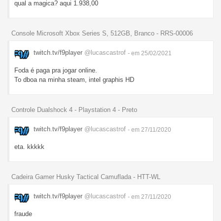
qual a magica? aqui 1.938,00
Console Microsoft Xbox Series S, 512GB, Branco - RRS-00006
twitch.tv/f9player
@lucascastrof
- em 25/02/2021
Foda é paga pra jogar online.
To dboa na minha steam, intel graphis HD
Controle Dualshock 4 - Playstation 4 - Preto
twitch.tv/f9player
@lucascastrof
- em 27/11/2020
eta. kkkkk
Cadeira Gamer Husky Tactical Camuflada - HTT-WL
twitch.tv/f9player
@lucascastrof
- em 27/11/2020
fraude