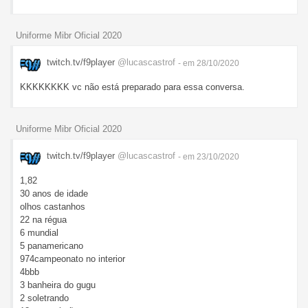
Uniforme Mibr Oficial 2020
twitch.tv/f9player
@lucascastrof
- em 28/10/2020
KKKKKKKK vc não está preparado para essa conversa.
Uniforme Mibr Oficial 2020
twitch.tv/f9player
@lucascastrof
- em 23/10/2020
1,82
30 anos de idade
olhos castanhos
22 na régua
6 mundial
5 panamericano
974campeonato no interior
4bbb
3 banheira do gugu
2 soletrando