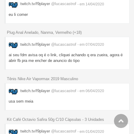
twitch.tv/f9player
@lucascastrof
- em 14/04/2020
eu li comer
Plug Anal Anelado, Nanma, Vermelho (+18)
twitch.tv/f9player
@lucascastrof
- em 07/04/2020
ai seu fdm avisa oq é o link, cliquei achando q era zueira, agora é
abrir fb pra me encher de anuncio do tipo
Tênis Nike Air Vapormax 2019 Masculino
twitch.tv/f9player
@lucascastrof
- em 06/04/2020
usa sem meia
Kit Café Octavio Safira 50g C/10 Cápsulas - 3 Unidades
twitch.tv/f9player
@lucascastrof
- em 01/04/2020