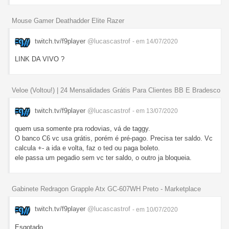
Mouse Gamer Deathadder Elite Razer
twitch.tv/f9player
@lucascastrof
- em 14/07/2020
LINK DA VIVO ?
Veloe (Voltou!) | 24 Mensalidades Grátis Para Clientes BB E Bradesco
twitch.tv/f9player
@lucascastrof
- em 13/07/2020
quem usa somente pra rodovias, vá de taggy.
O banco C6 vc usa grátis, porém é pré-pago. Precisa ter saldo. Vc
calcula +- a ida e volta, faz o ted ou paga boleto.
ele passa um pegadio sem vc ter saldo, o outro ja bloqueia.
Gabinete Redragon Grapple Atx GC-607WH Preto - Marketplace
twitch.tv/f9player
@lucascastrof
- em 10/07/2020
Esgotado