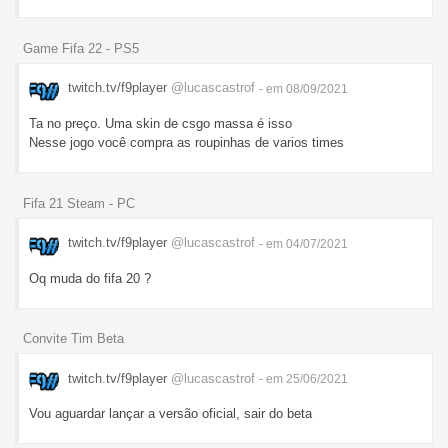
Game Fifa 22 - PS5
twitch.tv/f9player
@lucascastrof
- em 08/09/2021
Ta no preço. Uma skin de csgo massa é isso
Nesse jogo você compra as roupinhas de varios times
Fifa 21 Steam - PC
twitch.tv/f9player
@lucascastrof
- em 04/07/2021
Oq muda do fifa 20 ?
Convite Tim Beta
twitch.tv/f9player
@lucascastrof
- em 25/06/2021
Vou aguardar lançar a versão oficial, sair do beta