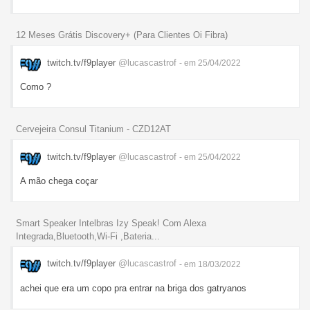
12 Meses Grátis Discovery+ (Para Clientes Oi Fibra)
twitch.tv/f9player
@lucascastrof
- em 25/04/2022
Como ?
Cervejeira Consul Titanium - CZD12AT
twitch.tv/f9player
@lucascastrof
- em 25/04/2022
A mão chega coçar
Smart Speaker Intelbras Izy Speak! Com Alexa
Integrada,Bluetooth,Wi-Fi ,Bateria...
twitch.tv/f9player
@lucascastrof
- em 18/03/2022
achei que era um copo pra entrar na briga dos gatryanos