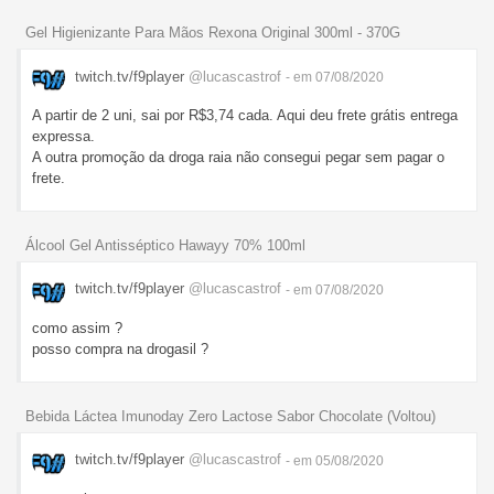
Gel Higienizante Para Mãos Rexona Original 300ml - 370G
twitch.tv/f9player
@lucascastrof
- em 07/08/2020
A partir de 2 uni, sai por R$3,74 cada. Aqui deu frete grátis entrega
expressa.
A outra promoção da droga raia não consegui pegar sem pagar o
frete.
Álcool Gel Antisséptico Hawayy 70% 100ml
twitch.tv/f9player
@lucascastrof
- em 07/08/2020
como assim ?
posso compra na drogasil ?
Bebida Láctea Imunoday Zero Lactose Sabor Chocolate (Voltou)
twitch.tv/f9player
@lucascastrof
- em 05/08/2020