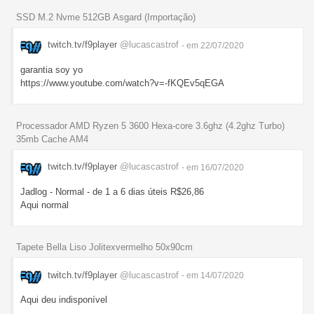
SSD M.2 Nvme 512GB Asgard (Importação)
twitch.tv/f9player
@lucascastrof
- em 22/07/2020
garantia soy yo
https://www.youtube.com/watch?v=-fKQEv5qEGA
Processador AMD Ryzen 5 3600 Hexa-core 3.6ghz (4.2ghz Turbo)
35mb Cache AM4
twitch.tv/f9player
@lucascastrof
- em 16/07/2020
Jadlog - Normal - de 1 a 6 dias úteis R$26,86
Aqui normal
Tapete Bella Liso Jolitexvermelho 50x90cm
twitch.tv/f9player
@lucascastrof
- em 14/07/2020
Aqui deu indisponível