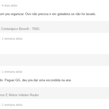
- 4 dias
atrás
 pra organizar. Ovo não precisa ir em geladeira se não foi lavado.
 Crioterápico Biosoft - 750G
- 1 semana
atrás
- 1 semana
atrás
ido. Peguei GG, deu pra dar uma escondida na ana
rros E Motos Inibidor Roubo
- 1 semana
atrás