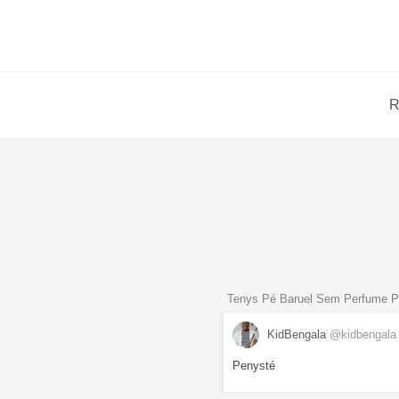
R
Tenys Pé Baruel Sem Perfume P
KidBengala
@kidbengala
Penysté