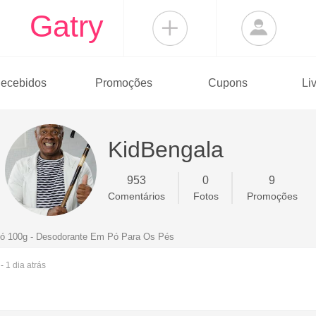
Gatry
ecebidos
Promoções
Cupons
Li
KidBengala
953
0
9
Comentários
Fotos
Promoções
ó 100g - Desodorante Em Pó Para Os Pés
- 1 dia
atrás