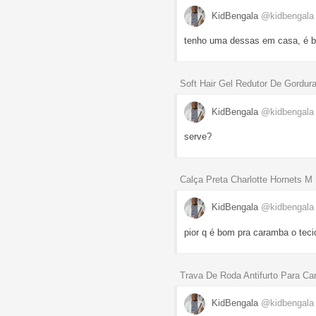
KidBengala
@kidbengala
tenho uma dessas em casa, é bom
Soft Hair Gel Redutor De Gordura
KidBengala
@kidbengala
serve?
Calça Preta Charlotte Hornets M
KidBengala
@kidbengala
pior q é bom pra caramba o tec
Trava De Roda Antifurto Para Ca
KidBengala
@kidbengala