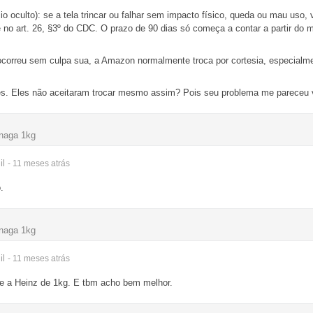
cio oculto): se a tela trincar ou falhar sem impacto físico, queda ou mau uso
no art. 26, §3º do CDC. O prazo de 90 dias só começa a contar a partir do 
correu sem culpa sua, a Amazon normalmente troca por cortesia, especialmen
les. Eles não aceitaram trocar mesmo assim? Pois seu problema me pareceu v
naga 1kg
il
- 11 meses
atrás
.
naga 1kg
il
- 11 meses
atrás
e a Heinz de 1kg. E tbm acho bem melhor.