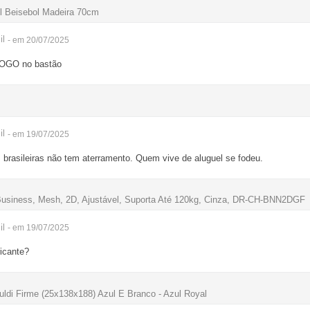
l Beisebol Madeira 70cm
il
- em 20/07/2025
LOGO no bastão
il
- em 19/07/2025
brasileiras não tem aterramento. Quem vive de aluguel se fodeu.
e Business, Mesh, 2D, Ajustável, Suporta Até 120kg, Cinza, DR-CH-BNN2DGF
il
- em 19/07/2025
icante?
ldi Firme (25x138x188) Azul E Branco - Azul Royal