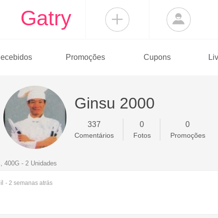
Gatry
ecebidos
Promoções
Cupons
Li
Ginsu 2000
337
0
0
Comentários
Fotos
Promoções
, 400G - 2 Unidades
il
- 2 semanas
atrás