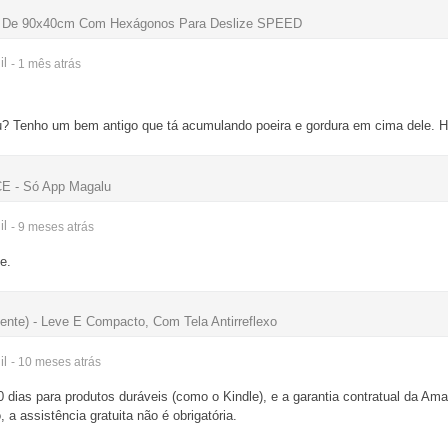
to De 90x40cm Com Hexágonos Para Deslize SPEED
il
- 1 mês
atrás
u? Tenho um bem antigo que tá acumulando poeira e gordura em cima dele. Haj
E - Só App Magalu
il
- 9 meses
atrás
e.
nte) - Leve E Compacto, Com Tela Antirreflexo
il
- 10 meses
atrás
90 dias para produtos duráveis (como o Kindle), e a garantia contratual da Ama
a assistência gratuita não é obrigatória.