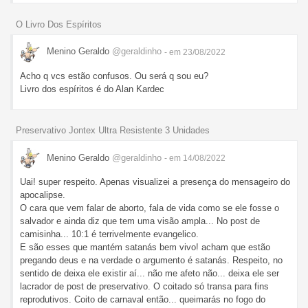
O Livro Dos Espíritos
Menino Geraldo
@geraldinho
- em 23/08/2022
Acho q vcs estão confusos. Ou será q sou eu?
Livro dos espíritos é do Alan Kardec
Preservativo Jontex Ultra Resistente 3 Unidades
Menino Geraldo
@geraldinho
- em 14/08/2022
Uai! super respeito. Apenas visualizei a presença do mensageiro do
apocalipse.
O cara que vem falar de aborto, fala de vida como se ele fosse o
salvador e ainda diz que tem uma visão ampla... No post de
camisinha... 10:1 é terrivelmente evangelico.
E são esses que mantém satanás bem vivo! acham que estão
pregando deus e na verdade o argumento é satanás. Respeito, no
sentido de deixa ele existir aí... não me afeto não... deixa ele ser
lacrador de post de preservativo. O coitado só transa para fins
reprodutivos. Coito de carnaval então... queimarás no fogo do