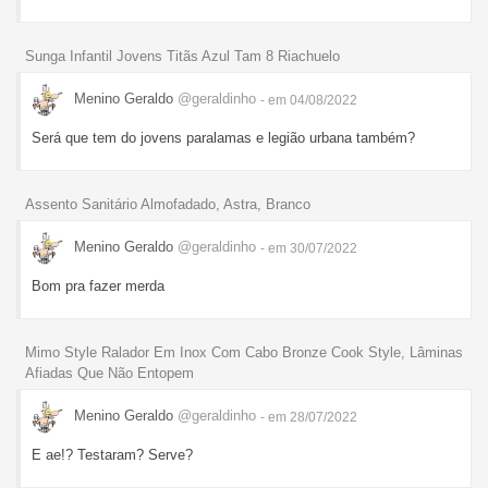
Sunga Infantil Jovens Titãs Azul Tam 8 Riachuelo
Menino Geraldo
@geraldinho
- em 04/08/2022
Será que tem do jovens paralamas e legião urbana também?
Assento Sanitário Almofadado, Astra, Branco
Menino Geraldo
@geraldinho
- em 30/07/2022
Bom pra fazer merda
Mimo Style Ralador Em Inox Com Cabo Bronze Cook Style, Lâminas
Afiadas Que Não Entopem
Menino Geraldo
@geraldinho
- em 28/07/2022
E ae!? Testaram? Serve?