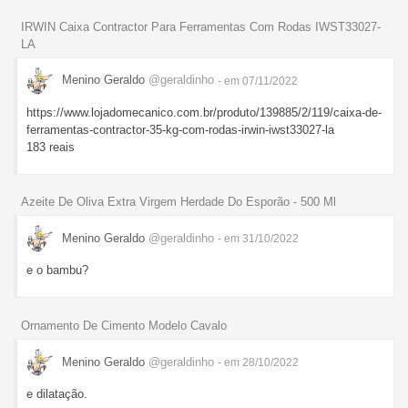
IRWIN Caixa Contractor Para Ferramentas Com Rodas IWST33027-
LA
Menino Geraldo
@geraldinho
- em 07/11/2022
https://www.lojadomecanico.com.br/produto/139885/2/119/caixa-de-
ferramentas-contractor-35-kg-com-rodas-irwin-iwst33027-la
183 reais
Azeite De Oliva Extra Virgem Herdade Do Esporão - 500 Ml
Menino Geraldo
@geraldinho
- em 31/10/2022
e o bambu?
Ornamento De Cimento Modelo Cavalo
Menino Geraldo
@geraldinho
- em 28/10/2022
e dilatação.