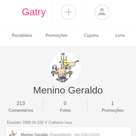
Gatry
Recebidos
Promoções
Cupons
Livre
Menino Geraldo
213
0
1
Comentários
Fotos
Promoções
Ebulidor 2000 W 220 V Cotherm Inox
Menino Geraldo
@geraldinho
- em 03/01/2024