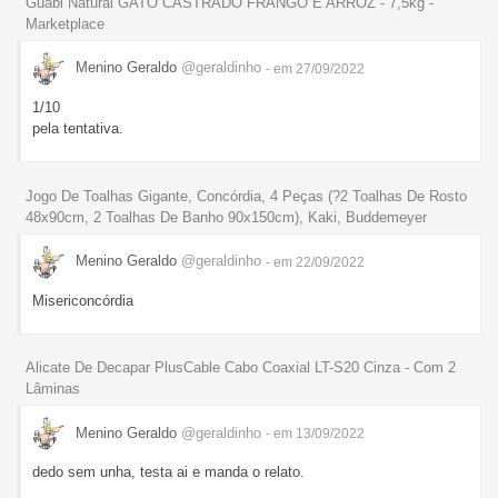
Guabi Natural GATO CASTRADO FRANGO E ARROZ - 7,5kg -
Marketplace
Menino Geraldo
@geraldinho
- em 27/09/2022
1/10
pela tentativa.
Jogo De Toalhas Gigante, Concórdia, 4 Peças (?2 Toalhas De Rosto
48x90cm, 2 Toalhas De Banho 90x150cm), Kaki, Buddemeyer
Menino Geraldo
@geraldinho
- em 22/09/2022
Misericoncórdia
Alicate De Decapar PlusCable Cabo Coaxial LT-S20 Cinza - Com 2
Lâminas
Menino Geraldo
@geraldinho
- em 13/09/2022
dedo sem unha, testa ai e manda o relato.