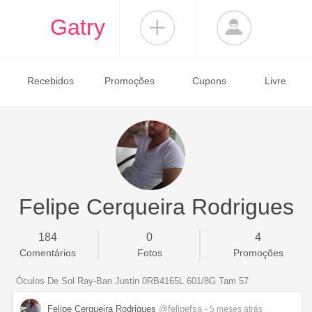
Gatry
Recebidos
Promoções
Cupons
Livre
Felipe Cerqueira Rodrigues
184
0
4
Comentários
Fotos
Promoções
Óculos De Sol Ray-Ban Justin 0RB4165L 601/8G Tam 57
Felipe Cerqueira Rodrigues
@felipefsa
- 5 meses
atrás