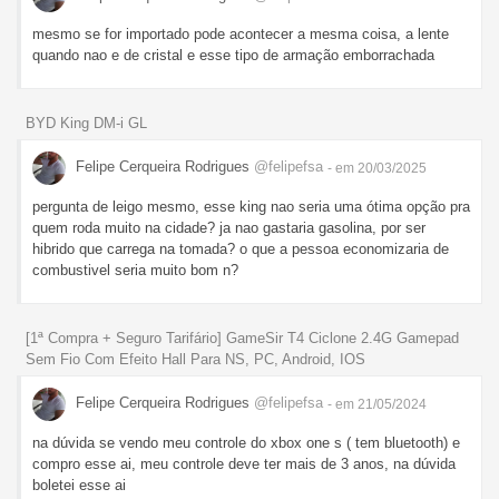
mesmo se for importado pode acontecer a mesma coisa, a lente
quando nao e de cristal e esse tipo de armação emborrachada
BYD King DM-i GL
Felipe Cerqueira Rodrigues
@felipefsa
- em 20/03/2025
pergunta de leigo mesmo, esse king nao seria uma ótima opção pra
quem roda muito na cidade? ja nao gastaria gasolina, por ser
hibrido que carrega na tomada? o que a pessoa economizaria de
combustivel seria muito bom n?
[1ª Compra + Seguro Tarifário] GameSir T4 Ciclone 2.4G Gamepad
Sem Fio Com Efeito Hall Para NS, PC, Android, IOS
Felipe Cerqueira Rodrigues
@felipefsa
- em 21/05/2024
na dúvida se vendo meu controle do xbox one s ( tem bluetooth) e
compro esse ai, meu controle deve ter mais de 3 anos, na dúvida
boletei esse ai