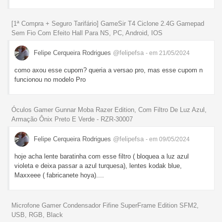
[1ª Compra + Seguro Tarifário] GameSir T4 Ciclone 2.4G Gamepad
Sem Fio Com Efeito Hall Para NS, PC, Android, IOS
Felipe Cerqueira Rodrigues
@felipefsa
- em 21/05/2024
como axou esse cupom? queria a versao pro, mas esse cupom n
funcionou no modelo Pro
Óculos Gamer Gunnar Moba Razer Edition, Com Filtro De Luz Azul,
Armação Ônix Preto E Verde - RZR-30007
Felipe Cerqueira Rodrigues
@felipefsa
- em 09/05/2024
hoje acha lente baratinha com esse filtro ( bloquea a luz azul
violeta e deixa passar a azul turquesa), lentes kodak blue,
Maxxeee ( fabricanete hoya)....
Microfone Gamer Condensador Fifine SuperFrame Edition SFM2,
USB, RGB, Black