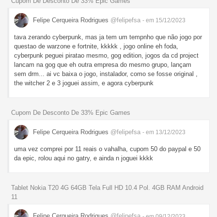
Cupom De Desconto De 33% Epic Games
Felipe Cerqueira Rodrigues
@felipefsa
- em 15/12/2023
tava zerando cyberpunk, mas ja tem um tempnho que não jogo por
questao de warzone e fortnite, kkkkk , jogo online eh foda,
cyberpunk peguei piratao mesmo, gog edition, jogos da cd project
lancam na gog que eh outra empresa do mesmo grupo, lançam
sem drm... ai vc baixa o jogo, instalador, como se fosse original ,
the witcher 2 e 3 joguei assim, e agora cyberpunk
Cupom De Desconto De 33% Epic Games
Felipe Cerqueira Rodrigues
@felipefsa
- em 13/12/2023
uma vez comprei por 11 reais o vahalha, cupom 50 do paypal e 50
da epic, rolou aqui no gatry, e ainda n joguei kkkk
Tablet Nokia T20 4G 64GB Tela Full HD 10.4 Pol. 4GB RAM Android
11
Felipe Cerqueira Rodrigues
@felipefsa
- em 09/12/2023