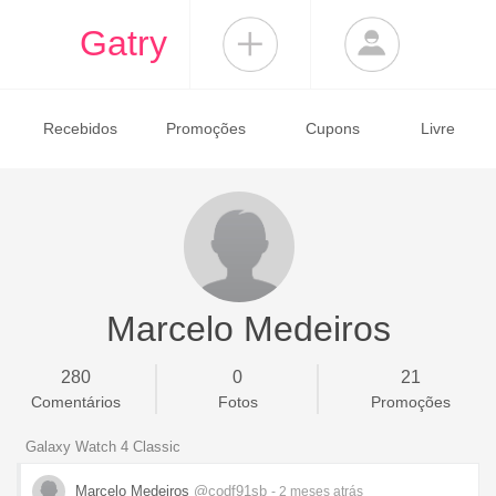
Gatry
Recebidos
Promoções
Cupons
Livre
Marcelo Medeiros
280
0
21
Comentários
Fotos
Promoções
Galaxy Watch 4 Classic
Marcelo Medeiros
@codf91sb
- 2 meses
atrás