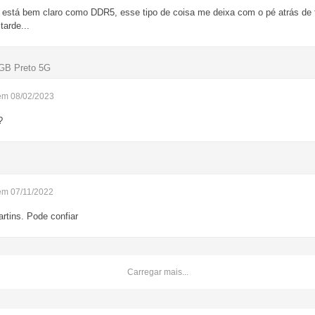
o está bem claro como DDR5, esse tipo de coisa me deixa com o pé atrás de 
tarde...
GB Preto 5G
em 08/02/2023
?
em 07/11/2022
rtins. Pode confiar
Carregar mais...