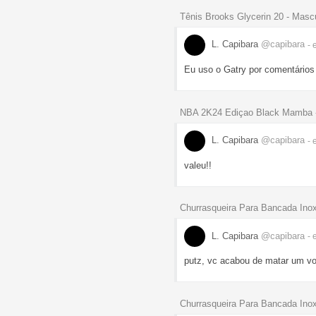
Tênis Brooks Glycerin 20 - Masc
L. Capibara
@capibara
- 
Eu uso o Gatry por comentários
NBA 2K24 Ediçao Black Mamba -
L. Capibara
@capibara
- 
valeu!!
Churrasqueira Para Bancada In
L. Capibara
@capibara
- 
putz, vc acabou de matar um von
Churrasqueira Para Bancada In