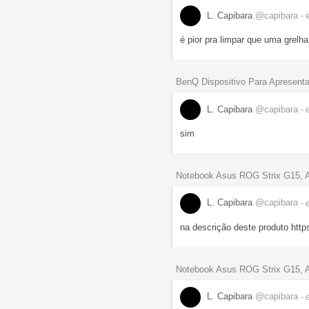
L. Capibara
@capibara
- 
é pior pra limpar que uma grelh
BenQ Dispositivo Para Apresen
L. Capibara
@capibara
- 
sim
Notebook Asus ROG Strix G15, A
L. Capibara
@capibara
- 
na descrição deste produto h
Notebook Asus ROG Strix G15, A
L. Capibara
@capibara
- 