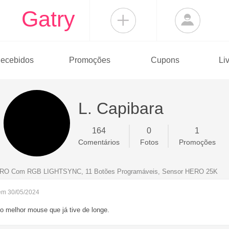
Gatry
ecebidos
Promoções
Cupons
Li
L. Capibara
164
0
1
Comentários
Fotos
Promoções
ERO Com RGB LIGHTSYNC, 11 Botões Programáveis, Sensor HERO 25K
em 30/05/2024
o melhor mouse que já tive de longe.