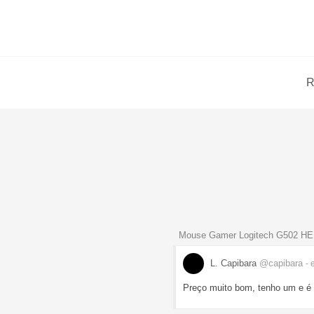
R
Mouse Gamer Logitech G502 H
L. Capibara
@capibara
- 
Preço muito bom, tenho um e é 