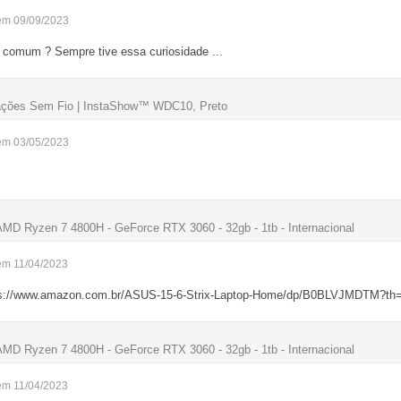
em 09/09/2023
a comum ? Sempre tive essa curiosidade ...
tações Sem Fio | InstaShow™ WDC10, Preto
em 03/05/2023
MD Ryzen 7 4800H - GeForce RTX 3060 - 32gb - 1tb - Internacional
em 11/04/2023
ttps://www.amazon.com.br/ASUS-15-6-Strix-Laptop-Home/dp/B0BLVJMDTM?th
MD Ryzen 7 4800H - GeForce RTX 3060 - 32gb - 1tb - Internacional
em 11/04/2023