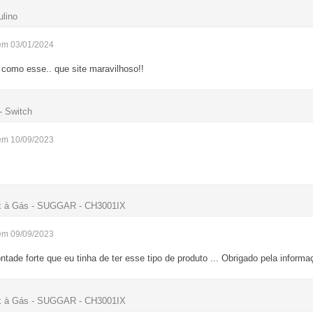
ulino
em 03/01/2024
 como esse.. que site maravilhoso!!
 Switch
em 10/09/2023
ox à Gás - SUGGAR - CH3001IX
em 09/09/2023
tade forte que eu tinha de ter esse tipo de produto ... Obrigado pela informa
ox à Gás - SUGGAR - CH3001IX