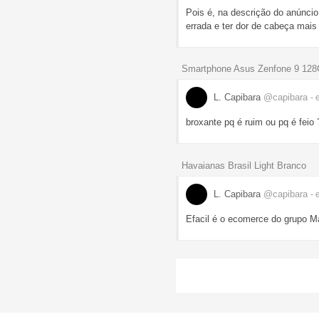
Pois é, na descrição do anúnci
errada e ter dor de cabeça mais 
Smartphone Asus Zenfone 9 128
L. Capibara
@capibara
- 
broxante pq é ruim ou pq é feio 
Havaianas Brasil Light Branco
L. Capibara
@capibara
- 
Efacil é o ecomerce do grupo Ma