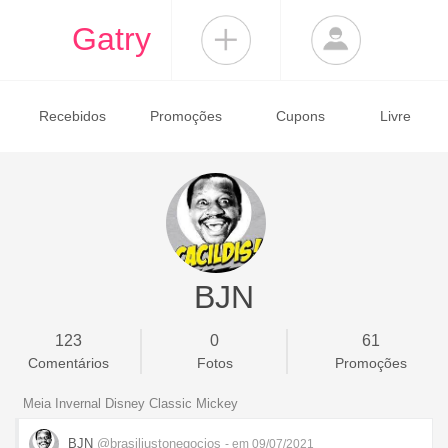
Gatry
Recebidos
Promoções
Cupons
Livre
BJN
123
0
61
Comentários
Fotos
Promoções
Meia Invernal Disney Classic Mickey
BJN
@brasiljustonegocios
- em 09/07/2021