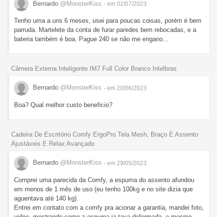
Bernardo
@MonsterKiss
- em 02/07/2023
Tenho uma a uns 6 meses, usei para poucas coisas, porém é bem
parruda. Martelete da conta de furar paredes bem rebocadas, e a
bateria também é boa. Pague 240 se não me engano...
Câmera Externa Inteligente IM7 Full Color Branco Intelbras
Bernardo
@MonsterKiss
- em 20/06/2023
Boa? Qual melhor custo beneficio?
Cadeira De Escritório Comfy ErgoPro Tela Mesh, Braço E Assento
Ajustáveis E Relax Avançado
Bernardo
@MonsterKiss
- em 29/05/2023
Comprei uma parecida da Comfy, a espuma do assento afundou
em menos de 1 mês de uso (eu tenho 100kg e no site dizia que
aguentava até 140 kg).
Entrei em contato com a comfy pra acionar a garantia, mandei foto,
video, mostrando como a espuma ja tava deformada, e mesmo