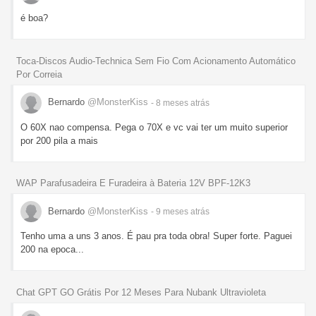
é boa?
Toca-Discos Audio-Technica Sem Fio Com Acionamento Automático
Por Correia
Bernardo
@MonsterKiss
- 8 meses
atrás
O 60X nao compensa. Pega o 70X e vc vai ter um muito superior
por 200 pila a mais
WAP Parafusadeira E Furadeira à Bateria 12V BPF-12K3
Bernardo
@MonsterKiss
- 9 meses
atrás
Tenho uma a uns 3 anos. É pau pra toda obra! Super forte. Paguei
200 na epoca...
Chat GPT GO Grátis Por 12 Meses Para Nubank Ultravioleta