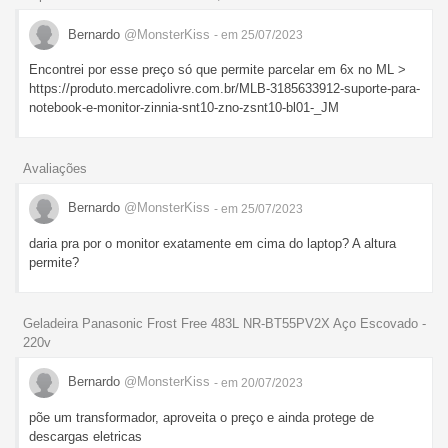
Bernardo
@MonsterKiss
- em 25/07/2023
Encontrei por esse preço só que permite parcelar em 6x no ML >
https://produto.mercadolivre.com.br/MLB-3185633912-suporte-para-
notebook-e-monitor-zinnia-snt10-zno-zsnt10-bl01-_JM
Avaliações
Bernardo
@MonsterKiss
- em 25/07/2023
daria pra por o monitor exatamente em cima do laptop? A altura
permite?
Geladeira Panasonic Frost Free 483L NR-BT55PV2X Aço Escovado -
220v
Bernardo
@MonsterKiss
- em 20/07/2023
põe um transformador, aproveita o preço e ainda protege de
descargas eletricas