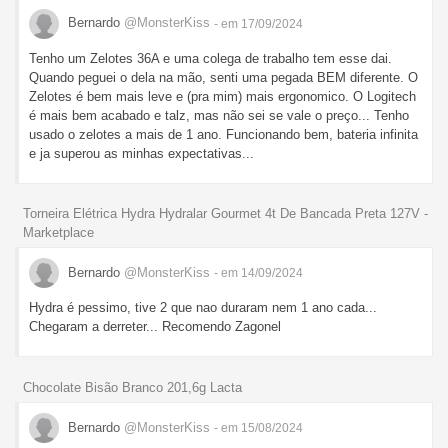
Bernardo
@MonsterKiss
- em 17/09/2024
Tenho um Zelotes 36A e uma colega de trabalho tem esse dai.
Quando peguei o dela na mão, senti uma pegada BEM diferente. O
Zelotes é bem mais leve e (pra mim) mais ergonomico. O Logitech
é mais bem acabado e talz, mas não sei se vale o preço... Tenho
usado o zelotes a mais de 1 ano. Funcionando bem, bateria infinita
e ja superou as minhas expectativas...
Torneira Elétrica Hydra Hydralar Gourmet 4t De Bancada Preta 127V -
Marketplace
Bernardo
@MonsterKiss
- em 14/09/2024
Hydra é pessimo, tive 2 que nao duraram nem 1 ano cada...
Chegaram a derreter... Recomendo Zagonel
Chocolate Bisão Branco 201,6g Lacta
Bernardo
@MonsterKiss
- em 15/08/2024