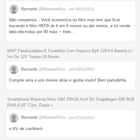
Bernardo
@MonsterKiss
- em 08/11/2023
Não compensa... Você economiza no filtro mas tem que ficar
trocando o filtro HEPA de 6 em 6 meses ou até menos, e só vende
pela electrolux por 90 reais + frete...
WAP Parafusadeira E Furadeira Com Impacto Bpfi 12K4 A Bateria Li-
Íon De 12V Torque 18 Níveis
Bernardo
@MonsterKiss
- em 03/11/2023
Comprei uma a uns meses atras e gostei muito! Bem parrudinha...
Smartphone Motorola Moto G84 256GB Azul 5G Snapdragon 695 8GB
RAM 6,55" Câm. Dupla +
Bernardo
@MonsterKiss
- em 27/10/2023
e 6% de cashback