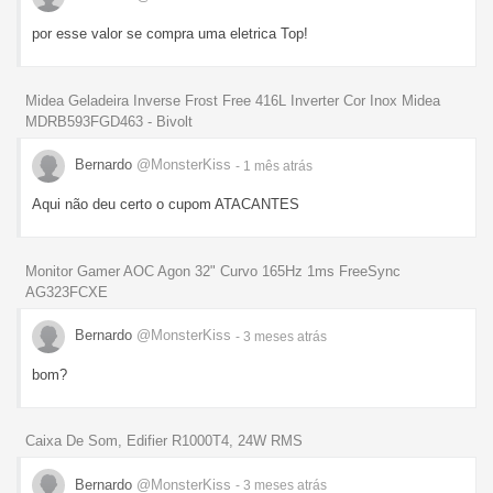
por esse valor se compra uma eletrica Top!
Midea Geladeira Inverse Frost Free 416L Inverter Cor Inox Midea
MDRB593FGD463 - Bivolt
Bernardo
@MonsterKiss
- 1 mês
atrás
Aqui não deu certo o cupom ATACANTES
Monitor Gamer AOC Agon 32" Curvo 165Hz 1ms FreeSync
AG323FCXE
Bernardo
@MonsterKiss
- 3 meses
atrás
bom?
Caixa De Som, Edifier R1000T4, 24W RMS
Bernardo
@MonsterKiss
- 3 meses
atrás