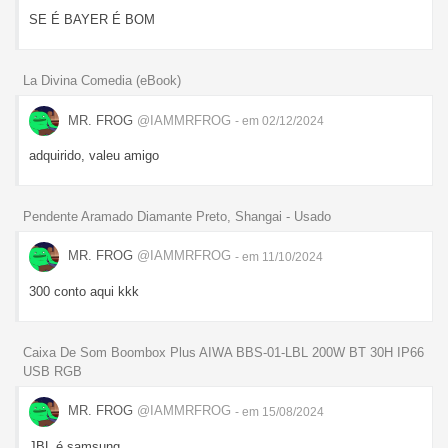
SE É BAYER É BOM
La Divina Comedia (eBook)
MR. FROG
@IAMMRFROG
- em 02/12/2024
adquirido, valeu amigo
Pendente Aramado Diamante Preto, Shangai - Usado
MR. FROG
@IAMMRFROG
- em 11/10/2024
300 conto aqui kkk
Caixa De Som Boombox Plus AIWA BBS-01-LBL 200W BT 30H IP66
USB RGB
MR. FROG
@IAMMRFROG
- em 15/08/2024
JBL é samsung