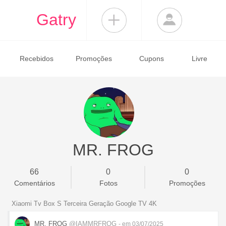
Gatry
Recebidos
Promoções
Cupons
Livre
MR. FROG
66
0
0
Comentários
Fotos
Promoções
Xiaomi Tv Box S Terceira Geração Google TV 4K
MR. FROG
@IAMMRFROG
- em 03/07/2025