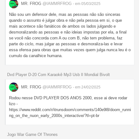
MR. FROG
@IAMMRFROG
- em 05/03/2025
Não sou um defensor dele, mas as pessoas não são sinceras
quando o assunto é julgar obra e não pela pessoa em si, o que
mais acontece são fanáticos de ambos os lados julgando e
desmoralizando as pessoas e não ideias impostas por ela, a final
se você não concorda com A ou com B, não tem problema, faz
parte do ciclo, mas julgar as pessoas e desmoraliza-las e levar
essa ofensa para obras que muitas vezes quem julga nunca leu é o
cumulo da canalhice humana.
Dvd Player D-20 Com Karaokê Mp3 Usb Il Mondial Bivolt
MR. FROG
@IAMMRFROG
- em 24/02/2025
Rodou nesse DVD PLAYER DOS ANOS 2000, esse ai deve rodar
lizo -
https://www.reddit.com/r/itrunsdoom/comments/140e9l8/doom_runni
ng_on_the_nuon_early_2000s_interactive/?tl=pt-br
Jogo War Game Of Thrones