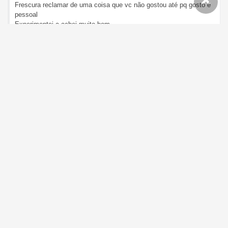
Frescura reclamar de uma coisa que vc não gostou até pq gosto é
pessoal
Experimentei a achei muito bom
Mc Guime Sou Filho Da Lua (CD)
Gustavo Campos
@1tgpkker
- em 24/08/2024
Postar o vídeo não sei se farei mais que já está na mão e pronto
pra ser entregue está sim kkkk
Mc Guime Sou Filho Da Lua (CD)
Gustavo Campos
@1tgpkker
- em 21/08/2024
Obrigado comprei pra trolar um amigo que vai fazer aniversário, o
vídeo vai ser impagável!
Perfume Emocione Natura