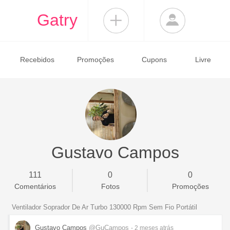
Gatry
Recebidos
Promoções
Cupons
Livre
Gustavo Campos
111
0
0
Comentários
Fotos
Promoções
Ventilador Soprador De Ar Turbo 130000 Rpm Sem Fio Portátil
Gustavo Campos
@GuCampos
- 2 meses
atrás