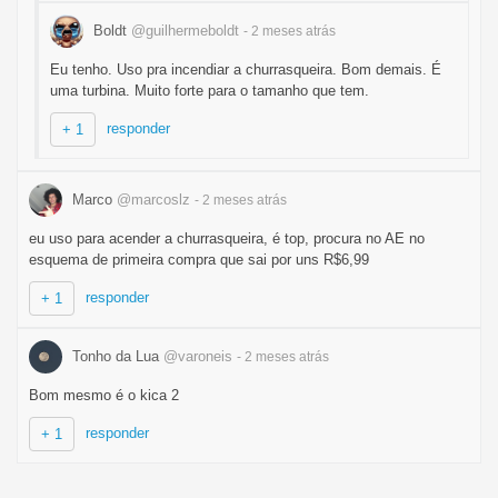
Boldt
@guilhermeboldt
- 2 meses
atrás
Eu tenho. Uso pra incendiar a churrasqueira. Bom demais. É
uma turbina. Muito forte para o tamanho que tem.
responder
+ 1
Marco
@marcoslz
- 2 meses
atrás
eu uso para acender a churrasqueira, é top, procura no AE no
esquema de primeira compra que sai por uns R$6,99
responder
+ 1
Tonho da Lua
@varoneis
- 2 meses
atrás
Bom mesmo é o kica 2
responder
+ 1