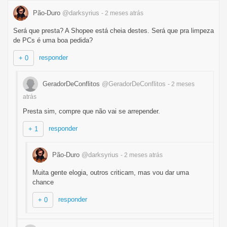
Pão-Duro
@darksyrius
- 2 meses
atrás
Será que presta? A Shopee está cheia destes. Será que pra limpeza
de PCs é uma boa pedida?
responder
+ 0
GeradorDeConflitos
@GeradorDeConflitos
- 2 meses
atrás
Presta sim, compre que não vai se arrepender.
responder
+ 1
Pão-Duro
@darksyrius
- 2 meses
atrás
Muita gente elogia, outros criticam, mas vou dar uma
chance
responder
+ 0