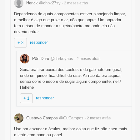
Herick
@chpk27sy
- 2 meses
atrás
Dependendo de quais componentes estiver planejando limpar,
o melhor é algo que puxe o ar, não que sopre. Um soprador
tem o risco de mandar a sujeira/poeira pra onde ela não
deveria entrar.
responder
+ 3
Pão-Duro
@darksyrius
- 2 meses
atrás
Seria pra tirar poeira dos coolers e do gabinete em geral,
onde um pincel fica difícil de usar. Aí não dá pra aspirar,
senão corre o risco é de sugar algum componente, né!?
Hehehe
responder
+ 1
Gustavo Campos
@GuCampos
- 2 meses
atrás
Uso pra enxugar o óculos, melhor coisa que fiz não risca mais
a lente com pano ou papel