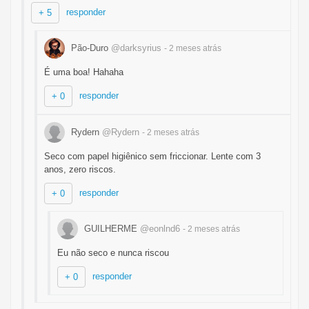
responder
+ 5
Pão-Duro
@darksyrius
- 2 meses
atrás
É uma boa! Hahaha
responder
+ 0
Rydern
@Rydern
- 2 meses
atrás
Seco com papel higiênico sem friccionar. Lente com 3
anos, zero riscos.
responder
+ 0
GUILHERME
@eonlnd6
- 2 meses
atrás
Eu não seco e nunca riscou
responder
+ 0