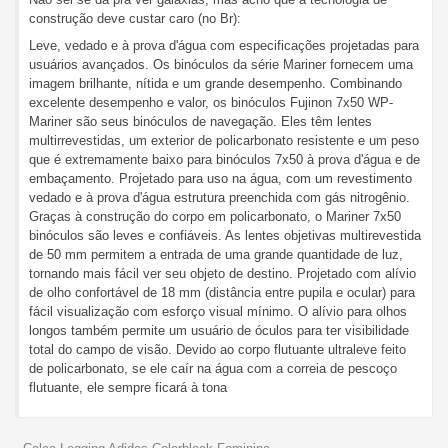
construção deve custar caro (no Br):
Leve, vedado e à prova d'água com especificações projetadas para
usuários avançados. Os binóculos da série Mariner fornecem uma
imagem brilhante, nítida e um grande desempenho. Combinando
excelente desempenho e valor, os binóculos Fujinon 7x50 WP-
Mariner são seus binóculos de navegação. Eles têm lentes
multirrevestidas, um exterior de policarbonato resistente e um peso
que é extremamente baixo para binóculos 7x50 à prova d'água e de
embaçamento. Projetado para uso na água, com um revestimento
vedado e à prova d'água estrutura preenchida com gás nitrogênio.
Graças à construção do corpo em policarbonato, o Mariner 7x50
binóculos são leves e confiáveis. As lentes objetivas multirevestida
de 50 mm permitem a entrada de uma grande quantidade de luz,
tornando mais fácil ver seu objeto de destino. Projetado com alívio
de olho confortável de 18 mm (distância entre pupila e ocular) para
fácil visualização com esforço visual mínimo. O alívio para olhos
longos também permite um usuário de óculos para ter visibilidade
total do campo de visão. Devido ao corpo flutuante ultraleve feito
de policarbonato, se ele caír na água com a correia de pescoço
flutuante, ele sempre ficará à tona