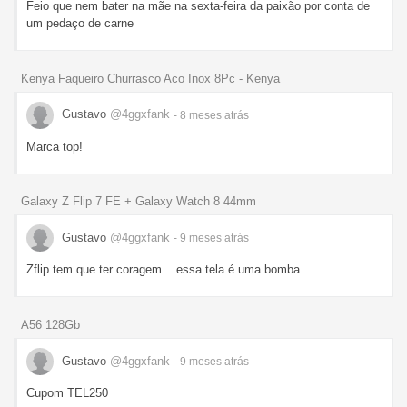
Feio que nem bater na mãe na sexta-feira da paixão por conta de
um pedaço de carne
Kenya Faqueiro Churrasco Aco Inox 8Pc - Kenya
Gustavo
@4ggxfank
- 8 meses
atrás
Marca top!
Galaxy Z Flip 7 FE + Galaxy Watch 8 44mm
Gustavo
@4ggxfank
- 9 meses
atrás
Zflip tem que ter coragem... essa tela é uma bomba
A56 128Gb
Gustavo
@4ggxfank
- 9 meses
atrás
Cupom TEL250