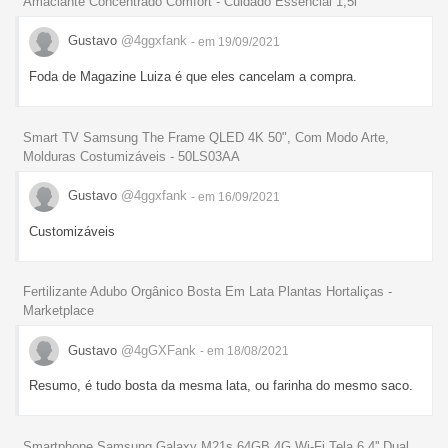
Amaciante Concentrado Comfort - Cuidado Essencial 1,5l
Gustavo
@4ggxfank
- em 19/09/2021
Foda de Magazine Luiza é que eles cancelam a compra.
Smart TV Samsung The Frame QLED 4K 50", Com Modo Arte,
Molduras Costumizáveis - 50LS03AA
Gustavo
@4ggxfank
- em 16/09/2021
Customizáveis
Fertilizante Adubo Orgânico Bosta Em Lata Plantas Hortaliças -
Marketplace
Gustavo
@4gGXFank
- em 18/08/2021
Resumo, é tudo bosta da mesma lata, ou farinha do mesmo saco.
Smartphone Samsung Galaxy M21s 64GB 4G Wi-Fi Tela 6.4'' Dual