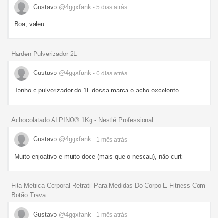
Gustavo
@4ggxfank
- 5 dias
atrás
Boa, valeu
Harden Pulverizador 2L
Gustavo
@4ggxfank
- 6 dias
atrás
Tenho o pulverizador de 1L dessa marca e acho excelente
Achocolatado ALPINO® 1Kg - Nestlé Professional
Gustavo
@4ggxfank
- 1 mês
atrás
Muito enjoativo e muito doce (mais que o nescau), não curti
Fita Metrica Corporal Retratil Para Medidas Do Corpo E Fitness Com
Botão Trava
Gustavo
@4ggxfank
- 1 mês
atrás