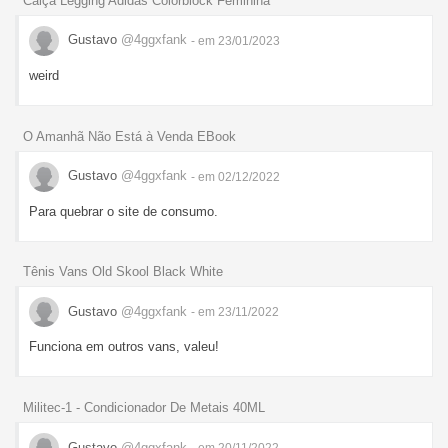
Calça Legging Adidas Colorblock Feminina
Gustavo
@4ggxfank
- em 23/01/2023
weird
O Amanhã Não Está à Venda EBook
Gustavo
@4ggxfank
- em 02/12/2022
Para quebrar o site de consumo.
Tênis Vans Old Skool Black White
Gustavo
@4ggxfank
- em 23/11/2022
Funciona em outros vans, valeu!
Militec-1 - Condicionador De Metais 40ML
Gustavo
@4ggxfank
- em 20/11/2022