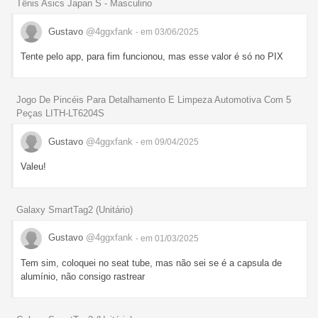
Tênis Asics Japan S - Masculino
Gustavo
@4ggxfank
- em 03/06/2025
Tente pelo app, para fim funcionou, mas esse valor é só no PIX
Jogo De Pincéis Para Detalhamento E Limpeza Automotiva Com 5
Peças LITH-LT6204S
Gustavo
@4ggxfank
- em 09/04/2025
Valeu!
Galaxy SmartTag2 (Unitário)
Gustavo
@4ggxfank
- em 01/03/2025
Tem sim, coloquei no seat tube, mas não sei se é a capsula de
alumínio, não consigo rastrear