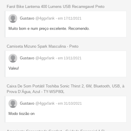
Farol Bike Lanterna 400 Lumens USB Recarregavel Preto
Gustavo
@4ggxfank
- em 17/11/2021
Muito bom e num preço excelente. Recomendo.
Camiseta Mizuno Spark Masculina - Preto
Gustavo
@4ggxfank
- em 13/11/2021
Valeu!
Caixa De Som Portátil Toshiba Sonic Thirst 2, 6W, Bluetooth, USB, à
Prova D´Água, Azul - TY-WSP80L
Gustavo
@4ggxfank
- em 31/10/2021
Modo tiozão on