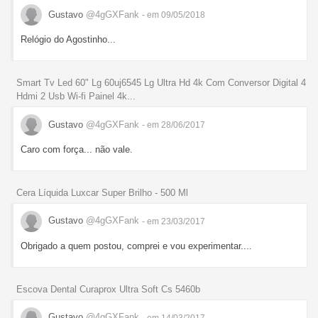
Gustavo
@4gGXFank
- em 09/05/2018
Relógio do Agostinho...
Smart Tv Led 60" Lg 60uj6545 Lg Ultra Hd 4k Com Conversor Digital 4
Hdmi 2 Usb Wi-fi Painel 4k...
Gustavo
@4gGXFank
- em 28/06/2017
Caro com força... não vale.
Cera Líquida Luxcar Super Brilho - 500 Ml
Gustavo
@4gGXFank
- em 23/03/2017
Obrigado a quem postou, comprei e vou experimentar....
Escova Dental Curaprox Ultra Soft Cs 5460b
Gustavo
@4gGXFank
- em 14/03/2017