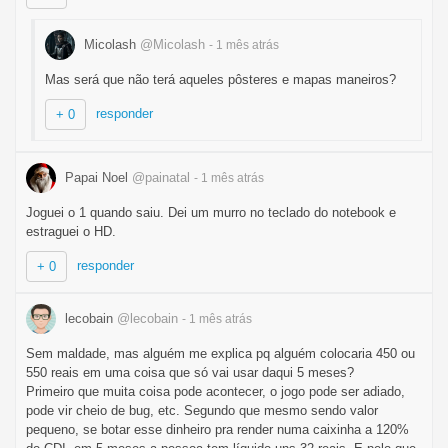
Micolash
@Micolash
- 1 mês
atrás
Mas será que não terá aqueles pôsteres e mapas maneiros?
responder
+ 0
Papai Noel
@painatal
- 1 mês
atrás
Joguei o 1 quando saiu. Dei um murro no teclado do notebook e
estraguei o HD.
responder
+ 0
lecobain
@lecobain
- 1 mês
atrás
Sem maldade, mas alguém me explica pq alguém colocaria 450 ou
550 reais em uma coisa que só vai usar daqui 5 meses?
Primeiro que muita coisa pode acontecer, o jogo pode ser adiado,
pode vir cheio de bug, etc. Segundo que mesmo sendo valor
pequeno, se botar esse dinheiro pra render numa caixinha a 120%