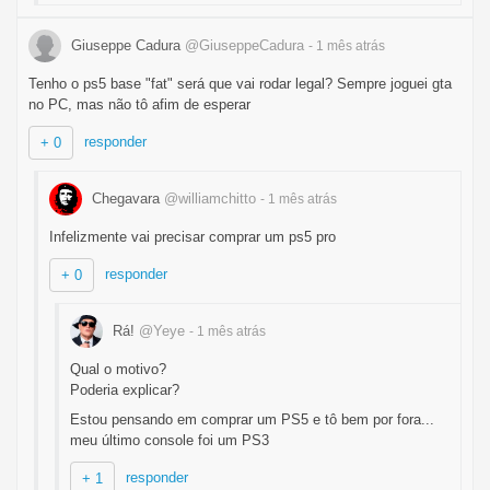
Giuseppe Cadura
@GiuseppeCadura
- 1 mês
atrás
Tenho o ps5 base "fat" será que vai rodar legal? Sempre joguei gta
no PC, mas não tô afim de esperar
responder
+ 0
Chegavara
@williamchitto
- 1 mês
atrás
Infelizmente vai precisar comprar um ps5 pro
responder
+ 0
Rá!
@Yeye
- 1 mês
atrás
Qual o motivo?
Poderia explicar?
Estou pensando em comprar um PS5 e tô bem por fora...
meu último console foi um PS3
responder
+ 1