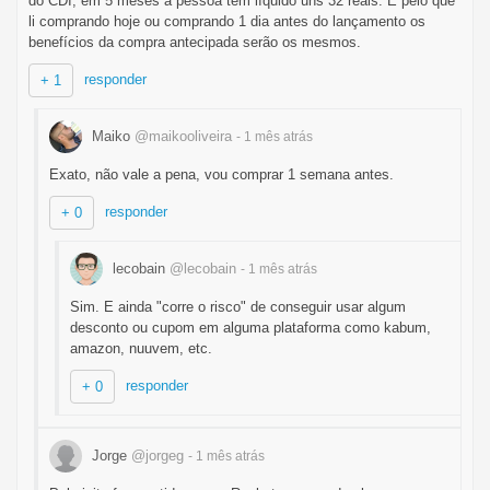
do CDI, em 5 meses a pessoa tem líquido uns 32 reais. E pelo que
li comprando hoje ou comprando 1 dia antes do lançamento os
benefícios da compra antecipada serão os mesmos.
responder
+ 1
Maiko
@maikooliveira
- 1 mês
atrás
Exato, não vale a pena, vou comprar 1 semana antes.
responder
+ 0
lecobain
@lecobain
- 1 mês
atrás
Sim. E ainda "corre o risco" de conseguir usar algum
desconto ou cupom em alguma plataforma como kabum,
amazon, nuuvem, etc.
responder
+ 0
Jorge
@jorgeg
- 1 mês
atrás