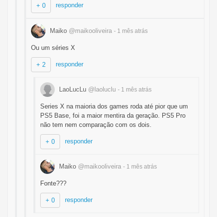
responder
+ 0
Maiko
@maikooliveira
- 1 mês
atrás
Ou um séries X
responder
+ 2
LaoLucLu
@laoluclu
- 1 mês
atrás
Series X na maioria dos games roda até pior que um
PS5 Base, foi a maior mentira da geração. PS5 Pro
não tem nem comparação com os dois.
responder
+ 0
Maiko
@maikooliveira
- 1 mês
atrás
Fonte???
responder
+ 0