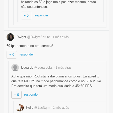
beirando os 50 e jogo mais por lazer mesmo, então
não sou antenado.
responder
+ 0
Dwight
@DwightShrute
- 1 mês
atrás
60 fps somente no pro, certeza!
responder
+ 0
Eduardo
@eduardoks
- 1 mês
atrás
Acho que não. Rockstar sabe otimizar os jogos. Eu acredito
que terá 60 FPS no modo performance como é no GTA V. No
Pro acredito que terá um modo qualidade a 45~60 FPS.
responder
+ 0
Helio
@2acftujm
- 1 mês
atrás