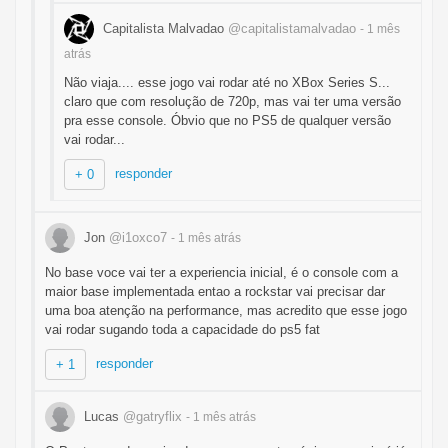
Capitalista Malvadao
@capitalistamalvadao
- 1 mês
atrás
Não viaja.... esse jogo vai rodar até no XBox Series S...
claro que com resolução de 720p, mas vai ter uma versão
pra esse console. Óbvio que no PS5 de qualquer versão
vai rodar...
responder
+ 0
Jon
@i1oxco7
- 1 mês
atrás
No base voce vai ter a experiencia inicial, é o console com a
maior base implementada entao a rockstar vai precisar dar
uma boa atenção na performance, mas acredito que esse jogo
vai rodar sugando toda a capacidade do ps5 fat
responder
+ 1
Lucas
@gatryflix
- 1 mês
atrás