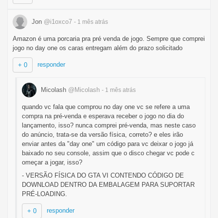
Jon
@i1oxco7
- 1 mês
atrás
Amazon é uma porcaria pra pré venda de jogo. Sempre que comprei
jogo no day one os caras entregam além do prazo solicitado
responder
+ 0
Micolash
@Micolash
- 1 mês
atrás
quando vc fala que comprou no day one vc se refere a uma
compra na pré-venda e esperava receber o jogo no dia do
lançamento, isso? nunca comprei pré-venda, mas neste caso
do anúncio, trata-se da versão física, correto? e eles irão
enviar antes da "day one" um código para vc deixar o jogo já
baixado no seu console, assim que o disco chegar vc pode c
omeçar a jogar, isso?
- VERSÃO FÍSICA DO GTA VI CONTENDO CÓDIGO DE
DOWNLOAD DENTRO DA EMBALAGEM PARA SUPORTAR
PRÉ-LOADING.
responder
+ 0