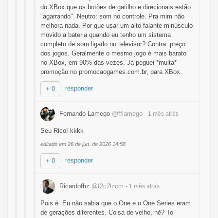
do XBox que os botões de gatilho e direcionais estão
"agarrando". Neutro: som no controle. Pra mim não
melhora nada. Por que usar um alto-falante minúsculo
movido a bateria quando eu tenho um sistema
completo de som ligado no televisor? Contra: preço
dos jogos. Geralmente o mesmo jogo é mais barato
no XBox, em 90% das vezes. Já peguei *muita*
promoção no promocaogames.com.br, para XBox.
responder
+ 0
Fernando Lamego
@fflamego
- 1 mês
atrás
Seu Rico! kkkk
editado em 26 de jun. de 2026 14:58
responder
+ 0
Ricardofhz
@f2c2lzcm
- 1 mês
atrás
Pois é. Eu não sabia que o One e o One Series eram
de gerações diferentes. Coisa de velho, né? To