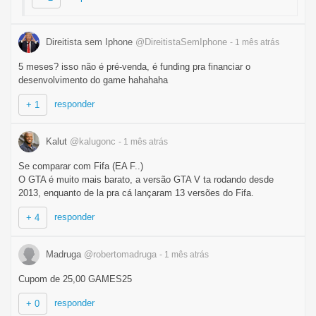
Direitista sem Iphone
@DireitistaSemIphone
- 1 mês
atrás
5 meses? isso não é pré-venda, é funding pra financiar o
desenvolvimento do game hahahaha
responder
+ 1
Kalut
@kalugonc
- 1 mês
atrás
Se comparar com Fifa (EA F..)
O GTA é muito mais barato, a versão GTA V ta rodando desde
2013, enquanto de la pra cá lançaram 13 versões do Fifa.
responder
+ 4
Madruga
@robertomadruga
- 1 mês
atrás
Cupom de 25,00 GAMES25
responder
+ 0