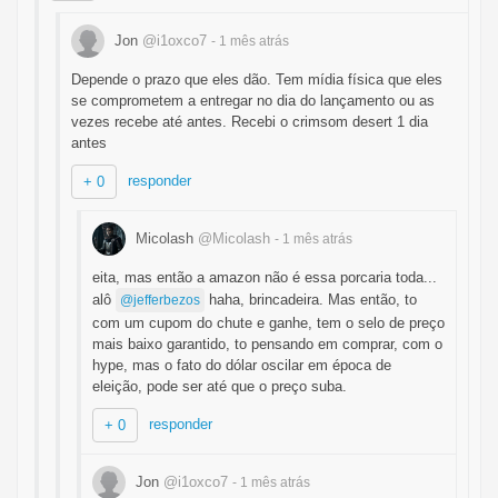
Jon
@i1oxco7
- 1 mês
atrás
Depende o prazo que eles dão. Tem mídia física que eles
se comprometem a entregar no dia do lançamento ou as
vezes recebe até antes. Recebi o crimsom desert 1 dia
antes
responder
+ 0
Micolash
@Micolash
- 1 mês
atrás
eita, mas então a amazon não é essa porcaria toda...
alô
haha, brincadeira. Mas então, to
@jefferbezos
com um cupom do chute e ganhe, tem o selo de preço
mais baixo garantido, to pensando em comprar, com o
hype, mas o fato do dólar oscilar em época de
eleição, pode ser até que o preço suba.
responder
+ 0
Jon
@i1oxco7
- 1 mês
atrás