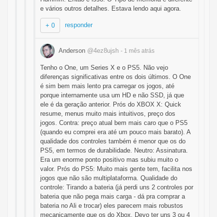
e vários outros detalhes. Estava lendo aqui agora.
responder
+ 0
Anderson
@4ez8ujsh
- 1 mês
atrás
Tenho o One, um Series X e o PS5. Não vejo
diferenças significativas entre os dois últimos. O One
é sim bem mais lento pra carregar os jogos, até
porque internamente usa um HD e não SSD, já que
ele é da geração anterior. Prós do XBOX X: Quick
resume, menus muito mais intuitivos, preço dos
jogos. Contra: preço atual bem mais caro que o PS5
(quando eu comprei era até um pouco mais barato). A
qualidade dos controles também é menor que os do
PS5, em termos de durabilidade. Neutro: Assinatura.
Era um enorme ponto positivo mas subiu muito o
valor. Prós do PS5: Muito mais gente tem, facilita nos
jogos que não são multiplataforma. Qualidade do
controle: Tirando a bateria (já perdi uns 2 controles por
bateria que não pega mais carga - dá pra comprar a
bateria no Ali e trocar) eles parecem mais robustos
mecanicamente que os do Xbox. Devo ter uns 3 ou 4