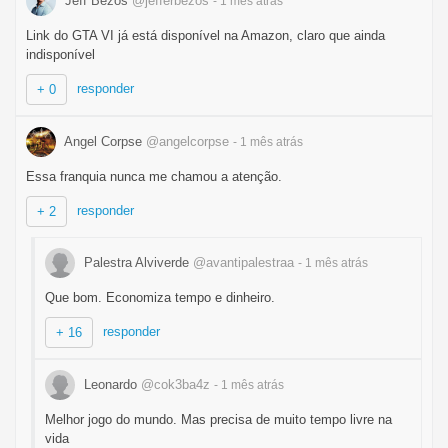
Jeff Bezos
@jefferbezos
- 1 mês
atrás
Link do GTA VI já está disponível na Amazon, claro que ainda
indisponível
responder
+ 0
Angel Corpse
@angelcorpse
- 1 mês
atrás
Essa franquia nunca me chamou a atenção.
responder
+ 2
Palestra Alviverde
@avantipalestraa
- 1 mês
atrás
Que bom. Economiza tempo e dinheiro.
responder
+ 16
Leonardo
@cok3ba4z
- 1 mês
atrás
Melhor jogo do mundo. Mas precisa de muito tempo livre na
vida