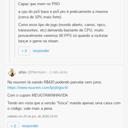
Capaz que mem no PRO
a cpu do ps5 base e ps5 pro é praticamente a mesma
(cerca de 10% mais forte)
Como esse tipo de jogo (mundo aberto, carros, npcs,
transeuntes, etc) demanda bastante de CPU, muito
provavelmente veremos 60 FPS só quando a rockstar
lançar o game na steam
responder
+ 0
atlas
@Hermann
- 1 mês
atrás
Na nuuvem tá saindo R$420 podendo parcelar sem juros.
https://www.nuuvem.com/lp/pt/gta-6/
Com o cupom MEUGTAMINHAVIDA
Tendo em vista que a versão "física" manda apenas uma caixa com
o código, vale mais a pena.
editado em 25 de jun. de 2026 14:53
responder
+ 0