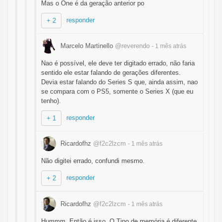
Mas o One é da geração anterior po
responder
+ 2
Marcelo Martinello
@reverendo
- 1 mês
atrás
Nao é possível, ele deve ter digitado errado, não faria
sentido ele estar falando de gerações diferentes.
Devia estar falando do Series S que, ainda assim, nao
se compara com o PS5, somente o Series X (que eu
tenho).
responder
+ 1
Ricardofhz
@f2c2lzcm
- 1 mês
atrás
Não digitei errado, confundi mesmo.
responder
+ 2
Ricardofhz
@f2c2lzcm
- 1 mês
atrás
Hummm. Então é isso. O Tipo de memória é diferente