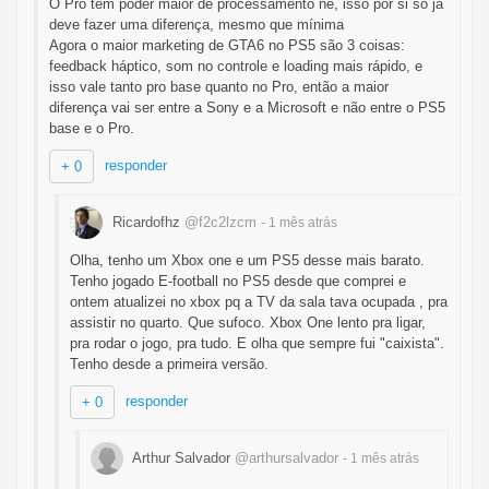
O Pro tem poder maior de processamento né, isso por si só já
deve fazer uma diferença, mesmo que mínima
Agora o maior marketing de GTA6 no PS5 são 3 coisas:
feedback háptico, som no controle e loading mais rápido, e
isso vale tanto pro base quanto no Pro, então a maior
diferença vai ser entre a Sony e a Microsoft e não entre o PS5
base e o Pro.
responder
+ 0
Ricardofhz
@f2c2lzcm
- 1 mês
atrás
Olha, tenho um Xbox one e um PS5 desse mais barato.
Tenho jogado E-football no PS5 desde que comprei e
ontem atualizei no xbox pq a TV da sala tava ocupada , pra
assistir no quarto. Que sufoco. Xbox One lento pra ligar,
pra rodar o jogo, pra tudo. E olha que sempre fui "caixista".
Tenho desde a primeira versão.
responder
+ 0
Arthur Salvador
@arthursalvador
- 1 mês
atrás