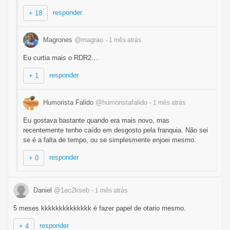
responder
+ 18
Magrones
@magrao
- 1 mês
atrás
Eu curtia mais o RDR2....
responder
+ 1
Humorista Falido
@humoristafalido
- 1 mês
atrás
Eu gostava bastante quando era mais novo, mas
recentemente tenho caído em desgosto pela franquia. Não sei
se é a falta de tempo, ou se simplesmente enjoei mesmo.
responder
+ 0
Daniel
@1ec2kseb
- 1 mês
atrás
5 meses kkkkkkkkkkkkkk é fazer papel de otario mesmo.
responder
+ 4