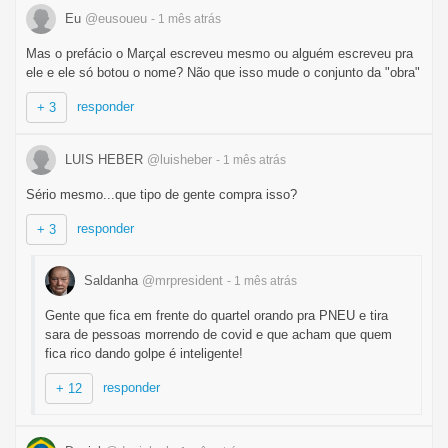
Eu
@eusoueu
- 1 mês
atrás
Mas o prefácio o Marçal escreveu mesmo ou alguém escreveu pra
ele e ele só botou o nome? Não que isso mude o conjunto da "obra"
responder
+ 3
LUIS HEBER
@luisheber
- 1 mês
atrás
Sério mesmo...que tipo de gente compra isso?
responder
+ 3
Saldanha
@mrpresident
- 1 mês
atrás
Gente que fica em frente do quartel orando pra PNEU e tira
sara de pessoas morrendo de covid e que acham que quem
fica rico dando golpe é inteligente!
responder
+ 12