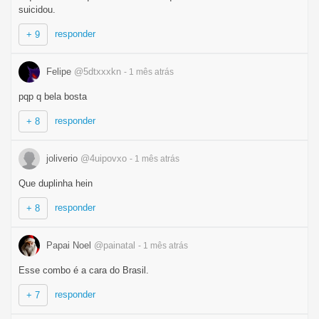
suicidou.
responder
+ 9
Felipe
@5dtxxxkn
- 1 mês
atrás
pqp q bela bosta
responder
+ 8
joliverio
@4uipovxo
- 1 mês
atrás
Que duplinha hein
responder
+ 8
Papai Noel
@painatal
- 1 mês
atrás
Esse combo é a cara do Brasil.
responder
+ 7