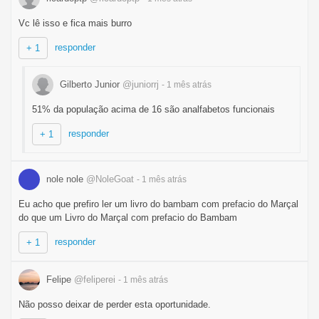
Vc lê isso e fica mais burro
responder
+ 1
Gilberto Junior
@juniorrj
- 1 mês
atrás
51% da população acima de 16 são analfabetos funcionais
responder
+ 1
nole nole
@NoleGoat
- 1 mês
atrás
Eu acho que prefiro ler um livro do bambam com prefacio do Marçal
do que um Livro do Marçal com prefacio do Bambam
responder
+ 1
Felipe
@feliperei
- 1 mês
atrás
Não posso deixar de perder esta oportunidade.