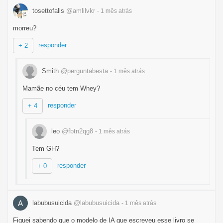
tosettofalls
@amlilvkr
- 1 mês
atrás
morreu?
responder
+ 2
Smith
@perguntabesta
- 1 mês
atrás
Mamãe no céu tem Whey?
responder
+ 4
leo
@fbtn2qg8
- 1 mês
atrás
Tem GH?
responder
+ 0
labubusuicida
@labubusuicida
- 1 mês
atrás
Fiquei sabendo que o modelo de IA que escreveu esse livro se