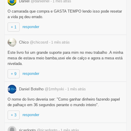
Daniel
@danielnel
- 1 mês
atrás
O camarada que compra e GASTA TEMPO lendo isso pode resetar
a vida pq deu errado.
responder
+ 1
Chico
@chicosrd
- 1 mês
atrás
Este livro foi um grande suporte para mim no meu trabalho .A minha
mesa de estava meio bamba,usei ele de calço e agora a mesa está
nivelada.
responder
+ 9
Daniel Botelho
@1rmhyxki
- 1 mês
atrás
O nome do livro deveria ser: "Como ganhar dinheiro fazendo papel
de palhaço em 36 segundos perante o mundo inteiro".
responder
+ 3
ricardoptp
@ricardoptp
- 1 mês
atrás