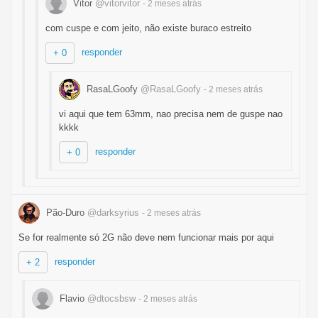
Vitor
@vitorvitor
- 2 meses
atrás
com cuspe e com jeito, não existe buraco estreito
responder
+ 0
RasaLGoofy
@RasaLGoofy
- 2 meses
atrás
vi aqui que tem 63mm, nao precisa nem de guspe nao
kkkk
responder
+ 0
Pão-Duro
@darksyrius
- 2 meses
atrás
Se for realmente só 2G não deve nem funcionar mais por aqui
responder
+ 2
Flavio
@dtocsbsw
- 2 meses
atrás