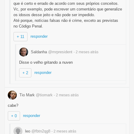
que é certo e errado de acordo com seus próprios conceitos.
Vc, por exemplo, pode escrever um comentário que generalize
os idosos desse jeito e não pode ser impedido.
Até porque, notícias falsas não é crime, exceto as previstas
no Código Penal.
responder
+ 11
Saldanha
@mrpresident
- 2 meses
atrás
Disse o velho gritando a nuven
responder
+ 2
Tio Mark
@tiomark
- 2 meses
atrás
cabe?
responder
+ 0
leo
@fbtn2qg8
- 2 meses
atrás