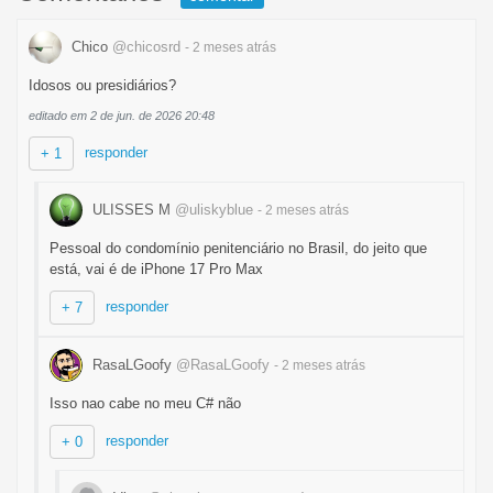
Chico
@chicosrd
- 2 meses
atrás
Idosos ou presidiários?
editado em 2 de jun. de 2026 20:48
responder
+ 1
ULISSES M
@uliskyblue
- 2 meses
atrás
Pessoal do condomínio penitenciário no Brasil, do jeito que
está, vai é de iPhone 17 Pro Max
responder
+ 7
RasaLGoofy
@RasaLGoofy
- 2 meses
atrás
Isso nao cabe no meu C# não
responder
+ 0