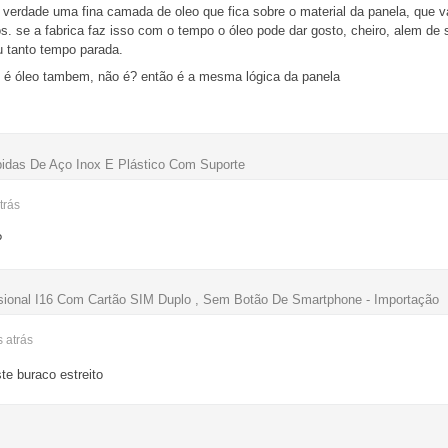
 verdade uma fina camada de oleo que fica sobre o material da panela, que 
s. se a fabrica faz isso com o tempo o óleo pode dar gosto, cheiro, alem de s
ou tanto tempo parada.
 é óleo tambem, não é? então é a mesma lógica da panela
bidas De Aço Inox E Plástico Com Suporte
trás
?
ssional I16 Com Cartão SIM Duplo , Sem Botão De Smartphone - Importação
s
atrás
te buraco estreito