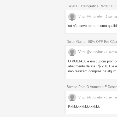
Caneta Esferográfica Retrátil B
Vitor
@vitorvitor
- 1 sem
só não deve ter a mesma qualida
Dolce Gusto | 50% OFF Em Cáp
Vitor
@vitorvitor
- 1 sem
O VOLTA50 é um cupom promocio
abatimento de até R$ 250. Ele 
não realizam compras há algum
Bomba Para O Aumento E Desen
Vitor
@vitorvitor
- 3 sem
Kkkkkkkkkkkkkkkkk