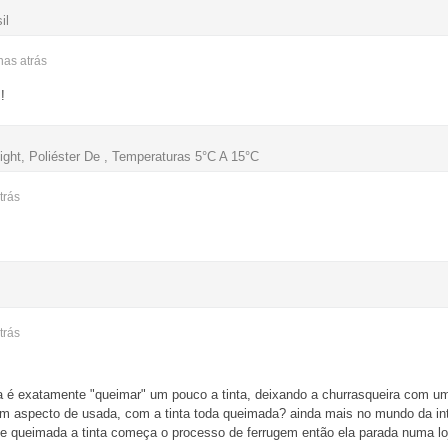
il
anas
atrás
!
ight, Poliéster De , Temperaturas 5°C A 15°C
trás
trás
ra é exatamente "queimar" um pouco a tinta, deixando a churrasqueira com u
m aspecto de usada, com a tinta toda queimada? ainda mais no mundo da int
de queimada a tinta começa o processo de ferrugem então ela parada numa loj