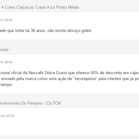
IC 4 Cores Clássicas Corpo Azul Ponta Média
ana
atrás
de que tinha há 30 anos, não existe almoço grátis
sulas
ana
atrás
nal oficial da Nescafé Dolce Gusto que oferece 50% de desconto em cápsu
é enviado pela marca como uma ação de "reconquista" para clientes que já p
 tempo.
volvimento Do Peniano - 22x7CM
anas
atrás