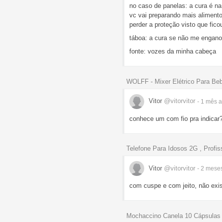
no caso de panelas: a cura é na
vc vai preparando mais alimento
perder a proteção visto que fic
táboa: a cura se não me engano
fonte: vozes da minha cabeça
WOLFF - Mixer Elétrico Para Be
Vitor
@vitorvitor
- 1 mês
a
conhece um com fio pra indicar
Telefone Para Idosos 2G , Profi
Vitor
@vitorvitor
- 2 mese
com cuspe e com jeito, não exis
Mochaccino Canela 10 Cápsulas