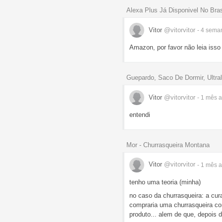
Alexa Plus Já Disponivel No Bras
Vitor
@vitorvitor
- 4 sem
Amazon, por favor não leia isso 
Guepardo, Saco De Dormir, Ultral
Vitor
@vitorvitor
- 1 mês
a
entendi
Mor - Churrasqueira Montana
Vitor
@vitorvitor
- 1 mês
a
tenho uma teoria (minha)
no caso da churrasqueira: a cu
compraria uma churrasqueira co
produto... alem de que, depois 