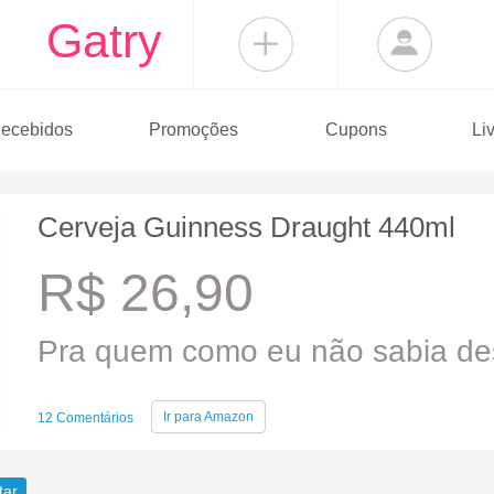
Gatry
ecebidos
Promoções
Cupons
Li
Cerveja Guinness Draught 440ml
R$ 26,90
Pra quem como eu não sabia des
Ir para
Amazon
12 Comentários
tar