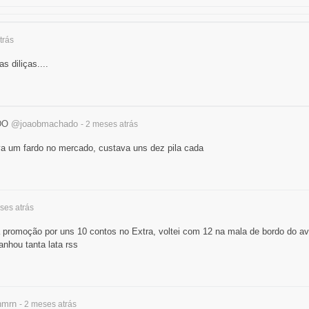
trás
s diliças....
DO
@joaobmachado
- 2 meses
atrás
 um fardo no mercado, custava uns dez pila cada
eses
atrás
 promoção por uns 10 contos no Extra, voltei com 12 na mala de bordo do av
anhou tanta lata rss
nmrn
- 2 meses
atrás