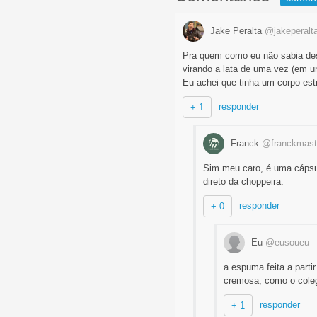
Jake Peralta
@jakeperalt
Pra quem como eu não sabia dess
virando a lata de uma vez (em u
Eu achei que tinha um corpo est
responder
+ 1
Franck
@franckmast
Sim meu caro, é uma cápsula
direto da choppeira.
responder
+ 0
Eu
@eusoueu
-
a espuma feita a part
cremosa, como o coleg
responder
+ 1