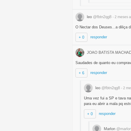
leo
@fbtn2qg8
- 2 meses
a
O Nectar dos Deuses...a diliça da
responder
+ 0
JOAO BATISTA MACHA
Saudades de quanto eu comprava
responder
+ 6
leo
@fbtn2qg8
- 2 m
Uma vez fui a SP e tava na
para eu abrir a mala pq estr
responder
+ 0
Marlon
@marlo