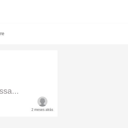
vre
sa...
2 meses
atrás