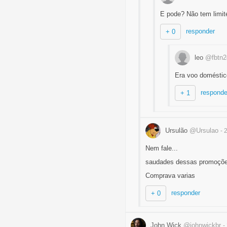
E pode? Não tem limit
responder
+ 0
leo
@fbtn2
Era voo doméstic
responde
+ 1
Ursulão
@Ursulao
- 
Nem fale...
saudades dessas promoçõe
Comprava varias
responder
+ 0
John Wick
@johnwickbr
-