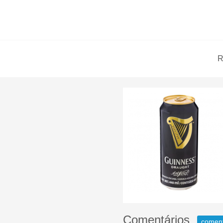
R
Comentários
comen