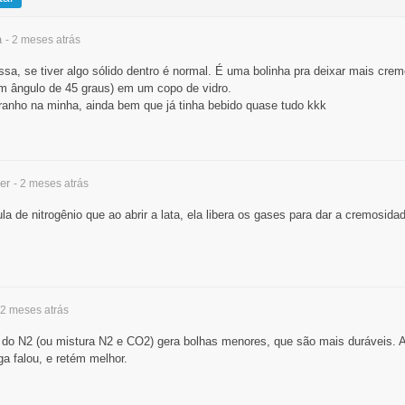
a
- 2 meses
atrás
a, se tiver algo sólido dentro é normal. É uma bolinha pra deixar mais cremo
m ângulo de 45 graus) em um copo de vidro.
ranho na minha, ainda bem que já tinha bebido quase tudo kkk
er
- 2 meses
atrás
 de nitrogênio que ao abrir a lata, ela libera os gases para dar a cremosida
 2 meses
atrás
ir do N2 (ou mistura N2 e CO2) gera bolhas menores, que são mais duráveis.
a falou, e retém melhor.