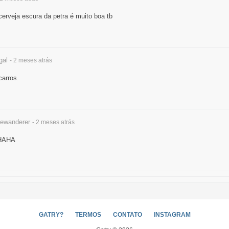
erveja escura da petra é muito boa tb
gal
- 2 meses
atrás
carros.
ewanderer
- 2 meses
atrás
HAHA
GATRY?
TERMOS
CONTATO
INSTAGRAM