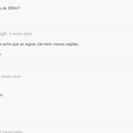
e de 100ml?
qg8
- 2 meses
atrás
o.acho que as regras são bem menos regidas.
r
2 meses
atrás
s.
 2 meses
atrás