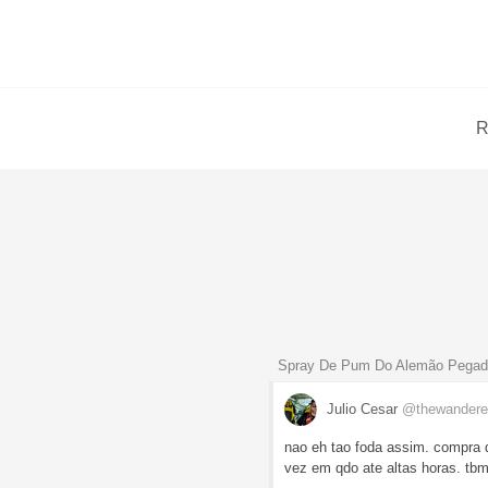
R
Spray De Pum Do Alemão Pegadin
Julio Cesar
@thewandere
nao eh tao foda assim. compra q
vez em qdo ate altas horas. t