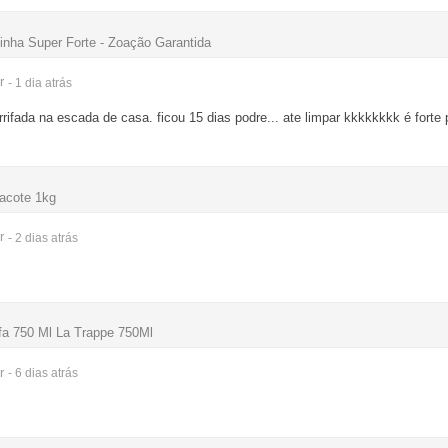
ha Super Forte - Zoação Garantida
r
- 1 dia
atrás
orrifada na escada de casa. ficou 15 dias podre... ate limpar kkkkkkkk é for
acote 1kg
r
- 2 dias
atrás
fa 750 Ml La Trappe 750Ml
r
- 6 dias
atrás