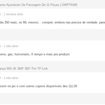
es Ajustáveis De Passagem De 11 Peças | GWPTAW8
r
- 1 semana
atrás
dia 350 reais, no ML mesmo... comprei, embora nao precise de verdade. pare
r
- 1 mês
atrás
orno, gas, funcionario, X tempo a mais pra produzir.
ça Wifi 2K 3MP 360° Por TP-Link
r
- 1 mês
atrás
ssim no pix e com outros cupons disponíveis deu 111,00