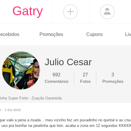
Gatry
ecebidos
Promoções
Cupons
Li
Julio Cesar
692
27
3
Comentários
Fotos
Promoções
ha Super Forte - Zoação Garantida
r
- 1 dia
atrás
ue vale a pena a risada... meu vizinho fez um puxadinho no quintal e as cr
bm uso pra borrifar na janelinha que tem. acaba a zona em 12 segundos K