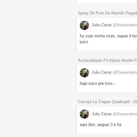
Spray De Pum Do Alemão Pegadin
Julio Cesar
@thewandere
fui zoar minha muie, taquei 4 b
juizo
Achocolatado Pó Alpino Nestlé P
Julio Cesar
@thewandere
haja saco pra isso...
Cerveja La Trappe Quadrupel - G
Julio Cesar
@thewandere
aqui tbm. peguei 3 e foi