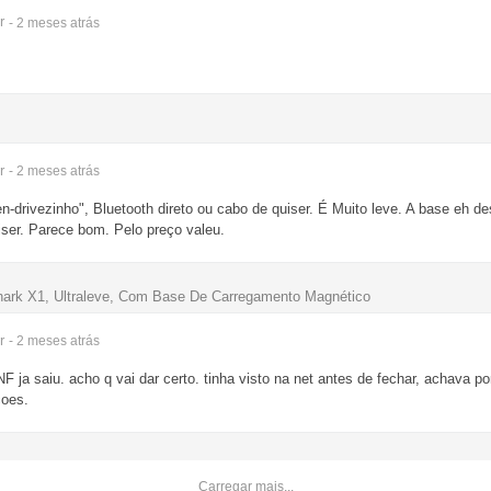
r
- 2 meses
atrás
r
- 2 meses
atrás
en-drivezinho", Bluetooth direto ou cabo de quiser. É Muito leve. A base eh d
uiser. Parece bom. Pelo preço valeu.
ark X1, Ultraleve, Com Base De Carregamento Magnético
r
- 2 meses
atrás
F ja saiu. acho q vai dar certo. tinha visto na net antes de fechar, achava 
coes.
Carregar mais...