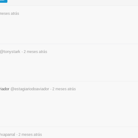
 meses
atrás
@tonystark
- 2 meses
atrás
viador
@estagiariodoaviador
- 2 meses
atrás
xaparral
- 2 meses
atrás