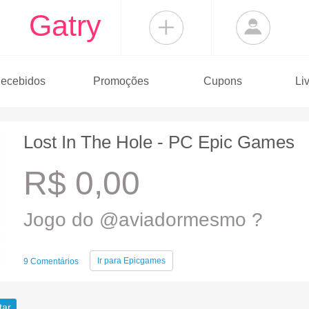
Gatry
ecebidos
Promoções
Cupons
Li
Lost In The Hole - PC Epic Games
R$ 0,00
Jogo do @aviadormesmo ?
Ir para
Epicgames
9 Comentários
tar