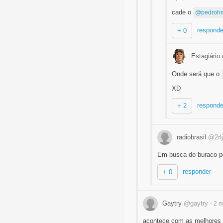
cade o
@pedroh
responde
+ 0
Estagiário
Onde será que o
XD
responde
+ 2
radiobrasil
@2rl
Em busca do buraco perd
responder
+ 0
Gaytry
@gaytry
- 2 
acontece com as melhores 