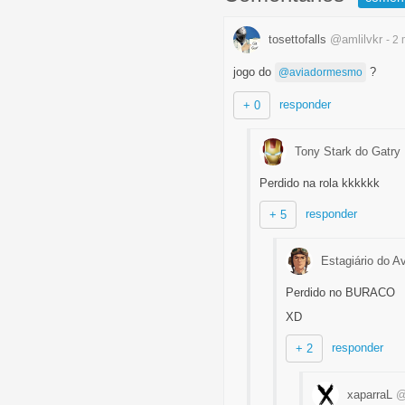
tosettofalls
@amlilvkr
- 2
jogo do
?
@aviadormesmo
responder
+ 0
Tony Stark do Gatry
Perdido na rola kkkkkk
responder
+ 5
Estagiário do A
Perdido no BURACO
XD
responder
+ 2
xaparraL
@