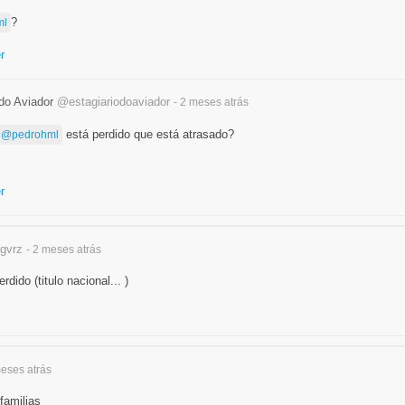
?
ml
r
 do Aviador
@estagiariodoaviador
- 2 meses
atrás
está perdido que está atrasado?
@pedrohml
r
jgvrz
- 2 meses
atrás
ido (titulo nacional... )
meses
atrás
familias