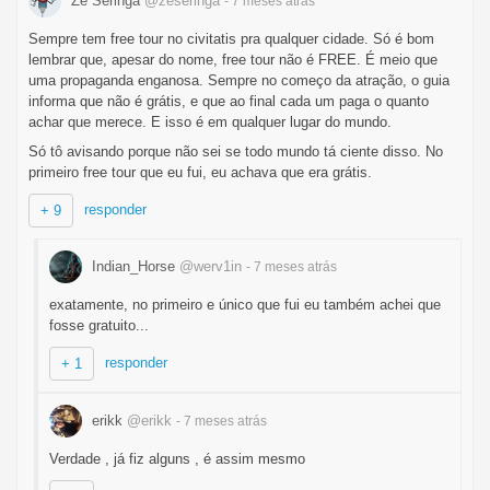
Ze Seringa
@zeseringa
- 7 meses
atrás
Sempre tem free tour no civitatis pra qualquer cidade. Só é bom
lembrar que, apesar do nome, free tour não é FREE. É meio que
uma propaganda enganosa. Sempre no começo da atração, o guia
informa que não é grátis, e que ao final cada um paga o quanto
achar que merece. E isso é em qualquer lugar do mundo.
Só tô avisando porque não sei se todo mundo tá ciente disso. No
primeiro free tour que eu fui, eu achava que era grátis.
responder
+ 9
Indian_Horse
@werv1in
- 7 meses
atrás
exatamente, no primeiro e único que fui eu também achei que
fosse gratuito...
responder
+ 1
erikk
@erikk
- 7 meses
atrás
Verdade , já fiz alguns , é assim mesmo