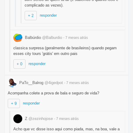
complicado as vezes).
responder
+ 2
Balbúrdio
@Balburdio
- 7 meses
atrás
classica surpresa (geralmente de brasileiros) quando pegam
esses city tours 'grátis' em outro pais
responder
+ 0
PaTo__Balrog
@4igedpot
- 7 meses
atrás
Acompanha colete a prova de bala e seguro de vida?
responder
+ 9
Z
@zezinhojose
- 7 meses
atrás
Acho que vc disse isso aqui como piada, mas, na boa, vale a