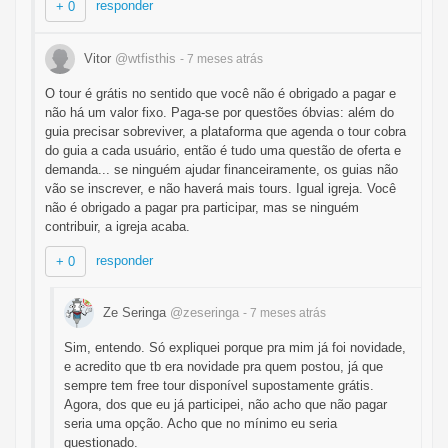
responder
+ 0
Vitor
@wtfisthis
- 7 meses
atrás
O tour é grátis no sentido que você não é obrigado a pagar e
não há um valor fixo. Paga-se por questões óbvias: além do
guia precisar sobreviver, a plataforma que agenda o tour cobra
do guia a cada usuário, então é tudo uma questão de oferta e
demanda... se ninguém ajudar financeiramente, os guias não
vão se inscrever, e não haverá mais tours. Igual igreja. Você
não é obrigado a pagar pra participar, mas se ninguém
contribuir, a igreja acaba.
responder
+ 0
Ze Seringa
@zeseringa
- 7 meses
atrás
Sim, entendo. Só expliquei porque pra mim já foi novidade,
e acredito que tb era novidade pra quem postou, já que
sempre tem free tour disponível supostamente grátis.
Agora, dos que eu já participei, não acho que não pagar
seria uma opção. Acho que no mínimo eu seria
questionado.