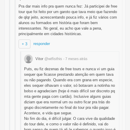
Pra dar mais info pra quem nunca fez: Já participei de free
tour que foi feito por um garoto que tava meio que fazendo
de qlqr jeito, acrescentando pouca info, e já fiz vários com
alunos ou formados em história que foram bem
interessantes. No geral, eu acho que vale a pena,
principalmente em cidades históricas.
responder
+ 3
Vitor
@wtfisthis
- 7 meses
atrás
Puts, eu fiz dezenas de free tours e nunca vi um guia
sequer que ficasse prestando atenção em quem tava
ou não pagando. Quando era com grana em especie,
eles sequer olhavam o valor, só botavam a notinha no
bolso e agradeciam (hoje é mais difícil ser discreto pq
mta gente paga com cartão). Inclusive alguns guias
diziam que era normal um ou outro ficar pra trás do
grupo discretamente no final do tour pra não pagar.
Acontece, e vida que segue.
No fim do dia, é difícil julgar. O cara vive da qualidade
do tour dele, e como o valor não é definido, vai do
bom senso de quem tá ali (e sabemos o quanto isso é