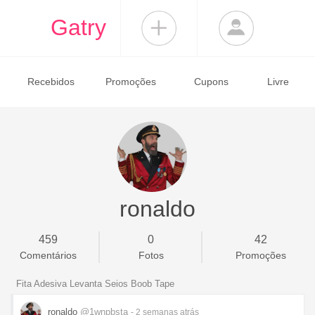
Gatry
Recebidos
Promoções
Cupons
Livre
ronaldo
459
0
42
Comentários
Fotos
Promoções
Fita Adesiva Levanta Seios Boob Tape
ronaldo
@1wnpbsta
- 2 semanas
atrás