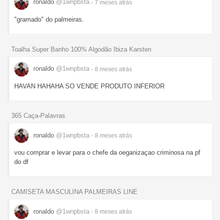
ronaldo
@1wnpbsta
- 7 meses
atrás
"gramado" do palmeiras.
Toalha Super Banho 100% Algodão Ibiza Karsten
ronaldo
@1wnpbsta
- 8 meses
atrás
HAVAN HAHAHA SO VENDE PRODUTO INFERIOR
365 Caça-Palavras
ronaldo
@1wnpbsta
- 8 meses
atrás
vou comprar e levar para o chefe da oeganizaçao criminosa na pf
do df
CAMISETA MASCULINA PALMEIRAS LINE
ronaldo
@1wnpbsta
- 8 meses
atrás