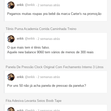
erikk
@erikk
- 2 semanas
atrás
Pegamos muitas roupas pra bebê da marca Carter's na promoção
Tênis Puma Academia Corrida Caminhada Treino
erikk
@erikk
- 2 semanas
atrás
O que mais tem é tênis falso.
Aquele new balance 9060 tem vários de menos de 300 reais
Panela De Pressão Clock Original Com Fechamento Interno 3 Litros
erikk
@erikk
- 2 semanas
atrás
Por uns 50 não já acha panela de pressao da panelux?
Fita Adesiva Levanta Seios Boob Tape
erikk
@erikk
- 2 semanas
atrás