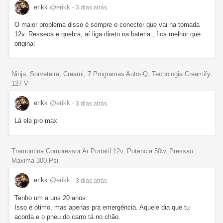
erikk
@erikk
- 3 dias
atrás
O maior problema disso é sempre o conector que vai na tomada
12v. Resseca e quebra, aí liga direto na bateria , fica melhor que
original
Ninja, Sorveteira, Creami, 7 Programas Auto-iQ, Tecnologia Creamify,
127 V
erikk
@erikk
- 3 dias
atrás
Lá ele pro max
Tramontina Compressor Ar Portatil 12v, Potencia 50w, Pressao
Maxima 300 Psi
erikk
@erikk
- 3 dias
atrás
Tenho um a uns 20 anos.
Isso é ótimo, mas apenas pra emergência. Aquele dia que tu
acorda e o pneu do carro tá no chão.