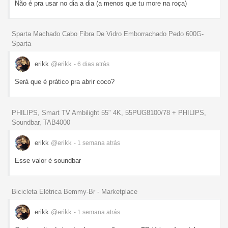
Não é pra usar no dia a dia (a menos que tu more na roça)
Sparta Machado Cabo Fibra De Vidro Emborrachado Pedo 600G-
Sparta
erikk
@erikk
- 6 dias
atrás
Será que é prático pra abrir coco?
PHILIPS, Smart TV Ambilight 55" 4K, 55PUG8100/78 + PHILIPS,
Soundbar, TAB4000
erikk
@erikk
- 1 semana
atrás
Esse valor é soundbar
Bicicleta Elétrica Bemmy-Br - Marketplace
erikk
@erikk
- 1 semana
atrás