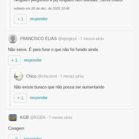
editado em 26 de dez. de 2025 10:46
responder
+ 1
FRANCISCO ELIAS
@ejmgkyii
- 7 meses
atrás
Não serve. É para furar o que não foi furado ainda.
responder
+ 1
Chico
@chicosrd
- 7 meses
atrás
Não existe buraco que não possa ser aumentando
responder
+ 1
KGB
@KGBA
- 7 meses
atrás
Coragem
responder