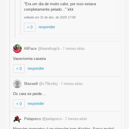
"Era um dia de muito calor, por isso estava
completamente pelado..." kkk
editado em 31 de dez. de 2025 17:08
responder
+ 0
AllFace
@leandrogcb
- 7 meses
atrás
Vasectomia caseira
responder
+ 0
Maxwell
@c75kx8xj
- 7 meses
atrás
Os cara se perde....
responder
+ 0
Pelaporco
@pelaporco
- 7 meses
atrás
Ninguém perguntou é pq ninguém tem dúvidas: Serve muito!