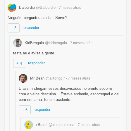
Balbúrdio
@Balburdio
- 7 meses
atrás
Ninguém perguntou ainda... Serve?
responder
+ 3
KidBengala
@kidbengala
- 7 meses
atrás
testa ae e avisa a gente
responder
+ 4
Mr Bean
@ailtongcjr
- 7 meses
atrás
E assim chegam esses desavisados no pronto socorro
com a velha desculpa... Estava andando, escorreguei e cai
bem em cima, foi um acidente.
responder
+ 6
xBrasil
@xbrasilxbrasil
- 7 meses
atrás