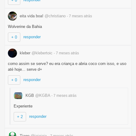
+ 0
eita vida boa!
@christiano
- 7 meses
atrás
Wolverine da Bahia
responder
+ 0
kleber
@klebertoic
- 7 meses
atrás
como assim se serve? eu era criança e abria coco com isso, e uso
até hoje... serve d+
responder
+ 0
KGB
@KGBA
- 7 meses
atrás
Experiente
responder
+ 2
Tiago
@jajajaja
- 7 meses
atrás