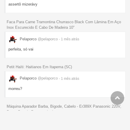
assertô mizerávy
Faca Para Carne Tramontina Churrasco Black Com Lâmina Em Aço
Inox Escurecido E Cabo De Madeira 10"
Pelaporco
@pelaporco
- 1 mês
atrás
perfeita, só vai
Petit Haïti: Haitianos Em Itapema (SC)
Pelaporco
@pelaporco
- 1 mês
atrás
morreu?
Máquina Aparador Barba, Bigode, Cabelo - Er389X Panasonic 220V,
Preto, Bateria Recarregável
Pelaporco
@pelaporco
- 1 mês
atrás