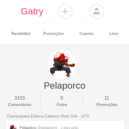
Gatry
Recebidos
Promoções
Cupons
Livre
Pelaporco
3153
0
11
Comentários
Fotos
Promoções
Churrasqueira Elétrica Cadence Short Grill - 127V
Pelaporco
@pelaporco
- 3 dias
atrás