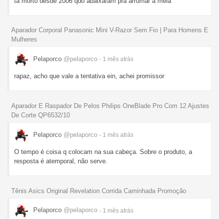
ta morto desde 2006 qdo abaixaram pra arrumar a meia
Aparador Corporal Panasonic Mini V-Razor Sem Fio | Para Homens E
Mulheres
Pelaporco
@pelaporco
- 1 mês
atrás
rapaz, acho que vale a tentativa ein, achei promissor
Aparador E Raspador De Pelos Philips OneBlade Pro Com 12 Ajustes
De Corte QP6532/10
Pelaporco
@pelaporco
- 1 mês
atrás
O tempo é coisa q colocam na sua cabeça. Sobre o produto, a
resposta é atemporal, não serve.
Tênis Asics Original Revelation Corrida Caminhada Promoção
Pelaporco
@pelaporco
- 1 mês
atrás