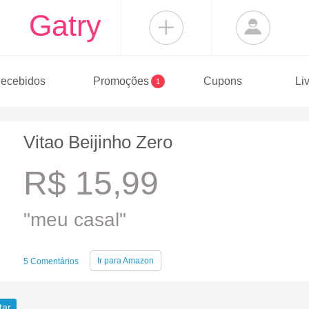
Gatry
ecebidos
Promoções
Cupons
Li
1
Vitao Beijinho Zero
R$ 15,99
"meu casal"
Ir para
Amazon
5 Comentários
tar