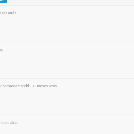
meses
atrás
ás
ilhermedemarchi
- 11 meses
atrás
 meses
atrás