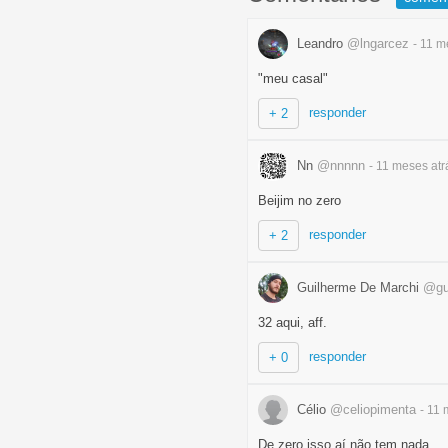
Leandro
@lngarcez
- 11 
"meu casal"
responder
+ 2
Nn
@nnnnn
- 11 meses
atr
Beijim no zero
responder
+ 2
Guilherme De Marchi
@gu
32 aqui, aff.
responder
+ 0
Célio
@celiopimenta
- 11
De zero isso aí não tem nada