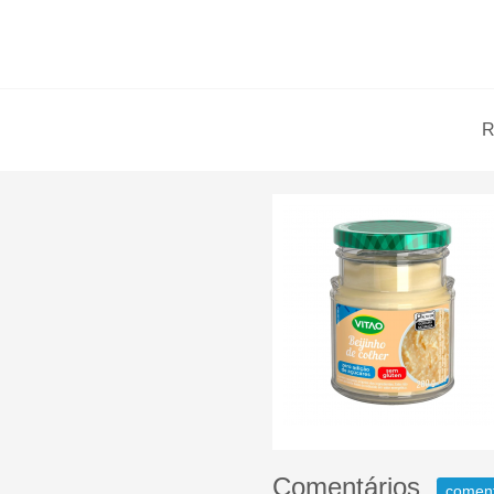
R
Comentários
comen