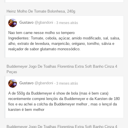
Heinz Molho De Tomate Bolonhesa, 240g
Gustavo
@gbandoni
- 3 meses
atrás
Nao tem carne nesse molho so tempero
Ingredientes: Tomate, cebola, açúcar, amido modificado, sal, salsa,
alho, extrato de levedura, manjericão, orégano, tomilho, sálvia e
realçador de sabor glutamato monossódico.
Buddemeyer Jogo De Toalhas Florentina Extra Soft Banho Cinza 4
Peças
Gustavo
@gbandoni
- 3 meses
atrás
A de 550g da Buddemeyer é show de bola (mas é bem cara)
recentemente comprei lençóis da Buddemeyer e da Karsten de 180
fios e eu achei a colcha da Buddemeyer melhor , mas o lençol da
karsten é bem melhor
Buddemeyer Jogo De Toalhas Florentina Extra Soft Banho Cinza 4