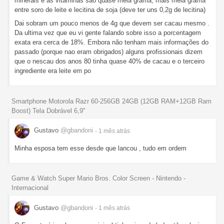
minerais e as vitaminas são quase meia grama, mais meia grama
entre soro de leite e lecitina de soja (deve ter uns 0,2g de lecitina)
Dai sobram um pouco menos de 4g que devem ser cacau mesmo .
Da ultima vez que eu vi gente falando sobre isso a porcentagem
exata era cerca de 18%. Embora não tenham mais informações do
passado (porque nao eram obrigados) alguns profissionais dizem
que o nescau dos anos 80 tinha quase 40% de cacau e o terceiro
ingrediente era leite em po
Smartphone Motorola Razr 60-256GB 24GB (12GB RAM+12GB Ram
Boost) Tela Dobrável 6,9"
Gustavo
@gbandoni
- 1 mês
atrás
Minha esposa tem esse desde que lancou , tudo em ordem
Game & Watch Super Mario Bros. Color Screen - Nintendo -
Internacional
Gustavo
@gbandoni
- 1 mês
atrás