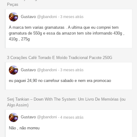
Peças
Gustavo
@gbandoni
- 3 meses
atrás
A marca tem varias gramaturas . A ultima que eu comprei tem
gramatura de 550g e essa da amazon tem site informando 430g ,
410g , 275g
3 Corações Café Torrado E Moído Tradicional Pacote 250G
Gustavo
@gbandoni
- 3 meses
atrás
eu paguei 24,90 no carrefour sabado e nem era promocao
Serj Tankian – Down With The System: Um Livro De Memórias (ou
Algo Assim)
Gustavo
@gbandoni
- 4 meses
atrás
Não , não morreu