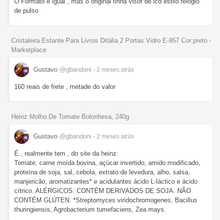
O Formato é igual , mas o original tinha visor de lcd estilo relogio
de pulso
Cristaleira Estante Para Livros Ditália 2 Portas Vidro E-957 Cor:preto -
Marketplace
Gustavo
@gbandoni
- 2 meses
atrás
160 reais de frete , metade do valor
Heinz Molho De Tomate Bolonhesa, 240g
Gustavo
@gbandoni
- 2 meses
atrás
É , realmente tem , do site da heinz:
Tomate, carne moída bovina, açúcar invertido, amido modificado,
proteína de soja, sal, cebola, extrato de levedura, alho, salsa,
manjericão, aromatizantes* e acidulantes ácido L-láctico e ácido
cítrico. ALÉRGICOS: CONTÉM DERIVADOS DE SOJA. NÃO
CONTÉM GLÚTEN. *Streptomyces viridochromogenes, Bacillus
thuringiensis, Agrobacterium tumefaciens, Zea mays.