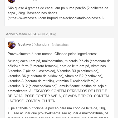
São quase 4 gramas de cacau em pó numa porção (2 colheres de
sopa , 20g). Baseado nos dados
(https://www.nescau.com.br/produtos/achocolatado-po/nescau)
Achocolatado NESCAU® 2,01kg
Gustavo
@gbandoni
- 3 dias
atrás
Provavelmente é bem menos. Olhando pelos ingredientes:
Açúcar, cacau em pó, maltodextrina, minerais [cálcio (carbonato de
cálcio) e ferro (fumarato ferroso)], soro de leite em pó, vitaminas
[vitamina C (ácido L-ascórbico), Vitamina B3 (nicotinamida),
vitamina B6 (cloridrato de piridoxina), vitamina B2 (riboflavina),
vitamina A (acetato de retinila), vitamina D (colecalciferol) e
vitamina B12 (cianocobalamina)], emulsificante lecitina de soja e
aromatizante. ALÉRGICOS: CONTÉM DERIVADOS DE LEITE E
DE SOJA. PODE CONTER AVEIA, CEVADA E TRIGO. CONTÉM
LACTOSE. CONTÉM GLÚTEN.
E pela tabela nutricional a porção para um copo de leite de, 20g,
15. são açúcar que provavelmente são açúcar e maltodextrina, os