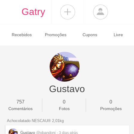
Gatry
Recebidos
Promoções
Cupons
Livre
Gustavo
757
0
0
Comentários
Fotos
Promoções
Achocolatado NESCAU® 2,01kg
Gustavo
@gbandoni
- 3 dias
atrás