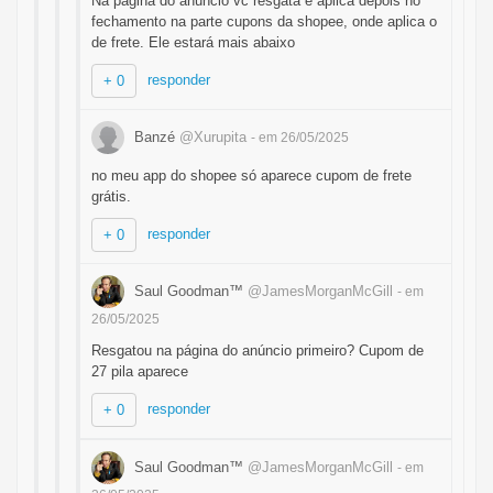
Ná pagina do anúncio vc resgata e aplica depois no
fechamento na parte cupons da shopee, onde aplica o
de frete. Ele estará mais abaixo
responder
+ 0
Banzé
@Xurupita
- em 26/05/2025
no meu app do shopee só aparece cupom de frete
grátis.
responder
+ 0
Saul Goodman™
@JamesMorganMcGill
- em
26/05/2025
Resgatou na página do anúncio primeiro? Cupom de
27 pila aparece
responder
+ 0
Saul Goodman™
@JamesMorganMcGill
- em