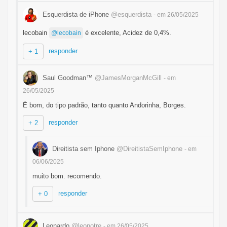
Esquerdista de iPhone
@esquerdista
- em 26/05/2025
lecobain
é excelente, Acidez de 0,4%.
@lecobain
responder
+ 1
Saul Goodman™
@JamesMorganMcGill
- em
26/05/2025
É bom, do tipo padrão, tanto quanto Andorinha, Borges.
responder
+ 2
Direitista sem Iphone
@DireitistaSemIphone
- em
06/06/2025
muito bom. recomendo.
responder
+ 0
Leonardo
@leonotre
- em 26/05/2025