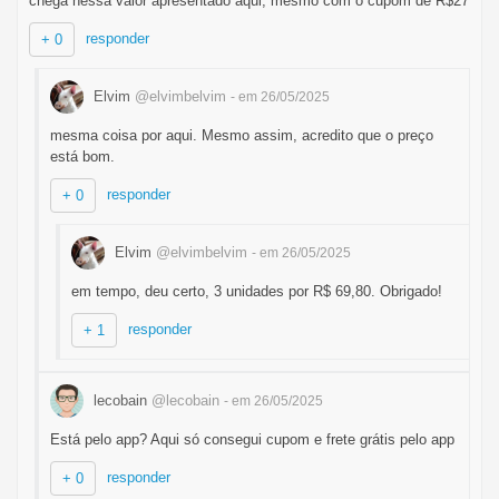
chega nessa valor apresentado aqui, mesmo com o cupom de R$27
responder
+ 0
Elvim
@elvimbelvim
- em 26/05/2025
mesma coisa por aqui. Mesmo assim, acredito que o preço
está bom.
responder
+ 0
Elvim
@elvimbelvim
- em 26/05/2025
em tempo, deu certo, 3 unidades por R$ 69,80. Obrigado!
responder
+ 1
lecobain
@lecobain
- em 26/05/2025
Está pelo app? Aqui só consegui cupom e frete grátis pelo app
responder
+ 0