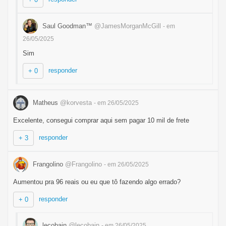
Saul Goodman™
@JamesMorganMcGill
- em
26/05/2025
Sim
responder
+ 0
Matheus
@korvesta
- em 26/05/2025
Excelente, consegui comprar aqui sem pagar 10 mil de frete
responder
+ 3
Frangolino
@Frangolino
- em 26/05/2025
Aumentou pra 96 reais ou eu que tô fazendo algo errado?
responder
+ 0
lecobain
@lecobain
- em 26/05/2025