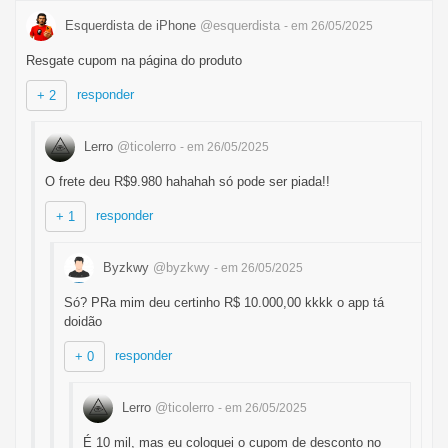
Esquerdista de iPhone
@esquerdista
- em 26/05/2025
Resgate cupom na página do produto
responder
+ 2
Lerro
@ticolerro
- em 26/05/2025
O frete deu R$9.980 hahahah só pode ser piada!!
responder
+ 1
Byzkwy
@byzkwy
- em 26/05/2025
Só? PRa mim deu certinho R$ 10.000,00 kkkk o app tá
doidão
responder
+ 0
Lerro
@ticolerro
- em 26/05/2025
É 10 mil, mas eu coloquei o cupom de desconto no