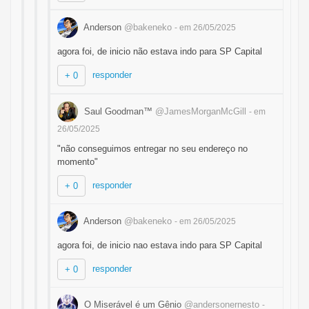
Anderson
@bakeneko
- em 26/05/2025
agora foi, de inicio não estava indo para SP Capital
responder
+ 0
Saul Goodman™
@JamesMorganMcGill
- em
26/05/2025
"não conseguimos entregar no seu endereço no
momento"
responder
+ 0
Anderson
@bakeneko
- em 26/05/2025
agora foi, de inicio nao estava indo para SP Capital
responder
+ 0
O Miserável é um Gênio
@andersonernesto
-