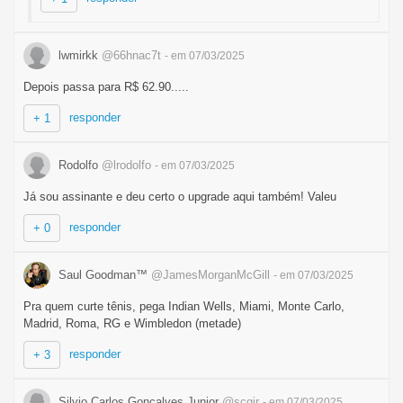
lwmirkk
@66hnac7t
- em 07/03/2025
Depois passa para R$ 62.90.....
responder
+ 1
Rodolfo
@lrodolfo
- em 07/03/2025
Já sou assinante e deu certo o upgrade aqui também! Valeu
responder
+ 0
Saul Goodman™
@JamesMorganMcGill
- em 07/03/2025
Pra quem curte tênis, pega Indian Wells, Miami, Monte Carlo,
Madrid, Roma, RG e Wimbledon (metade)
responder
+ 3
Silvio Carlos Gonçalves Junior
@scgjr
- em 07/03/2025