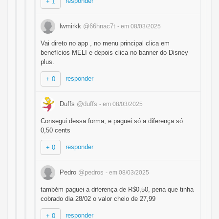
responder
+ 1
lwmirkk
@66hnac7t
- em 08/03/2025
Vai direto no app , no menu principal clica em
benefícios MELI e depois clica no banner do Disney
plus.
responder
+ 0
Duffs
@duffs
- em 08/03/2025
Consegui dessa forma, e paguei só a diferença só
0,50 cents
responder
+ 0
Pedro
@pedros
- em 08/03/2025
também paguei a diferença de R$0,50, pena que tinha
cobrado dia 28/02 o valor cheio de 27,99
responder
+ 0