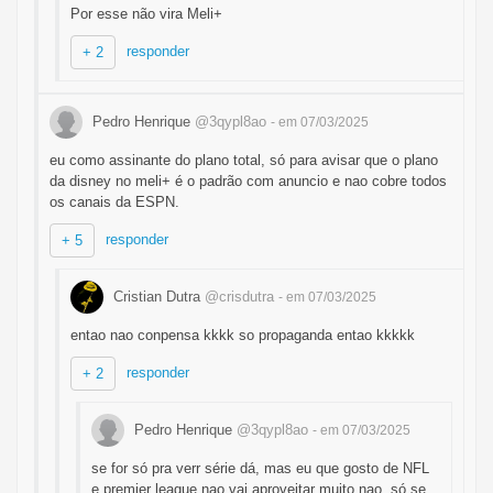
Por esse não vira Meli+
responder
+ 2
Pedro Henrique
@3qypl8ao
- em 07/03/2025
eu como assinante do plano total, só para avisar que o plano
da disney no meli+ é o padrão com anuncio e nao cobre todos
os canais da ESPN.
responder
+ 5
Cristian Dutra
@crisdutra
- em 07/03/2025
entao nao conpensa kkkk so propaganda entao kkkkk
responder
+ 2
Pedro Henrique
@3qypl8ao
- em 07/03/2025
se for só pra verr série dá, mas eu que gosto de NFL
e premier league nao vai aproveitar muito nao, só se