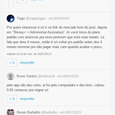
Tiago
@tiagotrigger
- em 08/03/2025
Pra quem interessar é só ir no link do mercado livre do post, depois
em "Disney+ > Administrar Assinatura". Aí você troca do plano
padrão com anúncios pra esse premium que está mais barato. Lá
fala que dura 4 meses, então é só voltar pro padrão antes dos 4
meses terminar pra não pagar mais caro quando acabar o prazo.
editado em 8 de mar. de 2025 08:23
responder
+ 0
Bruno Santos
@eubrunob
- em 08/03/2025
pelo app não deu certo, ai fui pelo computador e deu bom, cobrou
0,50 centavos pra migrar só
responder
+ 0
Renan Barbalho
@barbalho
- em 09/07/2025