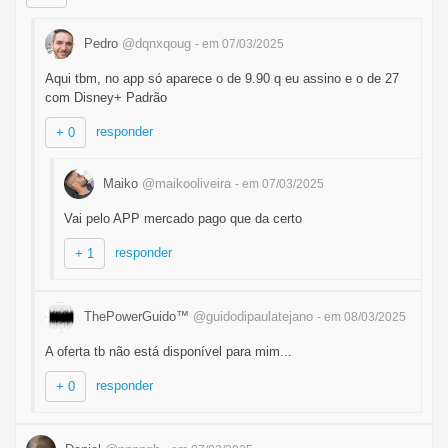
Pedro
@dqnxqoug
- em 07/03/2025
Aqui tbm, no app só aparece o de 9.90 q eu assino e o de 27
com Disney+ Padrão
responder
+ 0
Maiko
@maikooliveira
- em 07/03/2025
Vai pelo APP mercado pago que da certo
responder
+ 1
ThePowerGuido™
@guidodipaulatejano
- em 08/03/2025
A oferta tb não está disponível para mim...
responder
+ 0