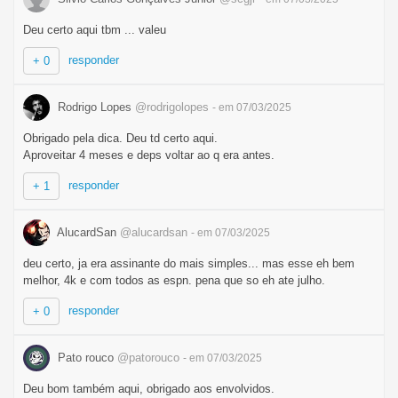
Deu certo aqui tbm ... valeu
responder
+ 0
Rodrigo Lopes
@rodrigolopes
- em 07/03/2025
Obrigado pela dica. Deu td certo aqui.
Aproveitar 4 meses e deps voltar ao q era antes.
responder
+ 1
AlucardSan
@alucardsan
- em 07/03/2025
deu certo, ja era assinante do mais simples... mas esse eh bem
melhor, 4k e com todos as espn. pena que so eh ate julho.
responder
+ 0
Pato rouco
@patorouco
- em 07/03/2025
Deu bom também aqui, obrigado aos envolvidos.