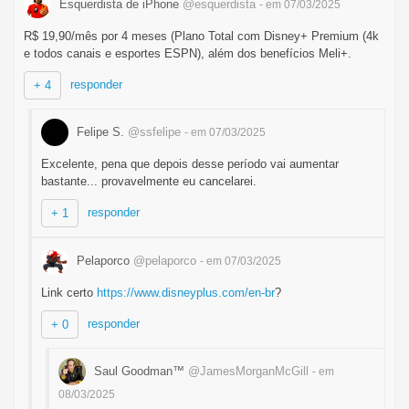
Esquerdista de iPhone
@esquerdista
- em 07/03/2025
R$ 19,90/mês por 4 meses (Plano Total com Disney+ Premium (4k
e todos canais e esportes ESPN), além dos benefícios Meli+.
responder
+ 4
Felipe S.
@ssfelipe
- em 07/03/2025
Excelente, pena que depois desse período vai aumentar
bastante... provavelmente eu cancelarei.
responder
+ 1
Pelaporco
@pelaporco
- em 07/03/2025
Link certo
https://www.disneyplus.com/en-br
?
responder
+ 0
Saul Goodman™
@JamesMorganMcGill
- em
08/03/2025