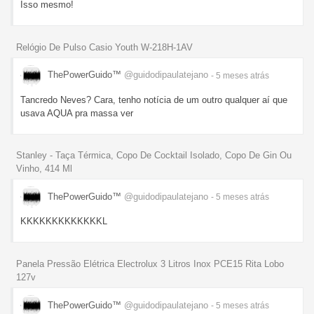
Isso mesmo!
Relógio De Pulso Casio Youth W-218H-1AV
ThePowerGuido™
@guidodipaulatejano
- 5 meses
atrás
Tancredo Neves? Cara, tenho notícia de um outro qualquer aí que
usava AQUA pra massa ver
Stanley - Taça Térmica, Copo De Cocktail Isolado, Copo De Gin Ou
Vinho, 414 Ml
ThePowerGuido™
@guidodipaulatejano
- 5 meses
atrás
KKKKKKKKKKKKKL
Panela Pressão Elétrica Electrolux 3 Litros Inox PCE15 Rita Lobo
127v
ThePowerGuido™
@guidodipaulatejano
- 5 meses
atrás