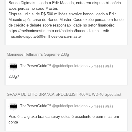
Banco Digimais, ligado a Edir Macedo, entra em disputa bilionária
após perdas no caso Master.
Disputa judicial de R$ 500 milhões envolve banco ligado a Edir
Macedo após crise do Banco Master. Caso expõe perdas em fundo
de crédito e debate sobre responsabilidade no setor financeiro:
https://melhorinvestimento.net/noticias/banco-digimais-edir-
macedo-disputa-500-milhoes-banco-master
Maionese Hellmann's Supreme 230g
ThePowerGuido™
@guidodipaulatejano
- 5 meses
atrás
230g?
GRAXA DE LITIO BRANCA SPECIALIST 400ML WD-40 Specialist
ThePowerGuido™
@guidodipaulatejano
- 5 meses
atrás
Pois é... a graxa branca spray deles é excelente e bem mais em
conta