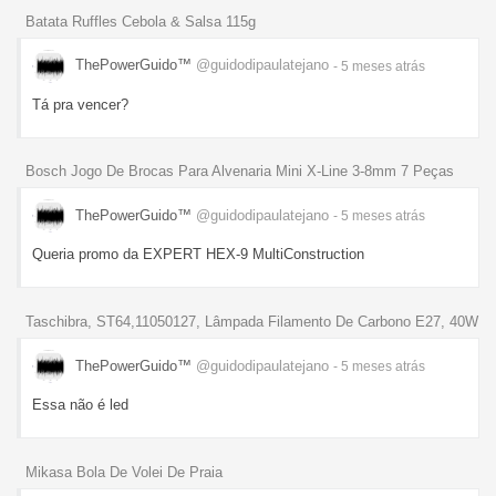
Batata Ruffles Cebola & Salsa 115g
ThePowerGuido™
@guidodipaulatejano
- 5 meses
atrás
Tá pra vencer?
Bosch Jogo De Brocas Para Alvenaria Mini X-Line 3-8mm 7 Peças
ThePowerGuido™
@guidodipaulatejano
- 5 meses
atrás
Queria promo da EXPERT HEX-9 MultiConstruction
Taschibra, ST64,11050127, Lâmpada Filamento De Carbono E27, 40W
ThePowerGuido™
@guidodipaulatejano
- 5 meses
atrás
Essa não é led
Mikasa Bola De Volei De Praia