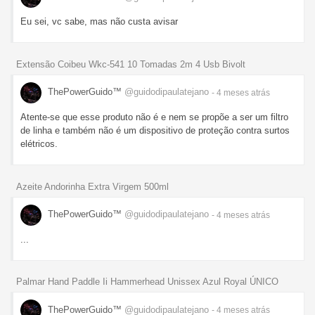
Eu sei, vc sabe, mas não custa avisar
Extensão Coibeu Wkc-541 10 Tomadas 2m 4 Usb Bivolt
ThePowerGuido™
@guidodipaulatejano
- 4 meses
atrás
Atente-se que esse produto não é e nem se propõe a ser um filtro
de linha e também não é um dispositivo de proteção contra surtos
elétricos.
Azeite Andorinha Extra Virgem 500ml
ThePowerGuido™
@guidodipaulatejano
- 4 meses
atrás
...
Palmar Hand Paddle Ii Hammerhead Unissex Azul Royal ÚNICO
ThePowerGuido™
@guidodipaulatejano
- 4 meses
atrás