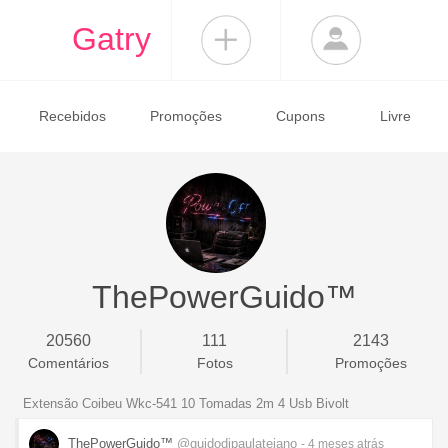
Gatry
Recebidos
Promoções
Cupons
Livre
ThePowerGuido™
20560
111
2143
Comentários
Fotos
Promoções
Extensão Coibeu Wkc-541 10 Tomadas 2m 4 Usb Bivolt
ThePowerGuido™
@guidodipaulatejano
- 4 meses
atrás