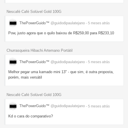
Nescafé Café Solúvel Gold 100G
ThePowerGuido™
@guidodipaulatejano
- 5 meses
atrás
Pow, justo agora que o quilo baixou de R$259,00 para R$233,10
Churrasqueira Hibachi Artemano Portátil
ThePowerGuido™
@guidodipaulatejano
- 5 meses
atrás
Melhor pegar uma kamado mini 13" - que sim, é outra proposta,
porém, mais versátil
Nescafé Café Solúvel Gold 100G
ThePowerGuido™
@guidodipaulatejano
- 5 meses
atrás
Kd o cara do comparativo?