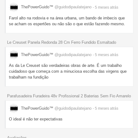
ThePowerGuido™
@guidodipaulatejano
- 5 meses
atrás
Farol alto na rodovia e na área urbana, um bando de imbecis que
se acham os espertões ou não são o que estão fazendo mesmo.
Le Creuset Panela Redonda 28 Cm Ferro Fundido Esmaltado
ThePowerGuido™
@guidodipaulatejano
- 5 meses
atrás
As da Le Creuset são verdadeiras obras de arte. É um trabalho
cuidadoso que começa com a minuciosa escolha das virgens que
trabalham na fundição
Parafusadeira Furadeira 48v Profissional 2 Baterias Sem Fio Amarelo
ThePowerGuido™
@guidodipaulatejano
- 5 meses
atrás
O ideal é não ter expectativas
Avaliações