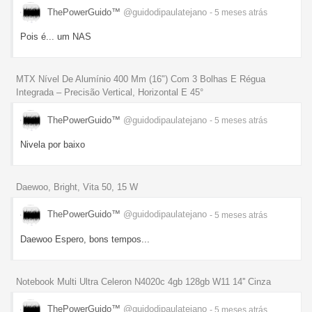
ThePowerGuido™
@guidodipaulatejano
- 5 meses
atrás
Pois é... um NAS
MTX Nível De Alumínio 400 Mm (16") Com 3 Bolhas E Régua
Integrada – Precisão Vertical, Horizontal E 45°
ThePowerGuido™
@guidodipaulatejano
- 5 meses
atrás
Nivela por baixo
Daewoo, Bright, Vita 50, 15 W
ThePowerGuido™
@guidodipaulatejano
- 5 meses
atrás
Daewoo Espero, bons tempos...
Notebook Multi Ultra Celeron N4020c 4gb 128gb W11 14'' Cinza
ThePowerGuido™
@guidodipaulatejano
- 5 meses
atrás