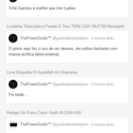
Tchê Garotos é melhor que Iron Ladies
Lixadeira Telescópica Parede E Teto 750W 220V MLP750 Menegotti
ThePowerGuido™
@guidodipaulatejano
- 4 meses
atrás
O pintor aqui fez o uso de um desses, ele sofreu bastante com
massa acrílica (área externa)
Livro Biografia Of Ayatollah Ali Khamenei
ThePowerGuido™
@guidodipaulatejano
- 5 meses
atrás
Foi tarde...
Relógio De Pulso Casio Youth W-218H-1AV
ThePowerGuido™
@guidodipaulatejano
- 5 meses
atrás