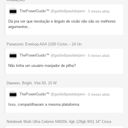
ThePowerGuido™
@guidodipaulatejano
- 5 meses
atrás
Dá pra ver que resolução e ângulo de visão não são os melhores
argumentos...
Panasonic Eneloop AAA 2100 Ciclos – 24 Un.
ThePowerGuido™
@guidodipaulatejano
- 5 meses
atrás
Não tinha um usuário manjador de pilha?
Daewoo, Bright, Vita 50, 15 W
ThePowerGuido™
@guidodipaulatejano
- 5 meses
atrás
Isso, compartilhavam a mesma plataforma
Notebook Multi Ultra Celeron N4020c 4gb 128gb W11 14'' Cinza