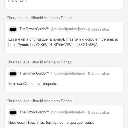
manchas...
Churrasqueira Hibachi Artemano Portátil
ThePowerGuido™
@guidodipaulatejano
- 5 meses
atrás
Essa é uma churrasqueira normal, mas tem o corpo em ceramica:
https://youtu.be/YXKiWf01lSI?si=VfWmz438GTh6EjAl
Churrasqueira Hibachi Artemano Portátil
ThePowerGuido™
@guidodipaulatejano
- 5 meses
atrás
Sim, carvão normal, briquete...
Churrasqueira Hibachi Artemano Portátil
ThePowerGuido™
@guidodipaulatejano
- 5 meses
atrás
Não, essa Hibachi faz fumaça como qualquer outra.