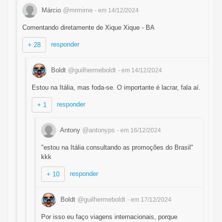
Márcio
@mrmime
- em 14/12/2024
Comentando diretamente de Xique Xique - BA
responder
+ 28
Boldt
@guilhermeboldt
- em 14/12/2024
Estou na Itália, mas foda-se. O importante é lacrar, fala aí.
responder
+ 1
Antony
@antonyps
- em 16/12/2024
"estou na Itália consultando as promoções do Brasil"
kkk
responder
+ 10
Boldt
@guilhermeboldt
- em 17/12/2024
Por isso eu faço viagens internacionais, porque