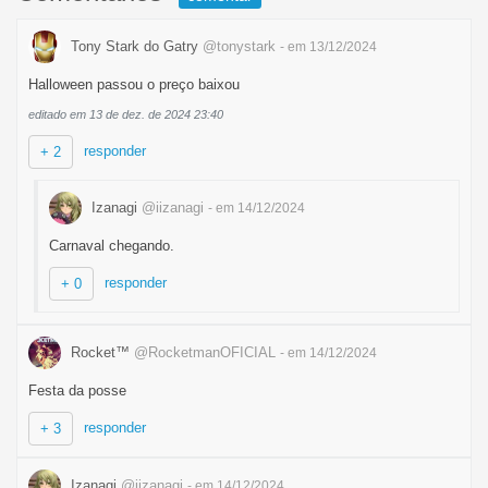
Tony Stark do Gatry
@tonystark
- em 13/12/2024
Halloween passou o preço baixou
editado em 13 de dez. de 2024 23:40
responder
+ 2
Izanagi
@iizanagi
- em 14/12/2024
Carnaval chegando.
responder
+ 0
Rocket™
@RocketmanOFICIAL
- em 14/12/2024
Festa da posse
responder
+ 3
Izanagi
@iizanagi
- em 14/12/2024