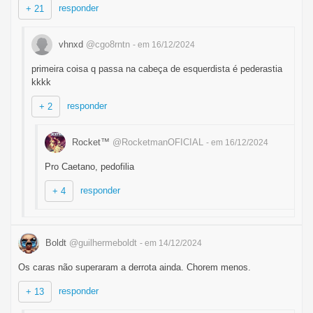
responder
+ 21
vhnxd
@cgo8rntn
- em 16/12/2024
primeira coisa q passa na cabeça de esquerdista é pederastia
kkkk
responder
+ 2
Rocket™
@RocketmanOFICIAL
- em 16/12/2024
Pro Caetano, pedofilia
responder
+ 4
Boldt
@guilhermeboldt
- em 14/12/2024
Os caras não superaram a derrota ainda. Chorem menos.
responder
+ 13