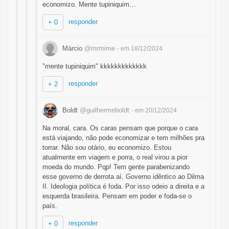
economizo. Mente tupiniquim…
responder
+ 0
Márcio
@mrmime
- em 18/12/2024
"mente tupiniquim" kkkkkkkkkkkkk
responder
+ 2
Boldt
@guilhermeboldt
- em 20/12/2024
Na moral, cara. Os caras pensam que porque o cara
está viajando, não pode economizar e tem milhões pra
torrar. Não sou otário, eu economizo. Estou
atualmente em viagem e porra, o real virou a pior
moeda do mundo. Pqp! Tem gente parabenizando
esse governo de derrota aí. Governo idêntico ao Dilma
II. Ideologia política é foda. Por isso odeio a direita e a
esquerda brasileira. Pensam em poder e foda-se o
país.
responder
+ 0