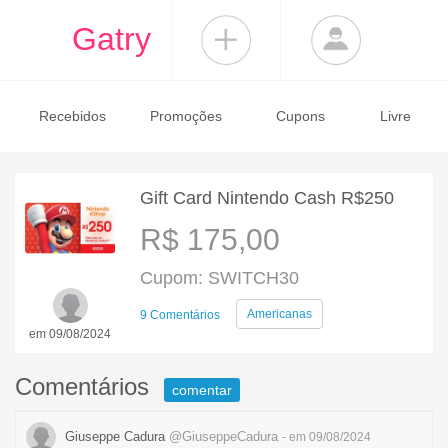
Gatry
Recebidos
Promoções
Cupons
Livre
Gift Card Nintendo Cash R$250
R$ 175,00
Cupom: SWITCH30
Americanas
9 Comentários
em 09/08/2024
Comentários
comentar
Giuseppe Cadura
@GiuseppeCadura
- em 09/08/2024