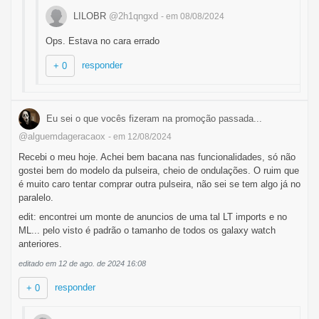
LILOBR
@2h1qngxd
- em 08/08/2024
Ops. Estava no cara errado
responder
+ 0
Eu sei o que vocês fizeram na promoção passada...
@alguemdageracaox
- em 12/08/2024
Recebi o meu hoje. Achei bem bacana nas funcionalidades, só não
gostei bem do modelo da pulseira, cheio de ondulações. O ruim que
é muito caro tentar comprar outra pulseira, não sei se tem algo já no
paralelo.
edit: encontrei um monte de anuncios de uma tal LT imports e no
ML... pelo visto é padrão o tamanho de todos os galaxy watch
anteriores.
editado em 12 de ago. de 2024 16:08
responder
+ 0