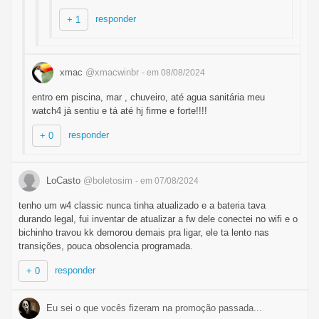
responder
+ 1
xmac
@xmacwinbr
- em 08/08/2024
entro em piscina, mar , chuveiro, até agua sanitária meu
watch4 já sentiu e tá até hj firme e forte!!!!
responder
+ 0
LoCasto
@boletosim
- em 07/08/2024
tenho um w4 classic nunca tinha atualizado e a bateria tava
durando legal, fui inventar de atualizar a fw dele conectei no wifi e o
bichinho travou kk demorou demais pra ligar, ele ta lento nas
transições, pouca obsolencia programada.
responder
+ 0
Eu sei o que vocês fizeram na promoção passada...