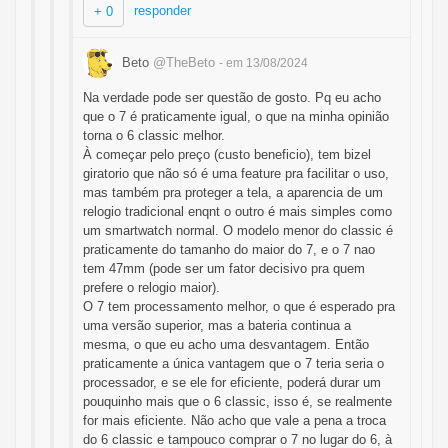
responder
+ 0
Beto
@TheBeto
- em 13/08/2024
Na verdade pode ser questão de gosto. Pq eu acho
que o 7 é praticamente igual, o que na minha opinião
torna o 6 classic melhor.
À começar pelo preço (custo beneficio), tem bizel
giratorio que não só é uma feature pra facilitar o uso,
mas também pra proteger a tela, a aparencia de um
relogio tradicional enqnt o outro é mais simples como
um smartwatch normal. O modelo menor do classic é
praticamente do tamanho do maior do 7, e o 7 nao
tem 47mm (pode ser um fator decisivo pra quem
prefere o relogio maior).
O 7 tem processamento melhor, o que é esperado pra
uma versão superior, mas a bateria continua a
mesma, o que eu acho uma desvantagem. Então
praticamente a única vantagem que o 7 teria seria o
processador, e se ele for eficiente, poderá durar um
pouquinho mais que o 6 classic, isso é, se realmente
for mais eficiente. Não acho que vale a pena a troca
do 6 classic e tampouco comprar o 7 no lugar do 6, à