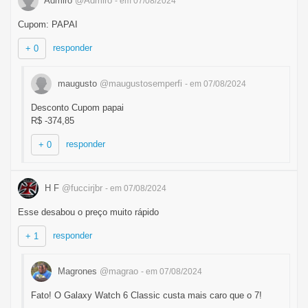
Admiro
@Admiro
- em 07/08/2024
Cupom: PAPAI
responder
+ 0
maugusto
@maugustosemperfi
- em 07/08/2024
Desconto Cupom papai
R$ -374,85
responder
+ 0
H F
@fuccirjbr
- em 07/08/2024
Esse desabou o preço muito rápido
responder
+ 1
Magrones
@magrao
- em 07/08/2024
Fato! O Galaxy Watch 6 Classic custa mais caro que o 7!