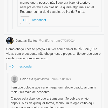
menos que a pessoa não ligue pra bizel giratorio e
nem pra estetica do classic, e queira algo mais atual.
Resumo, ou iria de 6 classic, ou iria de 7 ultra.
responder
+ 0
Jonatas Santos
@antifurto
- em 07/08/2024
Como chegou nesse preço? Fui ver aqui o valor tá R$ 2.249,10 à
vista, com o desconto não chega nesse preço, a não ser que use o
celular usado como desconto.
responder
+ 0
David Sá
@davidrsa
- em 07/08/2024
Tem que colocar que vai entregar um relógio usado, aí ganha
mais 800 reais de desconto.
O povo está dizendo que a Samsung não cobra o envio
depois. Mas de qualquer forma, tenho um relógio velho aqui
em casa para enviar, caso eles exijam.