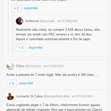
responder
+ 2
Anderson
@azavatti
- em 07/08/2024
Realmente não cobra, eu comprei 2 A55 dessa forma, eles
enviam um email com PAC reverso e vc tem 30 dias,
depois e cancelado automaticamente e fim de papo.
responder
+ 0
Chico
@chicosrd
- em 07/08/2024
Achei a pulseira do 7 muito legal. Mas ela avulsa é 350 reais.....
responder
+ 0
Leonardo Di Cabra
@leonardodicabra
- em 07/08/2024
Estou cogitando pegar o 7 de 44mm, infelizmente fizeram aquela
aberração de relógio chamado Ultra que é basicamente um Classic