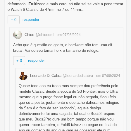
deformado, iFruitizado e mais caro, só não sei se vale a pena trocar
o Watch 6 Classic de 47mm no 7 de 44mm...
responder
+ 0
Chico
@chicosrd
- em 07/08/2024
Acho que é questão de gosto, o hardware não tem uma dif.
brutal. Vai do seu tamanho x o tamanho do relógio.
responder
+ 0
Leonardo Di Cabra
@leonardodicabra
- em 07/08/2024
Quase todo ano eu troco mas sempre dou preferência pelo
modelo Classic desde a época do S3 Frontier, mas o Ultra
mesmo que o preço fosse legal eu não pegaria, ficou feio
que só a peste, justamente o que acho dahora nos relógios
da Sam é o fato de ser "redondo", aquele design
definitivamente foi uma cagada, tal qual o Buds3, espero
que meu Buds2Pro dure um bom tempo porque não vou
querer trocar também, o Fold6 talvez eu pegue no final do
ano ou começo do ano que vem se conseguir ele num