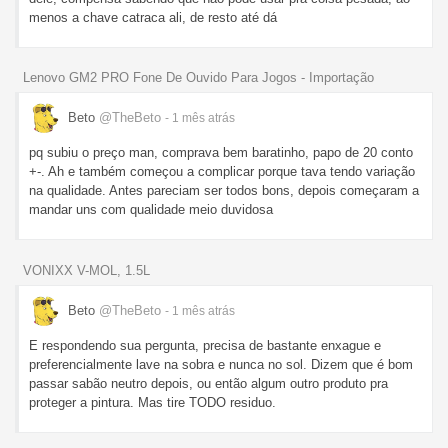
menos a chave catraca ali, de resto até dá
Lenovo GM2 PRO Fone De Ouvido Para Jogos - Importação
Beto
@TheBeto
- 1 mês
atrás
pq subiu o preço man, comprava bem baratinho, papo de 20 conto
+-. Ah e também começou a complicar porque tava tendo variação
na qualidade. Antes pareciam ser todos bons, depois começaram a
mandar uns com qualidade meio duvidosa
VONIXX V-MOL, 1.5L
Beto
@TheBeto
- 1 mês
atrás
E respondendo sua pergunta, precisa de bastante enxague e
preferencialmente lave na sobra e nunca no sol. Dizem que é bom
passar sabão neutro depois, ou então algum outro produto pra
proteger a pintura. Mas tire TODO residuo.