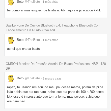
Beto
@TheBeto
- 1 mês
atrás
fui comprar mas esqueci de finalizar. Abri agora e ja acabou kkkk
Basike Fone De Ouvido Bluetooth 5.4, Headphone Bluetooth Com
Cancelamento De Ruído Ativo ANC
Beto
@TheBeto
- 1 mês
atrás
achei que era da beats
OMRON Monitor De Pressão Arterial De Braço Profissional HBP-1120-
BR
Beto
@TheBeto
- 2 meses
atrás
rapaz, to usando um aqui do meu pai dessa marca, porém de pilha.
Não sabia que era tao caro, achei que era papo de 100 a 200 conto
kkk esse é interessante que tem a fonte, mas seloco, sabia que
era caro nao