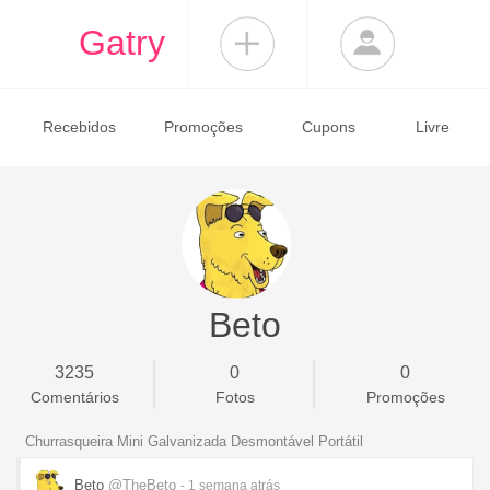
Gatry
Recebidos
Promoções
Cupons
Livre
Beto
3235
0
0
Comentários
Fotos
Promoções
Churrasqueira Mini Galvanizada Desmontável Portátil
Beto
@TheBeto
- 1 semana
atrás