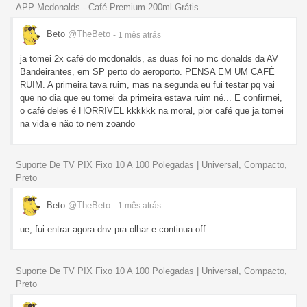
APP Mcdonalds - Café Premium 200ml Grátis
Beto
@TheBeto
- 1 mês
atrás
ja tomei 2x café do mcdonalds, as duas foi no mc donalds da AV
Bandeirantes, em SP perto do aeroporto. PENSA EM UM CAFÉ
RUIM. A primeira tava ruim, mas na segunda eu fui testar pq vai
que no dia que eu tomei da primeira estava ruim né... E confirmei,
o café deles é HORRIVEL kkkkkk na moral, pior café que ja tomei
na vida e não to nem zoando
Suporte De TV PIX Fixo 10 A 100 Polegadas | Universal, Compacto,
Preto
Beto
@TheBeto
- 1 mês
atrás
ue, fui entrar agora dnv pra olhar e continua off
Suporte De TV PIX Fixo 10 A 100 Polegadas | Universal, Compacto,
Preto