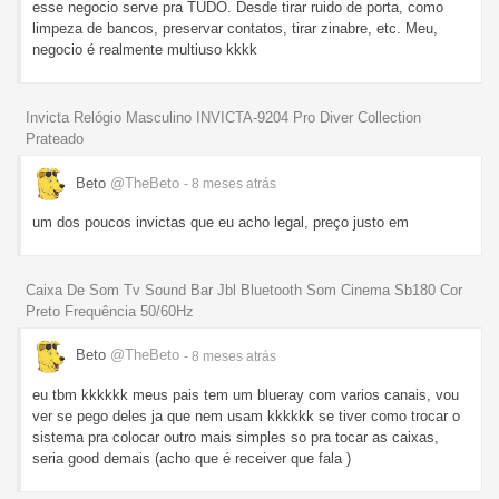
esse negocio serve pra TUDO. Desde tirar ruido de porta, como
limpeza de bancos, preservar contatos, tirar zinabre, etc. Meu,
negocio é realmente multiuso kkkk
Invicta Relógio Masculino INVICTA-9204 Pro Diver Collection
Prateado
Beto
@TheBeto
- 8 meses
atrás
um dos poucos invictas que eu acho legal, preço justo em
Caixa De Som Tv Sound Bar Jbl Bluetooth Som Cinema Sb180 Cor
Preto Frequência 50/60Hz
Beto
@TheBeto
- 8 meses
atrás
eu tbm kkkkkk meus pais tem um blueray com varios canais, vou
ver se pego deles ja que nem usam kkkkkk se tiver como trocar o
sistema pra colocar outro mais simples so pra tocar as caixas,
seria good demais (acho que é receiver que fala )