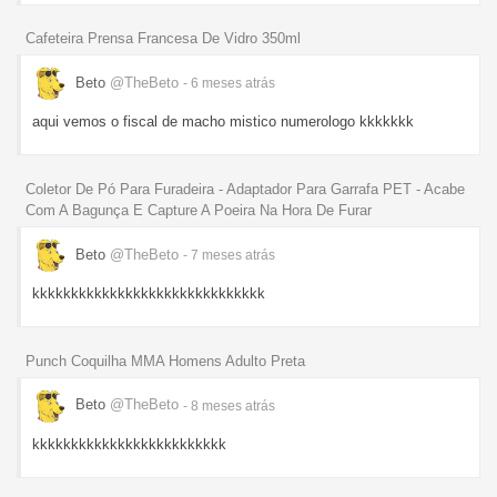
Cafeteira Prensa Francesa De Vidro 350ml
Beto
@TheBeto
- 6 meses
atrás
aqui vemos o fiscal de macho mistico numerologo kkkkkkk
Coletor De Pó Para Furadeira - Adaptador Para Garrafa PET - Acabe
Com A Bagunça E Capture A Poeira Na Hora De Furar
Beto
@TheBeto
- 7 meses
atrás
kkkkkkkkkkkkkkkkkkkkkkkkkkkkkk
Punch Coquilha MMA Homens Adulto Preta
Beto
@TheBeto
- 8 meses
atrás
kkkkkkkkkkkkkkkkkkkkkkkkk