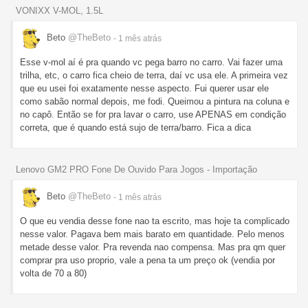
VONIXX V-MOL, 1.5L
Beto
@TheBeto
- 1 mês
atrás
Esse v-mol aí é pra quando vc pega barro no carro. Vai fazer uma
trilha, etc, o carro fica cheio de terra, daí vc usa ele. A primeira vez
que eu usei foi exatamente nesse aspecto. Fui querer usar ele
como sabão normal depois, me fodi. Queimou a pintura na coluna e
no capô. Então se for pra lavar o carro, use APENAS em condição
correta, que é quando está sujo de terra/barro. Fica a dica
Lenovo GM2 PRO Fone De Ouvido Para Jogos - Importação
Beto
@TheBeto
- 1 mês
atrás
O que eu vendia desse fone nao ta escrito, mas hoje ta complicado
nesse valor. Pagava bem mais barato em quantidade. Pelo menos
metade desse valor. Pra revenda nao compensa. Mas pra qm quer
comprar pra uso proprio, vale a pena ta um preço ok (vendia por
volta de 70 a 80)