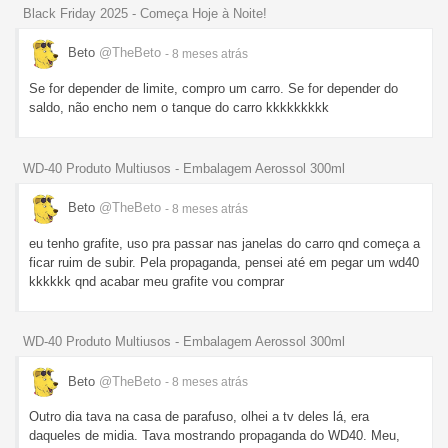
Black Friday 2025 - Começa Hoje à Noite!
Beto
@TheBeto
- 8 meses
atrás
Se for depender de limite, compro um carro. Se for depender do
saldo, não encho nem o tanque do carro kkkkkkkkk
WD-40 Produto Multiusos - Embalagem Aerossol 300ml
Beto
@TheBeto
- 8 meses
atrás
eu tenho grafite, uso pra passar nas janelas do carro qnd começa a
ficar ruim de subir. Pela propaganda, pensei até em pegar um wd40
kkkkkk qnd acabar meu grafite vou comprar
WD-40 Produto Multiusos - Embalagem Aerossol 300ml
Beto
@TheBeto
- 8 meses
atrás
Outro dia tava na casa de parafuso, olhei a tv deles lá, era
daqueles de midia. Tava mostrando propaganda do WD40. Meu,