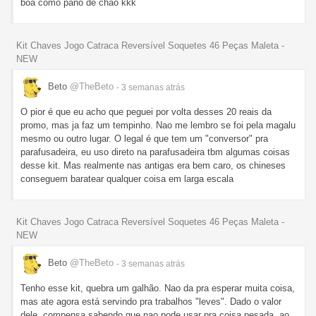
boa como pano de chao kkk
Kit Chaves Jogo Catraca Reversível Soquetes 46 Peças Maleta -
NEW
Beto
@TheBeto
- 3 semanas
atrás
O pior é que eu acho que peguei por volta desses 20 reais da
promo, mas ja faz um tempinho. Nao me lembro se foi pela magalu
mesmo ou outro lugar. O legal é que tem um "conversor" pra
parafusadeira, eu uso direto na parafusadeira tbm algumas coisas
desse kit. Mas realmente nas antigas era bem caro, os chineses
conseguem baratear qualquer coisa em larga escala
Kit Chaves Jogo Catraca Reversível Soquetes 46 Peças Maleta -
NEW
Beto
@TheBeto
- 3 semanas
atrás
Tenho esse kit, quebra um galhão. Nao da pra esperar muita coisa,
mas ate agora está servindo pra trabalhos "leves". Dado o valor
dele, compensa sabendo que nao pode usar pra coisa pesada, ao