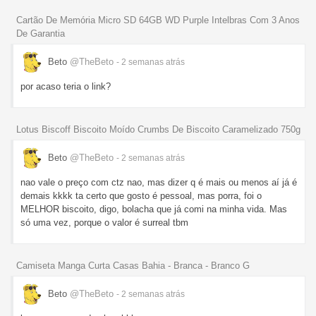
Cartão De Memória Micro SD 64GB WD Purple Intelbras Com 3 Anos
De Garantia
Beto
@TheBeto
- 2 semanas
atrás
por acaso teria o link?
Lotus Biscoff Biscoito Moído Crumbs De Biscoito Caramelizado 750g
Beto
@TheBeto
- 2 semanas
atrás
nao vale o preço com ctz nao, mas dizer q é mais ou menos aí já é
demais kkkk ta certo que gosto é pessoal, mas porra, foi o
MELHOR biscoito, digo, bolacha que já comi na minha vida. Mas
só uma vez, porque o valor é surreal tbm
Camiseta Manga Curta Casas Bahia - Branca - Branco G
Beto
@TheBeto
- 2 semanas
atrás