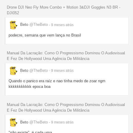
Drone DJI Neo Fly More Combo + Motion 3&DJI Goggles N3 BR -
DJI052
Beto
@TheBeto
- 9 meses
atrás
podecre, semana que vem lança no Brasil
Manual Da Lacração: Como O Progressismo Dominou O Audiovisual
E Fez De Hollywood Uma Agência De Militância
Beto
@TheBeto
- 9 meses
atrás
Quando o panico era raíz e nao tinha medo de zoar ngm
kkkkkkkkkkk epoca boa
Manual Da Lacração: Como O Progressismo Dominou O Audiovisual
E Fez De Hollywood Uma Agência De Militância
Beto
@TheBeto
- 9 meses
atrás
"não existe", é cada uma