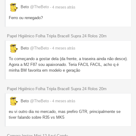
Beto
@TheBeto
- 4 meses
atrás
Ferro ou renegado?
Papel Higiênico Folha Tripla Bracell Supra 24 Rolos 20m
Beto
@TheBeto
- 4 meses
atrás
To começando a gostar dela (da frente, a traseira ainda não desce).
Agora a M2 F87 sou apaixonado. Teria FACIL FACIL, acho q é
minha BM favorita em modelo e geração
Papel Higiênico Folha Tripla Bracell Supra 24 Rolos 20m
Beto
@TheBeto
- 4 meses
atrás
eu vi outro dia no mercado, mas prefiro GTR, principalmente se
tiver falando sobre R35 vs MK5
Camera Instax Mini 12 Azul Candy