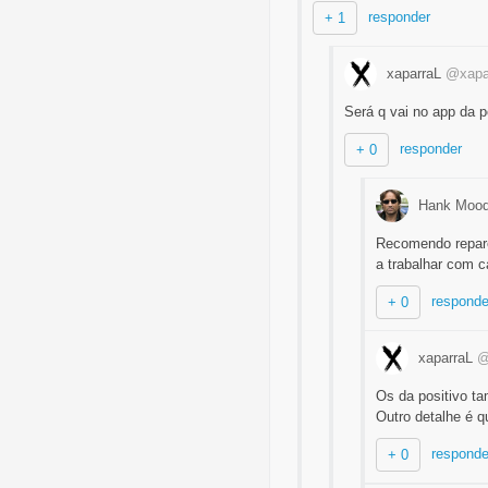
responder
+ 1
xaparraL
@xapa
Será q vai no app da p
responder
+ 0
Hank Moo
Recomendo repare
a trabalhar com c
responde
+ 0
xaparraL
@
Os da positivo ta
Outro detalhe é 
responde
+ 0