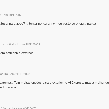
r
- em 18/11/2023
afusar na parede? ia tentar pendurar no meu poste de energia na rua
TorresRafael
- em 18/11/2023
 em ambientes externos.
aslira
- em 20/11/2023
externos. Tem muitas opções para o exterior no AliExpress, mas a melhor que
ndo taxada.
s
@amlilvkr
- em 20/11/2023