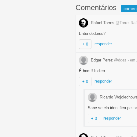
Comentários
comen
Rafael Torres
@TorresRaf
Entendedores?
responder
+ 0
Edgar Perez
@ddez
- em 
É bom!! Indico
responder
+ 0
Ricardo Wojciechow
Sabe se ela identifica pess
responder
+ 0