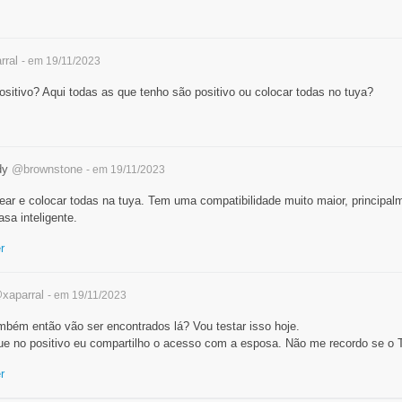
rral
- em 19/11/2023
ositivo? Aqui todas as que tenho são positivo ou colocar todas no tuya?
dy
@brownstone
- em 19/11/2023
ar e colocar todas na tuya. Tem uma compatibilidade muito maior, principa
asa inteligente.
r
xaparral
- em 19/11/2023
mbém então vão ser encontrados lá? Vou testar isso hoje.
que no positivo eu compartilho o acesso com a esposa. Não me recordo se o 
r