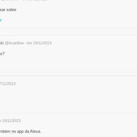
sar sobre
r
ski
@ricardow
- em 19/11/2023
as?
7/11/2023
m 18/11/2023
mbém no app da Alexa.