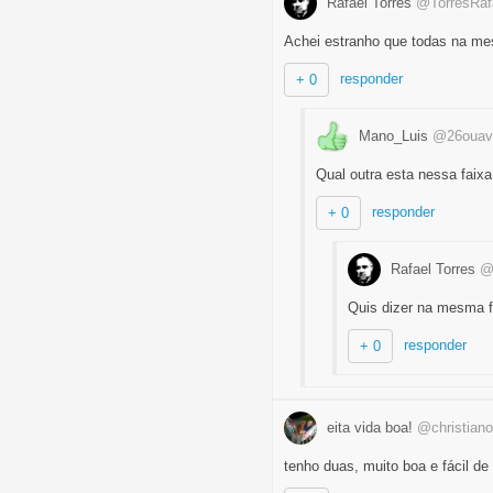
Rafael Torres
@TorresRaf
Achei estranho que todas na me
responder
+ 0
Mano_Luis
@26ouav
Qual outra esta nessa faix
responder
+ 0
Rafael Torres
@
Quis dizer na mesma fa
responder
+ 0
eita vida boa!
@christiano
tenho duas, muito boa e fácil de 