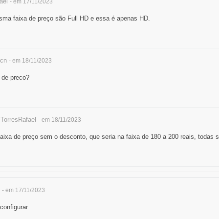
ael
- em 17/11/2023
sma faixa de preço são Full HD e essa é apenas HD.
cn
- em 18/11/2023
a de preco?
TorresRafael
- em 18/11/2023
ixa de preço sem o desconto, que seria na faixa de 180 a 200 reais, todas s
- em 17/11/2023
configurar