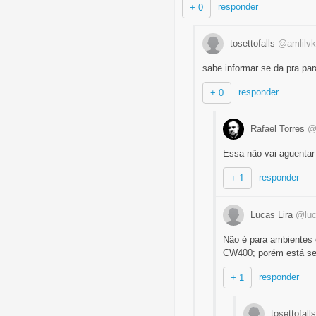
responder
+ 0
tosettofalls
@amlilvk
sabe informar se da pra par
responder
+ 0
Rafael Torres
@
Essa não vai aguentar
responder
+ 1
Lucas Lira
@luc
Não é para ambientes 
CW400; porém está se
responder
+ 1
tosettofall