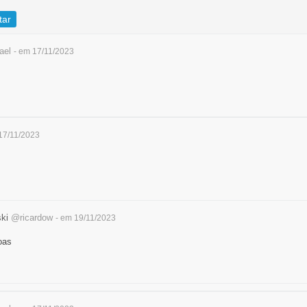
tar
ael
- em 17/11/2023
17/11/2023
ski
@ricardow
- em 19/11/2023
oas