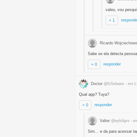
valeu, vou pesqui
responde
+ 1
Ricardo Wojciechow
Sabe se ela detecta pesso
responder
+ 0
Doctor
@fz5xbwoc
- em 1
Qual app? Tuya?
responder
+ 0
Valter
@eykilqxv
- e
Sim… e da para acessar ta